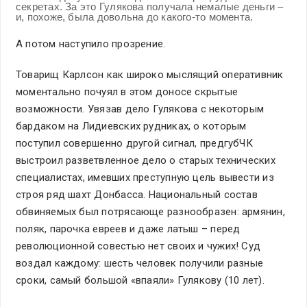
секретах. За это Гулякова получала немалые деньги –
и, похоже, была довольна до какого-то момента.
А потом наступило прозрение.
Товарищ Карлсон как широко мыслящий оперативник
моментально почуял в этом доносе скрытые
возможности. Увязав дело Гулякова с некоторым
бардаком на Лидиевских рудниках, о которым
поступил совершенно другой сигнал, предгубЧК
выстроил разветвленное дело о старых технических
специалистах, имевших преступную цель вывести из
строя ряд шахт Донбасса. Национальный состав
обвиняемых был потрясающе разнообразен: армянин,
поляк, парочка евреев и даже латыш – перед
революционной совестью нет своих и чужих! Суд
воздал каждому: шесть человек получили разные
сроки, самый большой «впаяли» Гулякову (10 лет).