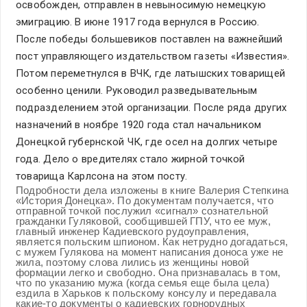
освобожден, отправлен в невыносимую немецкую
эмиграцию. В июне 1917 года вернулся в Россию.
После победы большевиков поставлен на важнейший
пост управляющего издательством газеты «Известия».
Потом переметнулся в ВЧК, где латышских товарищей
особенно ценили. Руководил разведывательным
подразделением этой организации. После ряда других
назначений в ноябре 1920 года стал начальником
Донецкой губернской ЧК, где осел на долгих четыре
года. Дело о вредителях стало жирной точкой
товарища Карлсона на этом посту.
Подробности дела изложены в книге Валерия Степкина
«История Донецка». По документам получается, что
отправной точкой послужил «сигнал» сознательной
гражданки Гуляковой, сообщившей ГПУ, что ее муж,
главный инженер Кадиевского рудоуправления,
является польским шпионом. Как нетрудно догадаться,
с мужем Гулякова на момент написания доноса уже не
жила, поэтому слова лились из женщины новой
формации легко и свободно. Она признавалась в том,
что по указанию мужа (когда семья еще была цела)
ездила в Харьков к польскому консулу и передавала
какие-то документы о кадиевских горнорудных