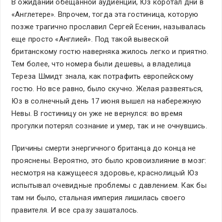
В ожидании обещанной аудиенции, Юз коротал дни в
«Англетере». Впрочем, тогда эта гостиница, которую
позже трагично прославил Сергей Есенин, называлась
еще просто «Англией». Под такой вывеской
британскому гостю наверняка жилось легко и приятно.
Тем более, что номера были дешевы, а владелица
Тереза Шмидт знала, как потрафить европейскому
гостю. Но все равно, было скучно. Желая развеяться,
Юз в солнечный день 17 июня вышел на набережную
Невы. В гостиницу он уже не вернулся: во время
прогулки потерял сознание и умер, так и не очнувшись.
Причины смерти энергичного британца до конца не
прояснены. Вероятно, это было кровоизлияние в мозг:
несмотря на кажущееся здоровье, краснолицый Юз
испытывал очевидные проблемы с давлением. Как бы
там ни было, стальная империя лишилась своего
правителя. И все сразу зашаталось.