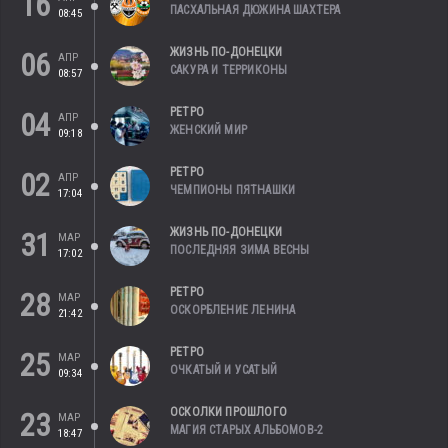
16
ПАСХАЛЬНАЯ ДЮЖИНА ШАХТЕРА
08:45
ЖИЗНЬ ПО-ДОНЕЦКИ
06
АПР
САКУРА И ТЕРРИКОНЫ
08:57
РЕТРО
04
АПР
ЖЕНСКИЙ МИР
09:18
РЕТРО
02
АПР
ЧЕМПИОНЫ ПЯТНАШКИ
17:04
ЖИЗНЬ ПО-ДОНЕЦКИ
31
МАР
ПОСЛЕДНЯЯ ЗИМА ВЕСНЫ
17:02
РЕТРО
28
МАР
ОСКОРБЛЕНИЕ ЛЕНИНА
21:42
РЕТРО
25
МАР
ОЧКАТЫЙ И УСАТЫЙ
09:34
ОСКОЛКИ ПРОШЛОГО
23
МАР
МАГИЯ СТАРЫХ АЛЬБОМОВ-2
18:47