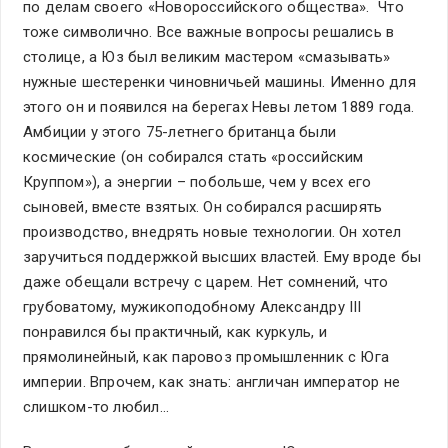
по делам своего «Новороссийского общества». Что
тоже символично. Все важные вопросы решались в
столице, а Юз был великим мастером «смазывать»
нужные шестеренки чиновничьей машины. Именно для
этого он и появился на берегах Невы летом 1889 года.
Амбиции у этого 75-летнего британца были
космические (он собирался стать «российским
Круппом»), а энергии – побольше, чем у всех его
сыновей, вместе взятых. Он собирался расширять
производство, внедрять новые технологии. Он хотел
заручиться поддержкой высших властей. Ему вроде бы
даже обещали встречу с царем. Нет сомнений, что
грубоватому, мужикоподобному Александру III
понравился бы практичный, как куркуль, и
прямолинейный, как паровоз промышленник с Юга
империи. Впрочем, как знать: англичан император не
слишком-то любил…