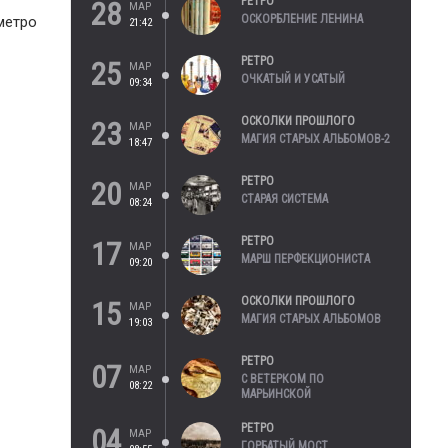
РЕТРО
28
МАР
ОСКОРБЛЕНИЕ ЛЕНИНА
метро
21:42
РЕТРО
25
МАР
ОЧКАТЫЙ И УСАТЫЙ
09:34
ОСКОЛКИ ПРОШЛОГО
23
МАР
МАГИЯ СТАРЫХ АЛЬБОМОВ-2
18:47
РЕТРО
20
МАР
СТАРАЯ СИСТЕМА
08:24
РЕТРО
17
МАР
МАРШ ПЕРФЕКЦИОНИСТА
09:20
ОСКОЛКИ ПРОШЛОГО
15
МАР
МАГИЯ СТАРЫХ АЛЬБОМОВ
19:03
РЕТРО
07
МАР
С ВЕТЕРКОМ ПО
08:22
МАРЬИНСКОЙ
РЕТРО
04
МАР
ГОРБАТЫЙ МОСТ