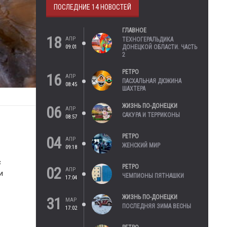
ПОСЛЕДНИЕ 14 НОВОСТЕЙ
ГЛАВНОЕ
18
АПР
ТЕХНОГЕРАЛЬДИКА
09:01
ДОНЕЦКОЙ ОБЛАСТИ. ЧАСТЬ
2
РЕТРО
16
АПР
ПАСХАЛЬНАЯ ДЮЖИНА
08:45
ШАХТЕРА
ЖИЗНЬ ПО-ДОНЕЦКИ
06
АПР
САКУРА И ТЕРРИКОНЫ
08:57
РЕТРО
04
АПР
ЖЕНСКИЙ МИР
09:18
с
РЕТРО
02
АПР
и
ЧЕМПИОНЫ ПЯТНАШКИ
17:04
ЖИЗНЬ ПО-ДОНЕЦКИ
31
МАР
ПОСЛЕДНЯЯ ЗИМА ВЕСНЫ
17:02