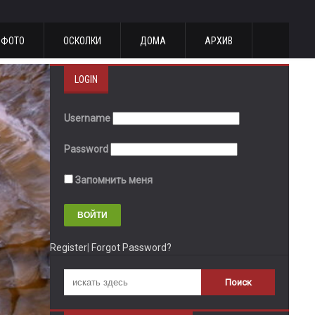
ФОТО
ОСКОЛКИ
ДОМА
АРХИВ
LOGIN
Username
Password
Запомнить меня
Register
|
Forgot Password?