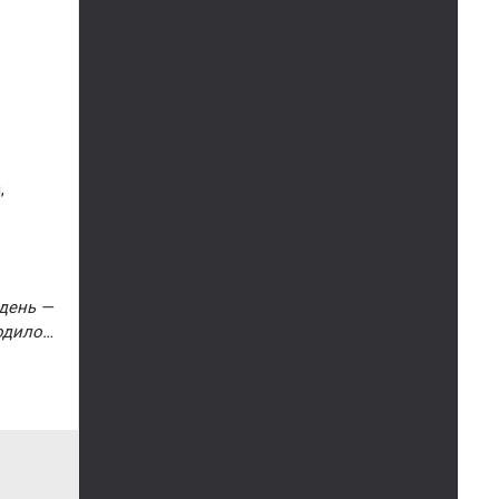
,
 день —
ходило…