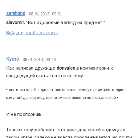
sembond
08.01.2013, 09:31
slavomir
, "
Вот здоровый взгляд на предмет!"
Войдите, чтобы ответить
Кусто
08.01.2013, 09:48
Как написал дружище 
donvalex
 в комментарии к 
предыдущей статье на контр-тему:  
ничто так не объединяет, как желание самоутвердиться, надрав 
"
кому-нибудь задницу, при этом совершенно не рискуя своей.
"
И не поспоришь... 
Только хочу добавить, что риск для своей задницы в 
таком угаре далеко не всегда прослеживается, но почти 