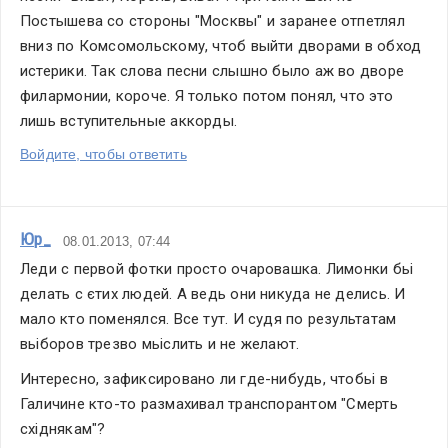
Постышева со стороны "Москвы" и заранее отпетлял 
вниз по Комсомольскому, чтоб выйти дворами в обход 
истерики. Так слова песни слышно было аж во дворе 
филармонии, короче. Я только потом понял, что это 
лишь вступительные аккорды. 
Войдите, чтобы ответить
Юр_
08.01.2013, 07:44
Леди с первой фотки просто очаровашка. Лимонки бьі 
делать с єтих людей. А ведь они никуда не делись. И 
мало кто поменялся. Все тут. И судя по результатам 
вьіборов трезво мьіслить и не желают.
Интересно, зафиксировано ли где-нибудь, чтобьі в 
Галичине кто-то размахивал транспорантом "Смерть 
східнякам"?