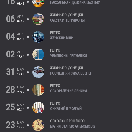
16
ПАСХАЛЬНАЯ ДЮЖИНА ШАХТЕРА
08:45
ЖИЗНЬ ПО-ДОНЕЦКИ
06
АПР
САКУРА И ТЕРРИКОНЫ
08:57
РЕТРО
04
АПР
ЖЕНСКИЙ МИР
09:18
РЕТРО
02
АПР
ЧЕМПИОНЫ ПЯТНАШКИ
17:04
ЖИЗНЬ ПО-ДОНЕЦКИ
31
МАР
ПОСЛЕДНЯЯ ЗИМА ВЕСНЫ
17:02
РЕТРО
28
МАР
ОСКОРБЛЕНИЕ ЛЕНИНА
21:42
РЕТРО
25
МАР
ОЧКАТЫЙ И УСАТЫЙ
09:34
ОСКОЛКИ ПРОШЛОГО
23
МАР
МАГИЯ СТАРЫХ АЛЬБОМОВ-2
18:47