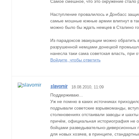
Самое смешное, что это окружение стало 
Наступление провалилось и Донбасс защища
самые мошные южные армии влипнут в такую
можно было бы ждать немцев в Сталино г
Из парадоксов эвакуации можно обратить в
разрушенной немцами донецкой промышлин
нанесла таки сама советская власть, при 
Войдите, чтобы ответить
slavomir
18.08.2010, 11:09
Поддерживаю...
Уж не помню в каких источниках приходило
подрывали советские взрывкоманды, вступа
столкновениях отстаивали заводы и шахты 
причём, официальная историография не от
бойцами разведывательно-диверсионных г
для новых хозяев, в принципе, стандартны