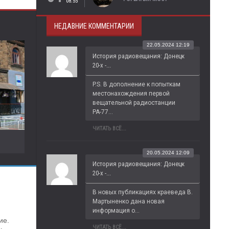
08:55
НЕДАВНИЕ КОММЕНТАРИИ
22.05.2024 12:19
История радиовещания: Донецк
20-х -...
P.S. В дополнение к попыткам 
местонахождения первой 
вещательной радиостанции 
РА-77...
ЧИТАТЬ ВСЁ...
20.05.2024 12:09
История радиовещания: Донецк
20-х -...
В новых публикациях краеведа В. 
Мартыненко дана новая 
информация о...
е. 
ЧИТАТЬ ВСЁ...