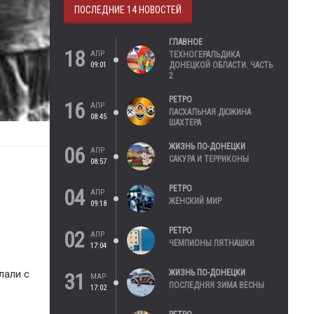
ПОСЛЕДНИЕ 14 НОВОСТЕЙ
ГЛАВНОЕ
18
АПР
ТЕХНОГЕРАЛЬДИКА
09:01
ДОНЕЦКОЙ ОБЛАСТИ. ЧАСТЬ
2
РЕТРО
16
АПР
ПАСХАЛЬНАЯ ДЮЖИНА
08:45
ШАХТЕРА
ЖИЗНЬ ПО-ДОНЕЦКИ
06
АПР
САКУРА И ТЕРРИКОНЫ
08:57
РЕТРО
04
АПР
ЖЕНСКИЙ МИР
09:18
РЕТРО
02
АПР
ЧЕМПИОНЫ ПЯТНАШКИ
17:04
ЖИЗНЬ ПО-ДОНЕЦКИ
лали с
31
МАР
ПОСЛЕДНЯЯ ЗИМА ВЕСНЫ
17:02