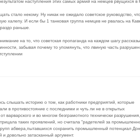
результатом наступления этих самых армий на немцев рвущихся в 
ть стало некому. Ну никак не ожидало советское руководство, что
 халепу. И если бы 1 танковая группа немцев не рвалась на Кавка
ораздо раньше.
нимание на то, что советская пропаганда на каждом шагу рассказы
ности, забывая почему то упомянуть, что лвиную часть разрушен
отступлении
сь слышать историю о том, как работники предприятий, которые 
ли в противостояние с последними и чуть ли не в открытых 
от варварского и во многом безграмотного технически разрушения,
рицала таких проявлений, но считала "радетелей за промышленнос
рупп абвера,пытавшихся сохранить промышленный потенциал Дон
й и довольно затасканный аргумент.