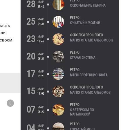
РЕТРО
28
МАР
ОСКОРБЛЕНИЕ ЛЕНИНА
21:42
РЕТРО
25
МАР
ОЧКАТЫЙ И УСАТЫЙ
09:34
часть
сле
ОСКОЛКИ ПРОШЛОГО
23
МАР
 своем
МАГИЯ СТАРЫХ АЛЬБОМОВ-2
18:47
РЕТРО
20
МАР
СТАРАЯ СИСТЕМА
08:24
РЕТРО
17
МАР
МАРШ ПЕРФЕКЦИОНИСТА
09:20
ОСКОЛКИ ПРОШЛОГО
15
МАР
МАГИЯ СТАРЫХ АЛЬБОМОВ
19:03
РЕТРО
07
МАР
С ВЕТЕРКОМ ПО
08:22
МАРЬИНСКОЙ
РЕТРО
04
МАР
ГОРБАТЫЙ МОСТ