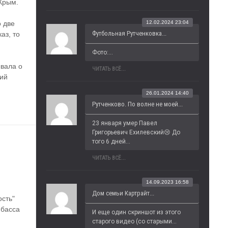
Крым. 
12.02.2024 23:04
 две 
Футбольная Рутченковка...
з, то 
Фото:...
вала о 
ЧИТАТЬ ВСЁ...
ий 
26.01.2024 14:40
Рутченково. По волне не моей...
23 января умер Павел 
Григорьевич Ехилевский😢 До 
того 6 дней...
ЧИТАТЬ ВСЁ...
14.09.2023 16:58
 
Дом семьи Картрайт...
ть" 
басса 
И еще один скриншот из этого 
старого видео (со старыми...