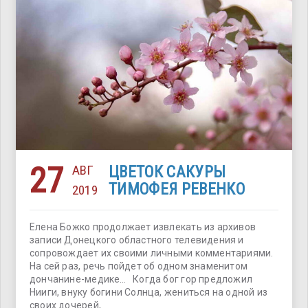
27
АВГ
ЦВЕТОК САКУРЫ
ТИМОФЕЯ РЕВЕНКО
2019
Елена Божко продолжает извлекать из архивов
записи Донецкого областного телевидения и
сопровождает их своими личными комментариями.
На сей раз, речь пойдет об одном знаменитом
дончанине-медике… Когда бог гор предложил
Нииги, внуку богини Солнца, жениться на одной из
своих дочерей,