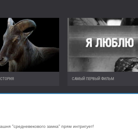
ИСТОРИЯ
САМЫЙ ПЕРВЫЙ ФИЛЬМ
башня "средневекового замка" прям интригует!