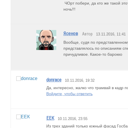
 ЧОрт побери, да кто же такой этот "КСА"??? Немедленно расшифруйте, иначе мне предстоит бессонная 
ночь!!!
Ясенов
Автор
13.11.2016, 11:41
Вообще, судя по представленному
представлялось по описаниям спец
причудливое. Какое-то барокко
donrace
10.11.2016, 19:32
Да, интересно, жалко что трамвай в кадр 
Войдите, чтобы ответить
ЕЕК
10.11.2016, 23:55
Из трех зданий только южный фасад Госбан