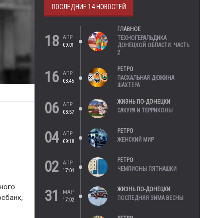
ПОСЛЕДНИЕ 14 НОВОСТЕЙ
ГЛАВНОЕ
18
АПР
ТЕХНОГЕРАЛЬДИКА
09:01
ДОНЕЦКОЙ ОБЛАСТИ. ЧАСТЬ
2
РЕТРО
16
АПР
ПАСХАЛЬНАЯ ДЮЖИНА
08:45
ШАХТЕРА
ЖИЗНЬ ПО-ДОНЕЦКИ
06
АПР
САКУРА И ТЕРРИКОНЫ
08:57
РЕТРО
04
АПР
ЖЕНСКИЙ МИР
09:18
РЕТРО
02
АПР
ЧЕМПИОНЫ ПЯТНАШКИ
17:04
ного
ЖИЗНЬ ПО-ДОНЕЦКИ
31
МАР
осбанк,
ПОСЛЕДНЯЯ ЗИМА ВЕСНЫ
17:02