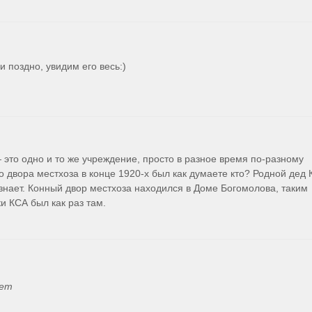
и поздно, увидим его весь:)
 это одно и то же учреждение, просто в разное время по-разному 
 двора местхоза в конце 1920-х был как думаете кто? Родной дед К
знает. Конный двор местхоза находился в Доме Богомолова, таким 
и КСА был как раз там.
ает