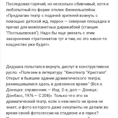
Последовал горячий, но несколько сбивчивый, хотя и
любопытный по форме отклик Финкельштейна:
«Предлагаю театр с подачей зрителей вовнуть с
помощью детской жд, перрон — северная площадка и
причал для межпланетных дирижаблей (станция
"Постышевская"). Надо бы еще увязать с этим
захоронения стратонавтов тут и там, но это какое-то
кощунство уже будет».
Дедушка попытался вернуть диспут в конструктивное
русло: «Полезем в литературу: "Кинотеатр "Кристалл".
Открыт в бывшем здании драматического театра,
размещавшемся здесь в довоенное время." (Все о
Донецке: справочник.— Изд. 2-е, доп.— Донецк.:
Донбасс, 1976.— С.208)». Только что это за
драматический театр, если о нем никто ни хрена не
знает, и фото которого даже оккупанты не делали во
время своей фотосессии на стадионе и в парке?