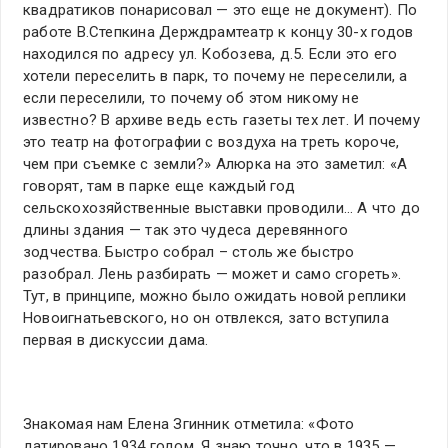
квадратиков понарисовал — это еще не документ). По
работе В.Степкина Держдрамтеатр к концу 30-х годов
находился по адресу ул. Кобозева, д.5. Если это его
хотели переселить в парк, то почему не переселили, а
если переселили, то почему об этом никому не
известно? В архиве ведь есть газеты тех лет. И почему
это театр на фотографии с воздуха на треть короче,
чем при съемке с земли?» Алюрка на это заметил: «А
говорят, там в парке еще каждый год
сельскохозяйственные выставки проводили… А что до
длины здания — так это чудеса деревянного
зодчества. Быстро собрал – столь же быстро
разобрал. Лень разбирать — может и само сгореть».
Тут, в принципе, можно было ожидать новой реплики
Новоигнатьевского, но он отвлекся, зато вступила
первая в дискуссии дама.
Знакомая нам Елена Згинник отметила: «Фото
датировано 1934 годом. Я знаю точно, что в 1935 —