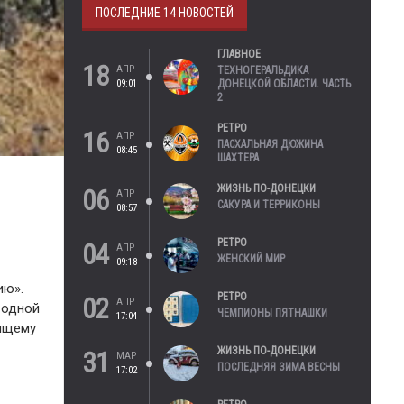
ПОСЛЕДНИЕ 14 НОВОСТЕЙ
ГЛАВНОЕ
18
АПР
ТЕХНОГЕРАЛЬДИКА
09:01
ДОНЕЦКОЙ ОБЛАСТИ. ЧАСТЬ
2
РЕТРО
16
АПР
ПАСХАЛЬНАЯ ДЮЖИНА
08:45
ШАХТЕРА
ЖИЗНЬ ПО-ДОНЕЦКИ
06
АПР
САКУРА И ТЕРРИКОНЫ
08:57
РЕТРО
04
АПР
ЖЕНСКИЙ МИР
09:18
ию».
РЕТРО
02
АПР
 одной
ЧЕМПИОНЫ ПЯТНАШКИ
17:04
оящему
ЖИЗНЬ ПО-ДОНЕЦКИ
31
МАР
ПОСЛЕДНЯЯ ЗИМА ВЕСНЫ
17:02