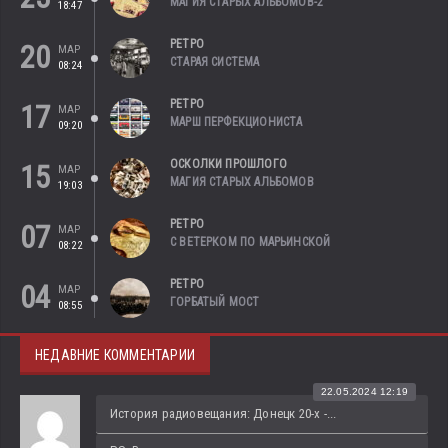
МАГИЯ СТАРЫХ АЛЬБОМОВ-2
18:47
РЕТРО
20
МАР
СТАРАЯ СИСТЕМА
08:24
РЕТРО
17
МАР
МАРШ ПЕРФЕКЦИОНИСТА
09:20
ОСКОЛКИ ПРОШЛОГО
15
МАР
МАГИЯ СТАРЫХ АЛЬБОМОВ
19:03
РЕТРО
07
МАР
С ВЕТЕРКОМ ПО МАРЬИНСКОЙ
08:22
РЕТРО
04
МАР
ГОРБАТЫЙ МОСТ
08:55
НЕДАВНИЕ КОММЕНТАРИИ
22.05.2024 12:19
История радиовещания: Донецк 20-х -...