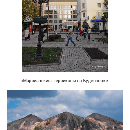
«Марсианские» терриконы на Буденновке: