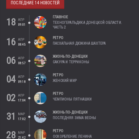
ПОСЛЕДНИЕ 14 НОВОСТЕЙ
ГЛАВНОЕ
18
АПР
ТЕХНОГЕРАЛЬДИКА ДОНЕЦКОЙ ОБЛАСТИ.
09:01
ЧАСТЬ 2
РЕТРО
16
АПР
ПАСХАЛЬНАЯ ДЮЖИНА ШАХТЕРА
08:45
ЖИЗНЬ ПО-ДОНЕЦКИ
06
АПР
САКУРА И ТЕРРИКОНЫ
08:57
РЕТРО
04
АПР
ЖЕНСКИЙ МИР
09:18
РЕТРО
02
АПР
ЧЕМПИОНЫ ПЯТНАШКИ
17:04
ЖИЗНЬ ПО-ДОНЕЦКИ
31
МАР
ПОСЛЕДНЯЯ ЗИМА ВЕСНЫ
17:02
РЕТРО
28
МАР
ОСКОРБЛЕНИЕ ЛЕНИНА
21:42