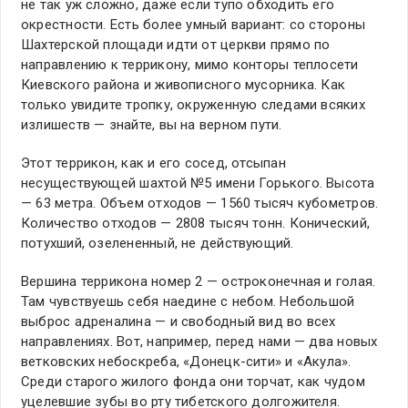
не так уж сложно, даже если тупо обходить его
окрестности. Есть более умный вариант: со стороны
Шахтерской площади идти от церкви прямо по
направлению к террикону, мимо конторы теплосети
Киевского района и живописного мусорника. Как
только увидите тропку, окруженную следами всяких
излишеств — знайте, вы на верном пути.
Этот террикон, как и его сосед, отсыпан
несуществующей шахтой №5 имени Горького. Высота
— 63 метра. Объем отходов — 1560 тысяч кубометров.
Количество отходов — 2808 тысяч тонн. Конический,
потухший, озелененный, не действующий.
Вершина террикона номер 2 — остроконечная и голая.
Там чувствуешь себя наедине с небом. Небольшой
выброс адреналина — и свободный вид во всех
направлениях. Вот, например, перед нами — два новых
ветковских небоскреба, «Донецк-сити» и «Акула».
Среди старого жилого фонда они торчат, как чудом
уцелевшие зубы во рту тибетского долгожителя.