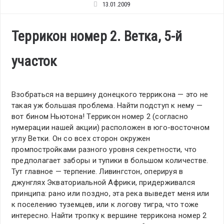
13.01.2009
Террикон номер 2. Ветка, 5-й
участок
Взобраться на вершину донецкого террикона — это не
такая уж большая проблема. Найти подступ к нему —
вот бином Ньютона! Террикон номер 2 (согласно
нумерации нашей акции) расположен в юго-восточном
углу Ветки. Он со всех сторон окружен
промпостройками разного уровня секретности, что
предполагает заборы и тупики в большом количестве.
Тут главное — терпение. Ливингстон, оперируя в
джунглях Экваториальной Африки, придерживался
принципа: рано или поздно, эта река выведет меня или
к поселению туземцев, или к логову тигра, что тоже
интересно. Найти тропку к вершине террикона номер 2