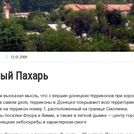
12.01.2009
ный Пахарь
 высказал мысль, что с вершин донецких терриконов при хор
На самом деле, терриконы в Донецке покрывают всю территори
е на террикон номер 1, расположенный на границе Смолянки,
ны поселки Флора и Химик, а также в легкой дымке — центр гор
донецкие небоскребы в характерном смоге: