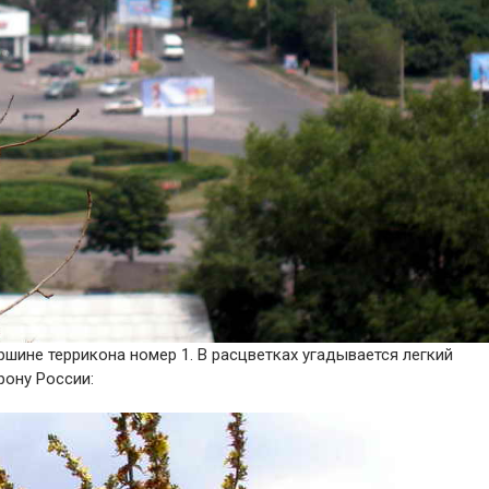
ршине террикона номер 1. В расцветках угадывается легкий
рону России: