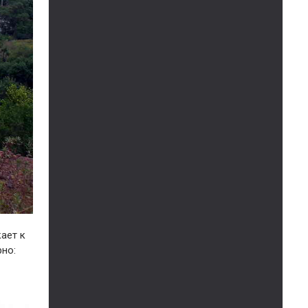
ает к
рно: