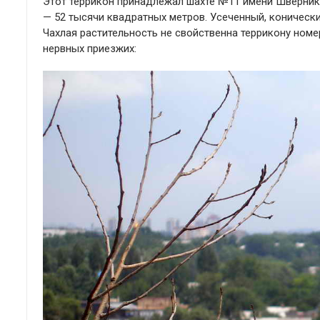
Этот террикон принадлежал шахте №11 имени Шверника
— 52 тысячи квадратных метров. Усеченный, коническ
Чахлая растительность не свойственна террикону номе
нервных приезжих: