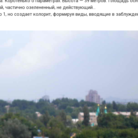
. Коротенько о параметрах. Высота — 39 метров. Площадь ос
ий, частично озелененный, не действующий…
р 1, но создает колорит, формируя виды, вводящие в заблужде