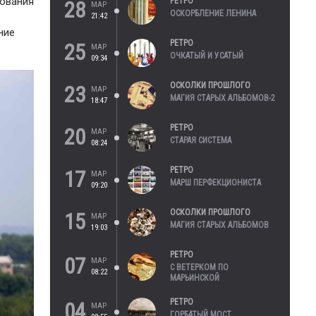
нования
РЕТРО
28
МАР
ОСКОРБЛЕНИЕ ЛЕНИНА
21:42
ние
РЕТРО
25
МАР
ОЧКАТЫЙ И УСАТЫЙ
09:34
ОСКОЛКИ ПРОШЛОГО
23
МАР
МАГИЯ СТАРЫХ АЛЬБОМОВ-2
18:47
РЕТРО
20
МАР
СТАРАЯ СИСТЕМА
08:24
РЕТРО
17
МАР
МАРШ ПЕРФЕКЦИОНИСТА
09:20
ОСКОЛКИ ПРОШЛОГО
15
МАР
МАГИЯ СТАРЫХ АЛЬБОМОВ
19:03
РЕТРО
07
МАР
С ВЕТЕРКОМ ПО
08:22
МАРЬИНСКОЙ
РЕТРО
04
МАР
ГОРБАТЫЙ МОСТ