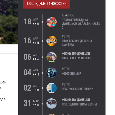
ПОСЛЕДНИЕ 14 НОВОСТЕЙ
ГЛАВНОЕ
18
АПР
ТЕХНОГЕРАЛЬДИКА
09:01
ДОНЕЦКОЙ ОБЛАСТИ. ЧАСТЬ
2
РЕТРО
16
АПР
ПАСХАЛЬНАЯ ДЮЖИНА
08:45
ШАХТЕРА
ЖИЗНЬ ПО-ДОНЕЦКИ
06
АПР
САКУРА И ТЕРРИКОНЫ
08:57
РЕТРО
04
АПР
ЖЕНСКИЙ МИР
09:18
ошей
РЕТРО
02
АПР
ю
ЧЕМПИОНЫ ПЯТНАШКИ
17:04
ода.
ЖИЗНЬ ПО-ДОНЕЦКИ
31
МАР
ПОСЛЕДНЯЯ ЗИМА ВЕСНЫ
17:02