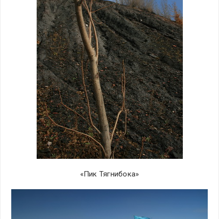
«Пик Тягнибока»