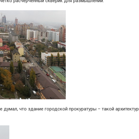
, четко расчерченный скверик для размышлений:
не думал, что здание городской прокуратуры – такой архитекту