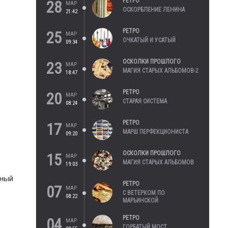
РЕТРО
28
МАР
ОСКОРБЛЕНИЕ ЛЕНИНА
21:42
РЕТРО
25
МАР
ОЧКАТЫЙ И УСАТЫЙ
09:34
ОСКОЛКИ ПРОШЛОГО
23
МАР
МАГИЯ СТАРЫХ АЛЬБОМОВ-2
18:47
РЕТРО
20
МАР
СТАРАЯ СИСТЕМА
08:24
РЕТРО
17
МАР
МАРШ ПЕРФЕКЦИОНИСТА
09:20
ОСКОЛКИ ПРОШЛОГО
15
МАР
МАГИЯ СТАРЫХ АЛЬБОМОВ
19:03
рный
РЕТРО
07
МАР
С ВЕТЕРКОМ ПО
08:22
МАРЬИНСКОЙ
РЕТРО
04
МАР
ГОРБАТЫЙ МОСТ