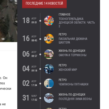
ПОСЛЕДНИЕ 14 НОВОСТЕЙ
ГЛАВНОЕ
18
АПР
ТЕХНОГЕРАЛЬДИКА
09:01
ДОНЕЦКОЙ ОБЛАСТИ. ЧАСТЬ
2
РЕТРО
16
АПР
ПАСХАЛЬНАЯ ДЮЖИНА
08:45
ШАХТЕРА
ЖИЗНЬ ПО-ДОНЕЦКИ
06
АПР
САКУРА И ТЕРРИКОНЫ
08:57
РЕТРО
04
АПР
ЖЕНСКИЙ МИР
09:18
. Он
РЕТРО
02
АПР
тех
ЧЕМПИОНЫ ПЯТНАШКИ
17:04
ически
ЖИЗНЬ ПО-ДОНЕЦКИ
31
МАР
ПОСЛЕДНЯЯ ЗИМА ВЕСНЫ
17:02
а не