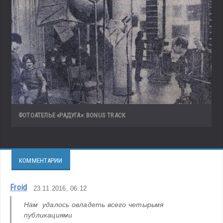
ФОТОАТЕЛЬЕ «РАДУГА»: BONUS TRACK
КОММЕНТАРИИ
Froid
23.11.2016, 06:12
Нам  удалось овладеть всего четырьмя 
публикациями