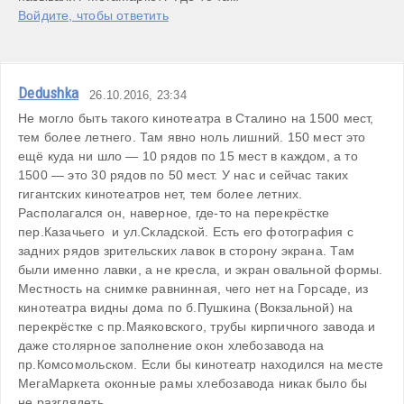
Войдите, чтобы ответить
Dedushka
26.10.2016, 23:34
Не могло быть такого кинотеатра в Сталино на 1500 мест, 
тем более летнего. Там явно ноль лишний. 150 мест это 
ещё куда ни шло — 10 рядов по 15 мест в каждом, а то 
1500 — это 30 рядов по 50 мест. У нас и сейчас таких 
гигантских кинотеатров нет, тем более летних.

Располагался он, наверное, где-то на перекрёстке 
пер.Казачьего  и ул.Складской. Есть его фотография с 
задних рядов зрительских лавок в сторону экрана. Там 
были именно лавки, а не кресла, и экран овальной формы. 
Местность на снимке равнинная, чего нет на Горсаде, из 
кинотеатра видны дома по б.Пушкина (Вокзальной) на 
перекрёстке с пр.Маяковского, трубы кирпичного завода и 
даже столярное заполнение окон хлебозавода на 
пр.Комсомольском. Если бы кинотеатр находился на месте 
МегаМаркета оконные рамы хлебозавода никак было бы 
не разглядеть.