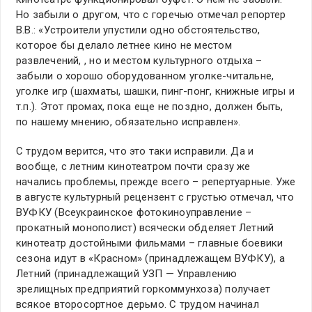
Но забыли о другом, что с горечью отмечал репортер
В.В.: «Устроители упустили одно обстоятельство,
которое бы делало летнее кино не местом
развлечений, , но и местом культурного отдыха –
забыли о хорошо оборудованном уголке-читальне,
уголке игр (шахматы, шашки, пинг-понг, книжные игры и
т.п.). Этот промах, пока еще не поздно, должен быть,
по нашему мнению, обязательно исправлен».
С трудом верится, что это таки исправили. Да и
вообще, с летним кинотеатром почти сразу же
начались проблемы, прежде всего – репертуарные. Уже
в августе культурный рецензент с грустью отмечал, что
ВУФКУ (Всеукраинское фотокиноуправление –
прокатный монополист) всячески обделяет Летний
кинотеатр достойными фильмами – главные боевики
сезона идут в «Красном» (принадлежащем ВУФКУ), а
Летний (принадлежащий УЗП — Управлению
зрелищных предприятий горкоммунхоза) получает
всякое второсортное дерьмо. С трудом начинал