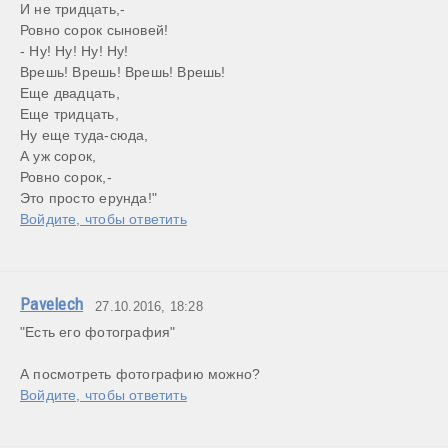
И не тридцать,-

Ровно сорок сыновей!

- Ну! Ну! Ну! Ну!

Врешь! Врешь! Врешь! Врешь!

Еще двадцать,

Еще тридцать,

Ну еще туда-сюда,

А уж сорок,

Ровно сорок,-

Это просто ерунда!"
Войдите, чтобы ответить
Pavelech
27.10.2016, 18:28
"Есть его фотография"

А посмотреть фотографию можно?
Войдите, чтобы ответить