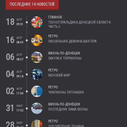
ПОСЛЕДНИЕ 14 НОВОСТЕЙ
ГЛАВНОЕ
18
АПР
ТЕХНОГЕРАЛЬДИКА ДОНЕЦКОЙ ОБЛАСТИ.
09:01
ЧАСТЬ 2
РЕТРО
16
АПР
ПАСХАЛЬНАЯ ДЮЖИНА ШАХТЕРА
08:45
ЖИЗНЬ ПО-ДОНЕЦКИ
06
АПР
САКУРА И ТЕРРИКОНЫ
08:57
РЕТРО
04
АПР
ЖЕНСКИЙ МИР
09:18
РЕТРО
02
АПР
ЧЕМПИОНЫ ПЯТНАШКИ
17:04
ЖИЗНЬ ПО-ДОНЕЦКИ
31
МАР
ПОСЛЕДНЯЯ ЗИМА ВЕСНЫ
17:02
РЕТРО
28
МАР
ОСКОРБЛЕНИЕ ЛЕНИНА