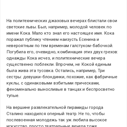
На политехнических джазовых вечерах блистали свои
светские львы. Был, например, молодой человек по
имени Кока. Мало кто знал его настоящее имя. Кока
поражал публику чтением наизусть Есенина и
невероятным по тем временам галстуком-бабочкой.
Погубила его, очевидно, комбинация этих двух грехов:
однажды Кока исчез, и политехнические вечера
существенно поблекли. Впрочем, не Кокой единым
была жива эта тусовка. Остались, например, Три
сестры: девушки-блондинки, похожие, как фабричные
куклы, с одинаковыми взбитыми прическами,
феноменально выносливые в танцах и беспросветно
тупые.
На вершине развлекательной пирамиды города
Сталино находился оперный театр. Не то, чтобы
послевоенная молодежь так уж любила высокое
искусство, просто театральные вечера тоже