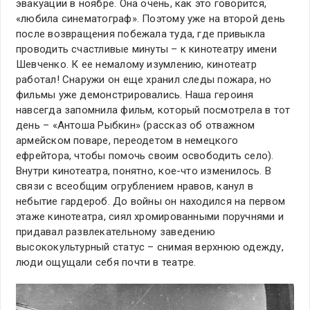
эвакуации в ноябре. Она очень, как это говорится,
«любила синематограф». Поэтому уже на второй день
после возвращения побежала туда, где привыкла
проводить счастливые минуты – к кинотеатру имени
Шевченко. К ее немалому изумлению, кинотеатр
работал! Снаружи он еще хранил следы пожара, но
фильмы уже демонстрировались. Наша героиня
навсегда запомнила фильм, который посмотрела в тот
день – «Антоша Рыбкин» (рассказ об отважном
армейском поваре, переодетом в немецкого
ефрейтора, чтобы помочь своим освободить село).
Внутри кинотеатра, понятно, кое-что изменилось. В
связи с всеобщим огрублением нравов, канул в
небытие гардероб. До войны он находился на первом
этаже кинотеатра, сиял хромированными поручнями и
придавал развлекательному заведению
высококультурный статус – снимая верхнюю одежду,
люди ощущали себя почти в театре.