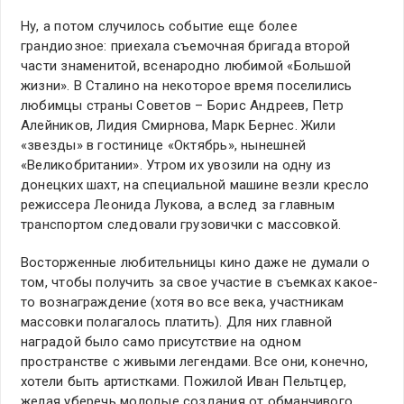
Ну, а потом случилось событие еще более
грандиозное: приехала съемочная бригада второй
части знаменитой, всенародно любимой «Большой
жизни». В Сталино на некоторое время поселились
любимцы страны Советов – Борис Андреев, Петр
Алейников, Лидия Смирнова, Марк Бернес. Жили
«звезды» в гостинице «Октябрь», нынешней
«Великобритании». Утром их увозили на одну из
донецких шахт, на специальной машине везли кресло
режиссера Леонида Лукова, а вслед за главным
транспортом следовали грузовички с массовкой.
Восторженные любительницы кино даже не думали о
том, чтобы получить за свое участие в съемках какое-
то вознаграждение (хотя во все века, участникам
массовки полагалось платить). Для них главной
наградой было само присутствие на одном
пространстве с живыми легендами. Все они, конечно,
хотели быть артистками. Пожилой Иван Пельтцер,
желая уберечь молодые создания от обманчивого