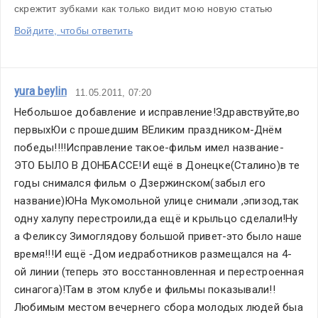
скрежтит зубками как только видит мою новую статью
Войдите, чтобы ответить
yura beylin
11.05.2011, 07:20
Небольшое добавление и исправление!Здравствуйте,во 
первыхЮи с прошедшим ВЕликим праздником-Днём 
победы!!!!Исправление такое-фильм имел название-
ЭТО БЫЛО В ДОНБАССЕ!И ещё в Донецке(Сталино)в те 
годы снимался фильм о Дзержинском(забыл его 
название)ЮНа Мукомольной улице снимали ,эпизод,так 
одну халупу перестроили,да ещё и крыльцо сделали!Ну 
а Феликсу Зимоглядову большой привет-это было наше 
время!!!И ещё -Дом иедработников размещался на 4-
ой линии (теперь это восстанновленная и перестроенная 
синагога)!Там в этом клубе и фильмы показывали!!
Любимым местом вечернего сбора молодых людей быа 