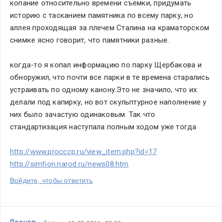
копание относительно времени съемки, придумать 
историю с тасканием памятника по всему парку, но 
аллея проходящая за плечем Сталина на краматорском 
снимке ясно говорит, что памятники разные.
когда-то я копал информацию по парку Щербакова и 
обноружил, что почти все парки в те времена старались 
устраивать по одному канону.Это не значило, что их 
делали под капирку, но вот скульптурное наполнение у 
них было зачастую одинаковым. Так что 
стандартизация наступала полным ходом уже тогда
http://www.procccp.ru/view_item.php?id=17
http://simfion.narod.ru/news08.htm
Войдите, чтобы ответить