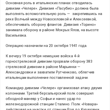
Основная роль в итальянских планах отводилась
дивизии «Челере». Дивизия «Пасубио» должна была
выполнять вспомогательную роль — закрепившись на
реке Волчьей между Новоселовкой и Алексеевкой,
обеспечивать оборону флангов. Дивизия «Торино»
занимала оборону в районе Мокрых Ялов, на высоте
Васильевка.
Операцию назначили на 20 октября 1941 года.
К вечеру 19 октября немецкие войска 4-й
горнострелковой дивизии прорвали оборону 383
стрелковой дивизии в районе Марьинки —
Александровки и захватили Рутченково, облегчив
итальянцам выполнение поставленной задачи.
Командир дивизии «Челере» организовал атаку двумя
колоннами. Третий берсальерский полк совершил
обходной маневр у Софьи и нанес удар по
железнодорожной станции Сталино. Полк «Новара»
действовал на участке от станции Роя до Кураховки,