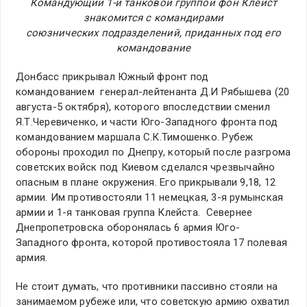
Командующий 1-й танковой группой фон Клейст
знакомится с командирами
союзнических подразделений, приданных под его
командование
Донбасс прикрывал Южный фронт под
командованием генерал-лейтенанта Д.И Рябышева (20
августа-5 октября), которого впоследствии сменил
Я.Т.Черевиченко, и части Юго-Западного фронта под
командованием маршала С.К.Тимошенко. Рубеж
обороны проходил по Днепру, который после разгрома
советских войск под Киевом сделался чрезвычайно
опасным в плане окружения. Его прикрывали 9,18, 12
армии. Им противостояли 11 немецкая, 3-я румынская
армии и 1-я танковая группа Клейста. Севернее
Днепропетровска оборонялась 6 армия Юго-
Западного фронта, которой противостояла 17 полевая
армия.
Не стоит думать, что противники пассивно стояли на
занимаемом рубеже или, что советскую армию охватил