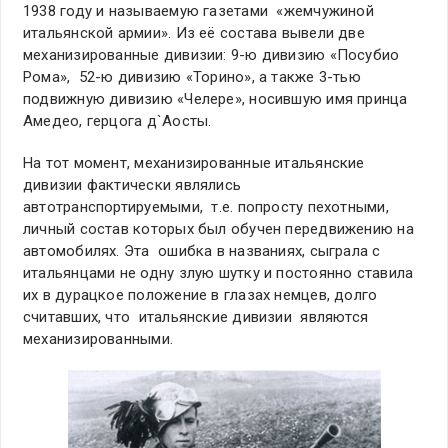
1938 году и называемую газетами «жемчужиной
итальянской армии». Из её состава вывели две
механизированные дивизии: 9-ю дивизию «Посубио
Рома», 52-ю дивизию «Торино», а также 3-тью
подвижную дивизию «Челере», носившую имя принца
Амедео, герцога д`Аосты.
На тот момент, механизированные итальянские
дивизии фактически являлись
автотранспортируемыми, т.е. попросту пехотными,
личный состав которых был обучен передвижению на
автомобилях. Эта ошибка в названиях, сыграла с
итальянцами не одну злую шутку и постоянно ставила
их в дурацкое положение в глазах немцев, долго
считавших, что итальянские дивизии являются
механизированными.