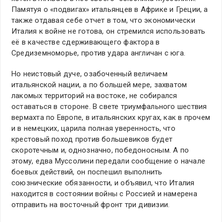
Памятуя о «подвигах» итальянцев в Африке и Греции, а
также отдавая себе отчет в том, что экономически
Италия к войне не готова, он стремился использовать
её в качестве сдерживающего фактора в
Средиземноморье, против удара англичан с юга.
Но неистовый дуче, озабоченный величаем
итальянской нации, а по большей мере, захватом
лакомых территорий на востоке, не собирался
оставаться в стороне. В свете триумфального шествия
вермахта по Европе, в итальянских кругах, как в прочем
и в немецких, царила полная уверенность, что
крестовый поход против большевиков будет
скоротечным и, однозначно, победоносным. А по
этому, едва Муссолини передали сообщение о начале
боевых действий, он поспешил выполнить
союзнические обязанности, и объявил, что Италия
находится в состоянии войны с Россией и намерена
отправить на восточный фронт три дивизии.