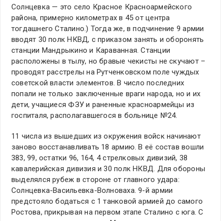
Солнцевка — это село Красное Красноармейского
района, примерно километрах в 45 от центра
тогдашнего Сталино.) Тогда же, в подчинение 9 армии
вводят 30 полк НКВД, с приказом занять и оборонять
станции Мандрыкино и Караванная. Станции
расположены в тылу, но бравые чекисты не скучают –
проводят расстрелы на Рутченковском поле чуждых
советской власти элементов. В число последних
попали не только заключенные враги народа, но и их
дети, учащиеся ФЗУ и раненные красноармейцы из
госпиталя, располагавшегося в больнице №24.
11 числа из вышедших из окружения войск начинают
заново восстанавливать 18 армию. В её состав вошли
383, 99, остатки 96, 164, 4 стрелковых дивизий, 38
кавалерийская дивизия и 30 полк НКВД. Для обороны
выделялся рубеж в стороне от главного удара:
Солнцевка-Васильевка-Волноваха. 9-й армии
предстояло бодаться с 1 танковой армией до самого
Ростова, прикрывая на первом этапе Сталино с юга. С