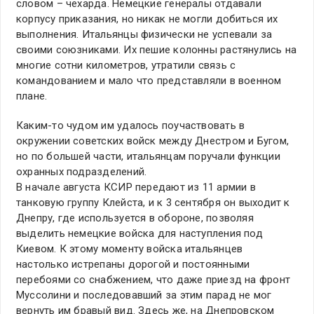
словом – чехарда. Немецкие генералы отдавали
корпусу приказания, но никак не могли добиться их
выполнения. Итальянцы физически не успевали за
своими союзниками. Их пешие колонны растянулись на
многие сотни километров, утратили связь с
командованием и мало что представляли в военном
плане.
Каким-то чудом им удалось поучаствовать в
окружении советских войск между Днестром и Бугом,
но по большей части, итальянцам поручали функции
охранных подразделений.
В начале августа КСИР передают из 11 армии в
танковую группу Клейста, и к 3 сентября он выходит к
Днепру, где используется в обороне, позволяя
выделить немецкие войска для наступления под
Киевом. К этому моменту войска итальянцев
настолько истрепаны дорогой и постоянными
перебоями со снабжением, что даже приезд на фронт
Муссолини и последовавший за этим парад не мог
вернуть им бравый вид. Здесь же, на Днепровском