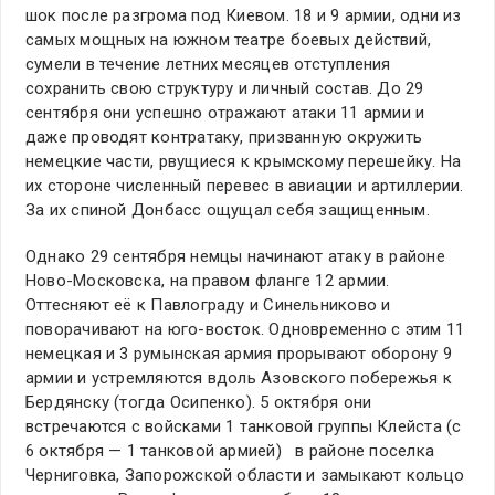
шок после разгрома под Киевом. 18 и 9 армии, одни из
самых мощных на южном театре боевых действий,
сумели в течение летних месяцев отступления
сохранить свою структуру и личный состав. До 29
сентября они успешно отражают атаки 11 армии и
даже проводят контратаку, призванную окружить
немецкие части, рвущиеся к крымскому перешейку. На
их стороне численный перевес в авиации и артиллерии.
За их спиной Донбасс ощущал себя защищенным.
Однако 29 сентября немцы начинают атаку в районе
Ново-Московска, на правом фланге 12 армии.
Оттесняют её к Павлограду и Синельниково и
поворачивают на юго-восток. Одновременно с этим 11
немецкая и 3 румынская армия прорывают оборону 9
армии и устремляются вдоль Азовского побережья к
Бердянску (тогда Осипенко). 5 октября они
встречаются с войсками 1 танковой группы Клейста (с
6 октября — 1 танковой армией) в районе поселка
Черниговка, Запорожской области и замыкают кольцо