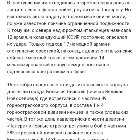
В наступлении им отводилась второстепенная роль по
защите левого фланга войск, рвущихся к Таганрогу. Но
выполнить свою задачу в полной мере они не могли,
по уже известной причине ограниченной подвижности.
К тому же, с севера над фронтом итальянцев нависала
12 армия, и командующий КСИР постоянно опасался
их удара. Только подход 17 немецкой армии и
отступление советской, наконец, сдвинуло итальянские
войска с мертвой точки, а тем временем 14
механизированный корпус немцев постоянно
подвергался контратакам во фланг.
16 октября передовые отряды итальянского корпуса
достигли города Большая Янисоль (сейчас Великая
Новоселовка) где встретились с частями 49
горнострелкового корпуса, в составе 1 и 4
горнострелковой дивизии немцев, а также словацких
частей. В тот же день кавалерийские части дивизии
«Челере» и горные стрелки вступили в бой с частями
383 стрелковой дивизии в районе поселка
Елизоветовка. К 14.30 поселок был захвачен