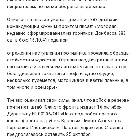
неприятелем, но линия обороны выдержала.
Отмечая в приказе умелые действия 383 дивизии,
командующий южным фронтом писал: «Молодая,
недавно сформированная из горняков Донбасса 383
сд, в бою 16.10.41 года при
отражении наступления противника проявила образцы
стойкости и мужества. Отразив неоднократные атаки
противника и нанеся ему значительные потери в этом
бою, дивизией захвачены трофеи: одно орудие,
несколько пулеметов, мотоциклов и взяты пленные, в
том числе и офицеры».
Трезво оценивая свои силы, зная, что войск в резерве
почти нет, штаб Южного фронта издает 16 октября
Директиву № 00206/ОП «На отвод войск правого
крыла фронта на рубеж Красный Лиман-Артемовск-
Горловка-Иловайская». По этой директиве Сталино
предполагалось оставить 25 октября.