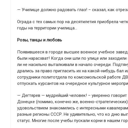
— Училище должно радовать глаз! – сказал, как отрез
Ограда с тех самых пор на десятилетия приобрела четк
годы на территории училища…
Розы, танцы и любовь
Появившееся в городе высшее военное учебное завед
были нарасхват! Когда они шли по улице или заходили 
ли не насильно выталкивали в начало очереди. Подтяну
дрались за право пригласить их на какой-нибудь бал 
сотрудники политотдела по комсомольской работе ДВ
отпускать курсантов на очередное культурное меропри
— Дегтярев — мудрейший человек! – уверенно говорит
Донецке (помимо, конечно же, военно-стратегических
удовольствием знакомились с интересными кавалерам
разные регионы СССР. Не удивительно, что ко дню вы
статус. Многие после учебы пускали корни в нашем гор