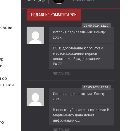
08:55
НЕДАВНИЕ КОММЕНТАРИИ
22.05.2024 12:19
 своей
История радиовещания: Донецк
м
20-х -...
P.S. В дополнение к попыткам 
местонахождения первой 
ор
вещательной радиостанции 
РА-77...
ы-
ЧИТАТЬ ВСЁ...
ы со
ветская
20.05.2024 12:09
История радиовещания: Донецк
20-х -...
В новых публикациях краеведа В. 
Мартыненко дана новая 
информация о...
ую
ЧИТАТЬ ВСЁ...