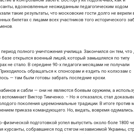
тие в контрольном забеге. Восторгу их подопечных, как и
урсанты, вдохновленные неожиданным педагогическим ходом
азали такие результаты, что московские гости долго не верили 
ных билетах с лицами всех участников того исторического заб
менов.
я период полного уничтожения училища. Закончился он тем, чт
го базе открылся военный лицей, который замышлялся по типу
рах не стало. В середине 90-х педагоги месяцами не получали
 Приходилось обращаться к спонсорам и ездить по колхозам с
лось — там были готовы забрать последние крохи.
рабинов и сабли — они не являются боевым оружием, а использ
 вспоминает Виктор Тимченко. – Но я отказался, стал доказыва
молодого поколения церемониальные традиции. В итоге против 
нением приказа командующего. Но, видать, вовремя одумались.
о-физической подготовкой успел выпустить около боле 1800 ч
мая курсанты, собравшиеся под стягом независимой Украины, ст