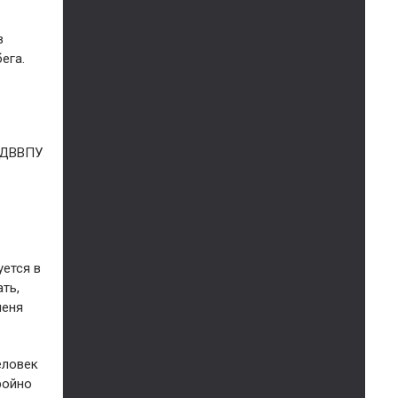
в
ега.
о ДВВПУ
уется в
ть,
меня
еловек
ройно