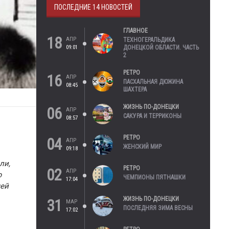
ПОСЛЕДНИЕ 14 НОВОСТЕЙ
ГЛАВНОЕ
18
АПР
ТЕХНОГЕРАЛЬДИКА
09:01
ДОНЕЦКОЙ ОБЛАСТИ. ЧАСТЬ
2
РЕТРО
16
АПР
ПАСХАЛЬНАЯ ДЮЖИНА
08:45
ШАХТЕРА
ЖИЗНЬ ПО-ДОНЕЦКИ
06
АПР
САКУРА И ТЕРРИКОНЫ
08:57
РЕТРО
04
АПР
ЖЕНСКИЙ МИР
09:18
ли,
РЕТРО
02
АПР
ю
ЧЕМПИОНЫ ПЯТНАШКИ
17:04
шей
ЖИЗНЬ ПО-ДОНЕЦКИ
31
МАР
ПОСЛЕДНЯЯ ЗИМА ВЕСНЫ
17:02