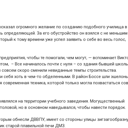
ысказал огромного желание по созданию подобного училища в
сь определяющей. За его обустройство он взялся с не меньши
торый к тому времени уже успел заявить о себе во весь голос,
предприятия, чтобы те помогали, чем могут, — вспоминает Викт
том, – Все начиналось почти с нуля – со здания бывшей школ
ы совсем скоро сменили невиданные темпы строительства.
ли себя хоть в чем-то обделенными. В район Боссе шли эшелон
 современная техника, которой только могла похвастаться со
оявлялся на территории учебного заведения. Могущественный
толовой, но в основном наведывался, чтобы навести порядок.
оторым обнесли ДВВПУ, имеет со стороны улицы зигзагообразн
ник старой плавильной печи ДМЗ.