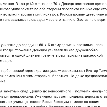
я, можно. В конце 60-х – начале 70-х Донецк постепенно превр
нского университета по обе стороны проспекта Ильича еще сто
и во власти аромата миллиона роз. Километровые цветочные а
 танцевальные площадки – все это пьянило. Заставляло верить
 училище до середины 80-х. К этому времени сложились свои
ло гордо. Уроженца Донецка узнавали по его дружелюбию,
виться в одной дивизии трем-четырем парням из шахтерской
помощью.
д горбачевской «демократизации», — рассказывает Виктор Тимч
ая ломка. Мы с этим старались бороться. Но даже предположит
ние.
я заметный спад. Дошло до невероятного – получили «неуд» п
ными тренировками. Уже через пару лет пришлось держать отв
альник училища генерал Борис Золотухин вместе со своим