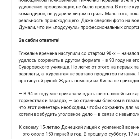
помощником полковником Тимченко первыми взяли учас
удивлению проверяющих, не было предела. В итоге к
командиров, не ударили лицом в грязь. Мало того, пок
реальность происходящего. Даже сверяли фото на воен
Думали, что им «подсунули» профессиональных спортс
За сабли ответите!
Тяжелые времена наступили со стартом 90-х — началс
удалось сохранить в другом формате – в 93 году на е
Суворовского училища. Но легче от этого на первых па
зарплаты, а курсантам не хватало продуктов питания.
протянутой рукой. Ждать помощи из Киева не приходи
— В 94-м году мне приказали сдать шесть линейных ка
торжествах и парадах, — со странным блеском в глазах
что этот инвентарь необходим, чтобы сохранить для 
хотели возбудить уголовное дело – в связи с невыпол
К своему 15-летию Донецкий лицей с усиленной военн
– это около 150 парней в год. В прошлую субботу, 17 