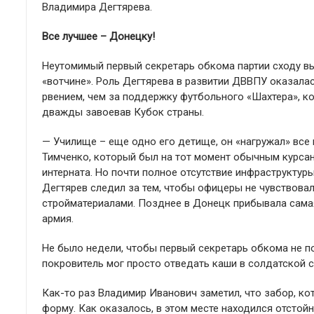
Владимира Дегтярева.
Все лучшее – Донецку!
Неутомимый первый секретарь обкома партии сходу в
«вотчине». Роль Дегтярева в развитии ДВВПУ оказала
рвением, чем за поддержку футбольного «Шахтера», ко
дважды завоевав Кубок страны.
— Училище – еще одно его детище, он «нагружал» все 
Тимченко, который был на тот момент обычным курсан
интерната. Но почти полное отсутствие инфраструктур
Дегтярев следил за тем, чтобы офицеры не чувствова
стройматериалами. Позднее в Донецк прибывала самая
армия.
Не было недели, чтобы первый секретарь обкома не п
покровитель мог просто отведать каши в солдатской с
Как-то раз Владимир Иванович заметил, что забор, к
форму. Как оказалось, в этом месте находился отстой