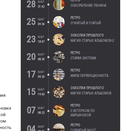
РЕТРО
28
МАР
ОСКОРБЛЕНИЕ ЛЕНИНА
21:42
РЕТРО
25
МАР
ОЧКАТЫЙ И УСАТЫЙ
09:34
ОСКОЛКИ ПРОШЛОГО
23
МАР
МАГИЯ СТАРЫХ АЛЬБОМОВ-2
18:47
РЕТРО
20
МАР
СТАРАЯ СИСТЕМА
08:24
РЕТРО
17
МАР
МАРШ ПЕРФЕКЦИОНИСТА
09:20
ОСКОЛКИ ПРОШЛОГО
15
МАР
МАГИЯ СТАРЫХ АЛЬБОМОВ
19:03
ния
РЕТРО
07
ановке
МАР
С ВЕТЕРКОМ ПО
08:22
кой
МАРЬИНСКОЙ
том
РЕТРО
04
МАР
нность
ГОРБАТЫЙ МОСТ