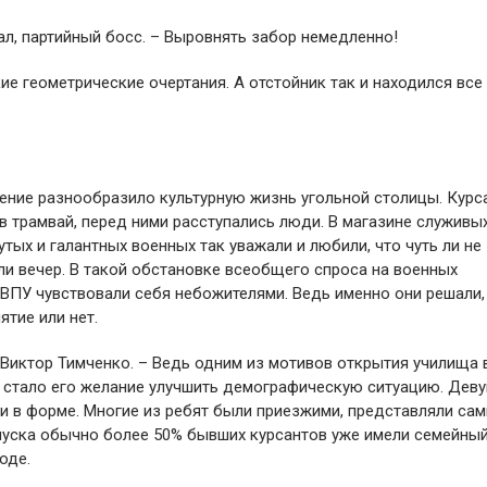
ал, партийный босс. – Выровнять забор немедленно!
ие геометрические очертания. А отстойник так и находился все 
ение разнообразило культурную жизнь угольной столицы. Курс
в трамвай, перед ними расступались люди. В магазине служивых
тых и галантных военных так уважали и любили, что чуть ли не
или вечер. В такой обстановке всеобщего спроса на военных
ВПУ чувствовали себя небожителями. Ведь именно они решали,
ятие или нет.
 Виктор Тимченко. – Ведь одним из мотивов открытия училища 
) стало его желание улучшить демографическую ситуацию. Деву
и в форме. Многие из ребят были приезжими, представляли са
пуска обычно более 50% бывших курсантов уже имели семейны
оде.