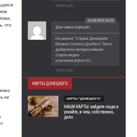
ащался
ЧИТАТЬ ВСЁ...
яли
ллеи,
14.09.2023 16:35
, что
Дом семьи Картрайт...
На канале "Старый Донецкий/
Юзовка.Сталино.Донбасс" было 
добавлено интереснейшее 
старое видео 
участника Βαλεντίν...
ЧИТАТЬ ВСЁ...
КАРТЫ ДОНЕЦКОГО
енко.
ь не
КАРТЫ "ДОНЕЦКОГО"
НАШИ КАРТЫ: зайдите сюда и
узнайте, в чем, собственно,
о
дело
ет