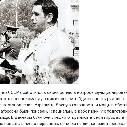
дство СССР озаботилось своей ролью в вопросе функционирова
ьность военнокомандующих и повысить бдительность рядовых
ое постановление. Укреплять боевую готовность и мощь в обст
агрессии были призваны специальные работники. Их подготов
ща. В далеком 67-м они спешно открылись в семи городах, в 
не попасть в число первенцев, если бы не личная заинтересова