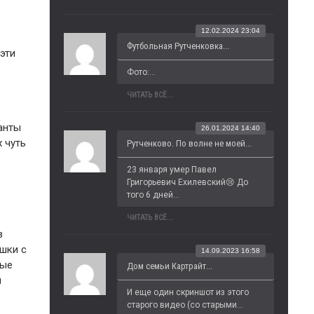
12.02.2024 23:04
Футбольная Рутченковка...
эти
Фото:...
ЧИТАТЬ ВСЁ...
анты
26.01.2024 14:40
 чуть
Рутченково. По волне не моей...
23 января умер Павел 
Григорьевич Ехилевский😢 До 
того 6 дней...
ЧИТАТЬ ВСЁ...
в
шки с
14.09.2023 16:58
мые
Дом семьи Картрайт...
й
И еще один скриншот из этого 
старого видео (со старыми...