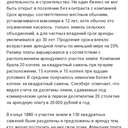
деятельность и строительство. Ни один бизнес не мог
быть открыт в поселении без контракта с компанией.
Срок аренды, соответственно местным обычаям,
устанавливался максимум в 12 лет, хотя обычно это
ограничение касалось только земель сельских
объединений, а для частных владений срок аренды
увеличивался до 30 лет. Продление срока влекло
возрастание арендной платы по меньшей мере на 20%.
Размер платы варьировался в соответствии с
расположением арендуемого участка земли. Компания
брала 20 копеек за квадратный сажень при лучшем
расположении, 15 копеек и 10 копеек при худших
условиях. В среднем получалось немногим более 8
копеек за квадратный сажень. Слезберг отмечает, что
видел счета за десятины земли, сдаваемые под
коммерческие цели в первом десятилетии 20 столетия
за арендную плату в 20.000 рублей в год.
В конце 1880-х участки земли в 150 квадратных
саженей были разделены и предложены в аренду тем,
кто желал построить на них свои дома. Арендная плата