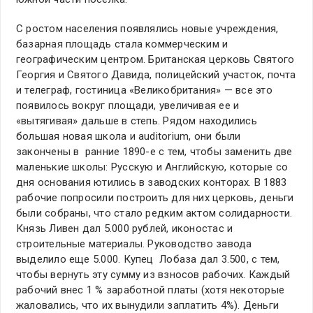
С ростом населения появлялись новые учреждения,
базарная площадь стала коммерческим и
географическим центром. Британская церковь Святого
Георгия и Святого Давида, полицейский участок, почта
и телеграф, гостиница «Великобритания» — все это
появилось вокруг площади, увеличивая ее и
«вытягивая» дальше в степь. Рядом находились
большая новая школа и auditorium, они были
закончены в ранние 1890-е с тем, чтобы заменить две
маленькие школы: Русскую и Английскую, которые со
дня основания ютились в заводских конторах. В 1883
рабочие попросили построить для них церковь, деньги
были собраны, что стало редким актом солидарности.
Князь Ливен дал 5.000 рублей, иконостас и
строительные материалы. Руководство завода
выделило еще 5.000. Купец Лобаза дал 3.500, с тем,
чтобы вернуть эту сумму из взносов рабочих. Каждый
рабочий внес 1 % заработной платы (хотя некоторые
жаловались, что их вынудили заплатить 4%). Деньги