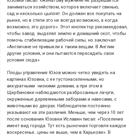
Юзовки писал: «Женатому мужчине не разрешается
заниматься хозяйством, которое включает свинью,
сад и несколько цыплят. Он должен все покупать на
рынке, но в степи это не всегда возможно, а когда
возможно, это дорого». Этот инспектор рекомендовал,
чтобы завод выделял землю и домашний скот, чтобы
помочь стабилизации рабочей силы, но заключал:
«Англичане не привыкли к таким вещам. В Англии
другие условия, и они пытаются пересадить свои
условия сюда».
Плоды управления Юзов можно четко увидеть на
картинах Юзовки, с ее густонаселенными, но
аккуратными низкими домами, а при этом в
Щербиновке наблюдаются разбросанные лачуги,
окруженные деревянными заборами и навесами, с
животными во дворах. Наблюдатели постоянно
указывают на эти различия. Меньше, чем через 10 лет
после основания Юзовки Иславин писал: «Поселение
имеет вид города. Тут есть рыночная торговля каждое
воскресенье…цены не выше, чем в Харькове». В