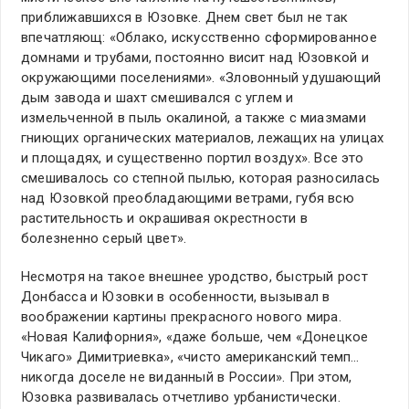
приближавшихся в Юзовке. Днем свет был не так
впечатляющ: «Облако, искусственно сформированное
домнами и трубами, постоянно висит над Юзовкой и
окружающими поселениями». «Зловонный удушающий
дым завода и шахт смешивался с углем и
измельченной в пыль окалиной, а также с миазмами
гниющих органических материалов, лежащих на улицах
и площадях, и существенно портил воздух». Все это
смешивалось со степной пылью, которая разносилась
над Юзовкой преобладающими ветрами, губя всю
растительность и окрашивая окрестности в
болезненно серый цвет».
Несмотря на такое внешнее уродство, быстрый рост
Донбасса и Юзовки в особенности, вызывал в
воображении картины прекрасного нового мира.
«Новая Калифорния», «даже больше, чем «Донецкое
Чикаго» Димитриевка», «чисто американский темп…
никогда доселе не виданный в России». При этом,
Юзовка развивалась отчетливо урбанистически.