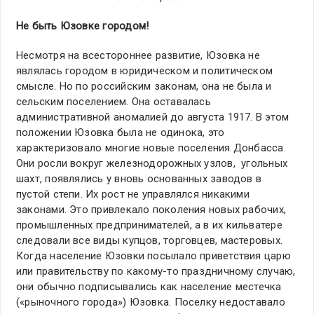
Не быть Юзовке городом!
Несмотря на всестороннее развитие, Юзовка не
являлась городом в юридическом и политическом
смысле. Но по российским законам, она не была и
сельским поселением. Она оставалась
административной аномалией до августа 1917. В этом
положении Юзовка была не одинока, это
характеризовало многие новые поселения Донбасса.
Они росли вокруг железнодорожных узлов, угольных
шахт, появлялись у вновь основанных заводов в
пустой степи. Их рост не управлялся никакими
законами. Это привлекало поколения новых рабочих,
промышленных предпринимателей, а в их кильватере
следовали все виды купцов, торговцев, мастеровых.
Когда население Юзовки посылало приветствия царю
или правительству по какому-то праздничному случаю,
они обычно подписывались как население местечка
(«рыночного города») Юзовка. Поселку недоставало