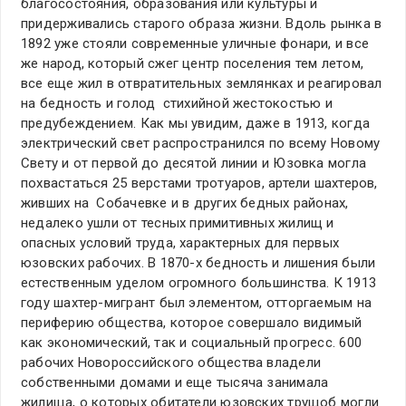
благосостояния, образования или культуры и
придерживались старого образа жизни. Вдоль рынка в
1892 уже стояли современные уличные фонари, и все
же народ, который сжег центр поселения тем летом,
все еще жил в отвратительных землянках и реагировал
на бедность и голод стихийной жестокостью и
предубеждением. Как мы увидим, даже в 1913, когда
электрический свет распространился по всему Новому
Свету и от первой до десятой линии и Юзовка могла
похвастаться 25 верстами тротуаров, артели шахтеров,
живших на Собачевке и в других бедных районах,
недалеко ушли от тесных примитивных жилищ и
опасных условий труда, характерных для первых
юзовских рабочих. В 1870-х бедность и лишения были
естественным уделом огромного большинства. К 1913
году шахтер-мигрант был элементом, отторгаемым на
периферию общества, которое совершало видимый
как экономический, так и социальный прогресс. 600
рабочих Новороссийского общества владели
собственными домами и еще тысяча занимала
жилища, о которых обитатели юзовских трущоб могли