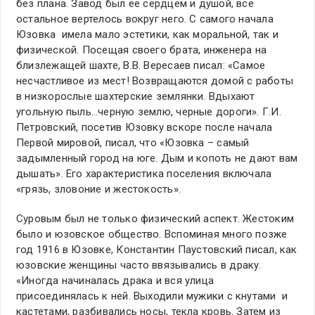
без плана. Завод был ее сердцем и душой, все
остальное вертелось вокруг него. С самого начала
Юзовка имела мало эстетики, как моральной, так и
физической. Посещая своего брата, инженера на
близлежащей шахте, В.В. Вересаев писал: «Самое
несчастливое из мест! Возвращаются домой с работы
в низкорослые шахтерские землянки. Вдыхают
угольную пыль…черную землю, черные дороги». Г.И.
Петровский, посетив Юзовку вскоре после начала
Первой мировой, писал, что «Юзовка – самый
задымленный город на юге. Дым и копоть не дают вам
дышать». Его характеристика поселения включала
«грязь, зловоние и жестокость».
Суровым был не только физический аспект. Жестоким
было и юзовское общество. Вспоминая много позже
год 1916 в Юзовке, Константин Паустовский писал, как
юзовские женщины часто ввязывались в драку.
«Иногда начиналась драка и вся улица
присоединялась к ней. Выходили мужики с кнутами и
кастетами, разбивались носы, текла кровь. Затем из