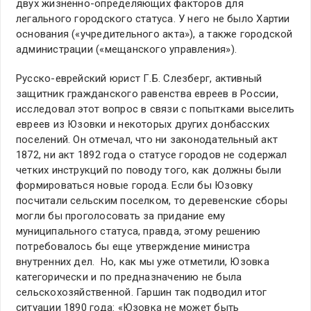
двух жизненно-определяющих факторов для
легального городского статуса. У него не было Хартии
основания («учредительного акта»), а также городской
администрации («мещанского управления»).
Русско-еврейский юрист Г.Б. Слезберг, активный
защитник гражданского равенства евреев в России,
исследовал этот вопрос в связи с попытками выселить
евреев из Юзовки и некоторых других донбасских
поселений. Он отмечал, что ни законодательный акт
1872, ни акт 1892 года о статусе городов не содержал
четких инструкций по поводу того, как должны были
формироваться новые города. Если бы Юзовку
посчитали сельским поселком, то деревенские сборы
могли бы проголосовать за придание ему
муниципального статуса, правда, этому решению
потребовалось бы еще утверждение министра
внутренних дел. Но, как мы уже отметили, Юзовка
категорически и по предназначению не была
сельскохозяйственной. Гаршин так подводил итог
ситуации 1890 года: «Юзовка не может быть