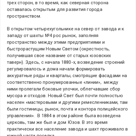
трех сторон, в то время, как северная сторона
оставалась открытым для развития города
пространством.
В открытом четырехугольнике на север от завода и к
западу от шахты №4 рос рынок, заполняя
пространство между этими предприятиями и
быстрорастущим Новым Светом (окрестность,
получившая свое название от старых юзовских
таверн). Здесь, с начала 1880-х, возведение строений
регулировалось и дома начали формировать
аккуратные ряды и кварталы, смотрящие фасадами на
соответственно пронумерованные «линии», между
ними пролегали боковые улочки, облегчавшие сбор
мусора и отходов. Новый Свет был почти полностью
населен «мастеровыми и другими ремесленниками, там
были гостиницы, рынок, почта и контора полицейского
управления». В 1884 в этом районе была возведена
церковь, там же был и дом Юзов. В это время
практически все население завода и шахт проживало в
южной части поселка.