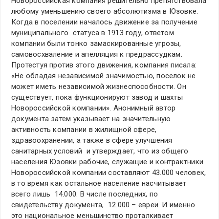
Новороссийская компания решительно препятствовала
любому уменьшению своего абсолютизма в Юзовке.
Когда в поселении началось движение за получение
муниципального статуса в 1913 году, ответом
компании были тонко замаскированные угрозы,
самовосхваление и апелляция к предрассудкам.
Протестуя против этого движения, компания писала:
«Не обладая независимой значимостью, поселок не
может иметь независимой жизнеспособности. Он
существует, пока функционируют завод и шахты
Новороссийской компании». Анонимный автор
документа затем указывает на значительную
активность компании в жилищной сфере,
здравоохранении, а также в сфере улучшения
санитарных условий и утверждает, что из общего
населения Юзовки рабочие, служащие и контрактники
Новороссийской компании составляют 43.000 человек,
в то время как остальное население насчитывает
всего лишь 14.000. В числе последних, по
свидетельству документа, 12.000 – евреи. И именно
это национальное меньшинство проталкивает