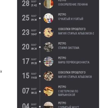
РЕТРО
28
МАР
ОСКОРБЛЕНИЕ ЛЕНИНА
21:42
РЕТРО
25
МАР
ОЧКАТЫЙ И УСАТЫЙ
09:34
ОСКОЛКИ ПРОШЛОГО
23
МАР
МАГИЯ СТАРЫХ АЛЬБОМОВ-2
18:47
РЕТРО
20
МАР
СТАРАЯ СИСТЕМА
08:24
РЕТРО
17
МАР
МАРШ ПЕРФЕКЦИОНИСТА
09:20
ых
ОСКОЛКИ ПРОШЛОГО
15
МАР
МАГИЯ СТАРЫХ АЛЬБОМОВ
19:03
РЕТРО
07
МАР
С ВЕТЕРКОМ ПО
08:22
МАРЬИНСКОЙ
РЕТРО
04
МАР
ГОРБАТЫЙ МОСТ