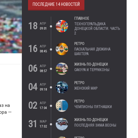
ПОСЛЕДНИЕ 14 НОВОСТЕЙ
ГЛАВНОЕ
18
АПР
ТЕХНОГЕРАЛЬДИКА
09:01
ДОНЕЦКОЙ ОБЛАСТИ. ЧАСТЬ
2
РЕТРО
16
АПР
ПАСХАЛЬНАЯ ДЮЖИНА
08:45
ШАХТЕРА
ЖИЗНЬ ПО-ДОНЕЦКИ
06
АПР
САКУРА И ТЕРРИКОНЫ
08:57
РЕТРО
04
АПР
ЖЕНСКИЙ МИР
09:18
РЕТРО
02
АПР
аз на
ЧЕМПИОНЫ ПЯТНАШКИ
17:04
вора —
ЖИЗНЬ ПО-ДОНЕЦКИ
31
МАР
ПОСЛЕДНЯЯ ЗИМА ВЕСНЫ
17:02