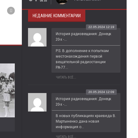
08:55
НЕДАВНИЕ КОММЕНТАРИИ
22.05.2024 12:19
История радиовещания: Донецк
20-х -...
P.S. В дополнение к попыткам 
местонахождения первой 
вещательной радиостанции 
РА-77...
ЧИТАТЬ ВСЁ...
20.05.2024 12:09
История радиовещания: Донецк
20-х -...
В новых публикациях краеведа В. 
Мартыненко дана новая 
информация о...
ЧИТАТЬ ВСЁ...