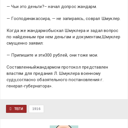
— Чьи это деньги?– начал допрос жандарм.
— Господинакассира, — не запираясь, соврал Шмуклер.
Когда же жандармобыскал Шмуклера и задал вопрос
по найденным при нем деньгам и документам,Шмуклер
смущенно заявил:
— Припишите и эти300 рублей, они тоже мои.
Составленныйжандармом протокол представлен
властям для предания Л. Шмуклера военному
суду,согласно обазятельного постановления г.
генерал-губернатора».
ТЕГИ
1916