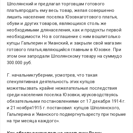
Шполянский и предлагал торговцам готового
платьяпродать ему весь товар, желая совершенно
лишить население поселка Юзовкаготового платья,
обуви и других товаров, являющихся столь же
необходимыми длянаселения, как и продукты первой
необходимости. Но в соглашение с ним вошлитолько
купцы Гальперин и Уманский, и закрыли свой магазин
готового платья,являющийся главным в Юзовке. При
этом они запродали Шполянскому товару на суммудо
300.000 руб.
Г. начальникгубернии, усмотрев, что такая
спекулятивная деятельность этих купцов
можетвызвать крайне нежелательные последствия
среди населения поселка Юзовки, ируководствуясь
обязательными постановлениями от 17 декабря 1914 г.
и 21 ноября1915 г. постановил: купцов Шполянского,
Гальперина и Уманского подвергнутьаресту при тюрьме
на три месяца каждого».