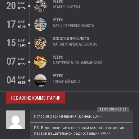
РЕТРО
20
МАР
СТАРАЯ СИСТЕМА
08:24
РЕТРО
17
МАР
МАРШ ПЕРФЕКЦИОНИСТА
09:20
ОСКОЛКИ ПРОШЛОГО
15
МАР
МАГИЯ СТАРЫХ АЛЬБОМОВ
19:03
РЕТРО
07
МАР
С ВЕТЕРКОМ ПО МАРЬИНСКОЙ
08:22
РЕТРО
04
МАР
ГОРБАТЫЙ МОСТ
08:55
НЕДАВНИЕ КОММЕНТАРИИ
22.05.2024 12:19
История радиовещания: Донецк 20-х -...
P.S. В дополнение к попыткам местонахождения 
первой вещательной радиостанции РА-77...