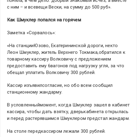
поняла, в чем дело: добрый знакомый исчез, а вместе
с ним – и всевещи Вески, на сумму до 500 руб».
Как Шмуклер попался на горячем
Заметка «Сорвалось»:
«На станцииЮзово, Екатерининской дороги, некто
Леон Шмуклер, житель Верхнего Токмака,обратился к
товарному кассиру Волковичу с предложением
предоставить ему 6вагонов под нагрузку угля, за что
обещал уплатить Волковичу 300 рублей.
Кассир изъявилсогласие, но обо всем сообщил
станционному жандарму.
В условленныймомент, когда Шмуклер зашел в кабинет
кассира, чтобы дать взятку, дверькабинета открылась
и перед растерявшимся Шмуклером предстал жандарм.
На столе передкассиром лежали 300 рублей.