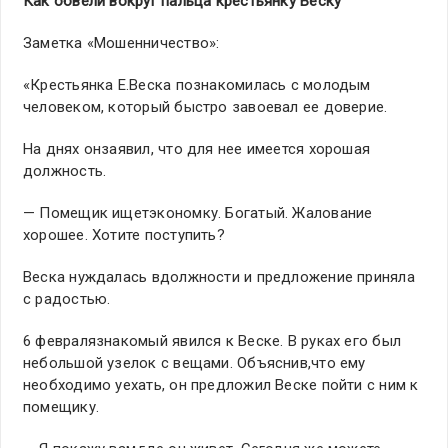
Как обвели вокруг пальца крестьянку Веску
Заметка «Мошенничество»:
«Крестьянка Е.Веска познакомилась с молодым
человеком, который быстро завоевал ее доверие.
На днях онзаявил, что для нее имеется хорошая
должность.
— Помещик ищетэкономку. Богатый. Жалование
хорошее. Хотите поступить?
Веска нуждалась вдолжности и предложение приняла
с радостью.
6 февралязнакомый явился к Веске. В руках его был
небольшой узелок с вещами. Объяснив,что ему
необходимо уехать, он предложил Веске пойти с ним к
помещику.