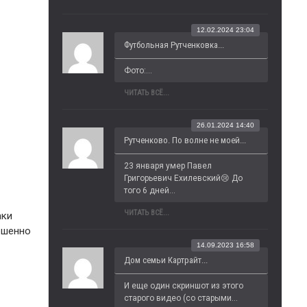
12.02.2024 23:04
Футбольная Рутченковка...
Фото:...
ЧИТАТЬ ВСЁ...
26.01.2024 14:40
Рутченково. По волне не моей...
23 января умер Павел 
Григорьевич Ехилевский😢 До 
того 6 дней...
ЧИТАТЬ ВСЁ...
аки
ршенно
14.09.2023 16:58
Дом семьи Картрайт...
И еще один скриншот из этого 
старого видео (со старыми...