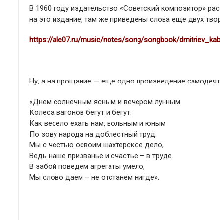
В 1960 году издательство «Советский композитор» рас
на это издание, там же приведены слова еще двух тво
https://ale07.ru/music/notes/song/songbook/dmitriev_ka
Ну, а на прощание — еще одно произведение самодеят
«Днем солнечным ясным и вечером лунным
Колеса вагонов бегут и бегут.
Как весело ехать нам, вольным и юным
По зову народа на доблестный труд.
Мы с честью освоим шахтерское дело,
Ведь наше призванье и счастье – в труде.
В забой поведем агрегаты умело,
Мы слово даем – не отстанем нигде».