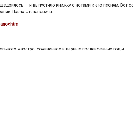
щедрилось — и выпустило книжку с нотами к его песням. Вот с
рений Павла Степановича:
banov.htm
ельного маэстро, сочиненное в первые послевоенные годы: