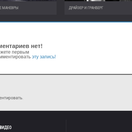
Е МАНЕВРЫ
ДРАЙЗЕР И ГРАНБЕРГ
ентариев нет!
жете первым
мментировать
эту запись!
ентировать.
 ВИДЕО