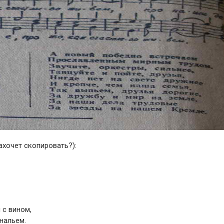
захочет скопировать?):
 с вином,
нальем.