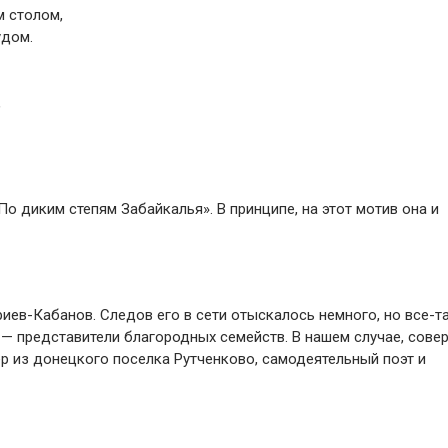
 столом,
удом.
,
По диким степям Забайкалья». В принципе, на этот мотив она и
риев-Кабанов. Следов его в сети отыскалось немного, но все-т
— представители благородных семейств. В нашем случае, сове
ер из донецкого поселка Рутченково, самодеятельный поэт и