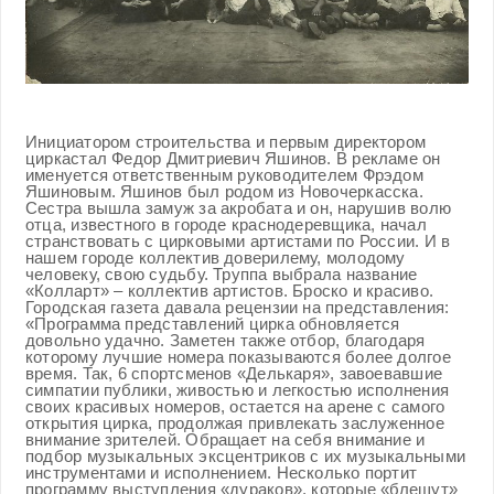
Инициатором строительства и первым директором
циркастал Федор Дмитриевич Яшинов. В рекламе он
именуется ответственным руководителем Фрэдом
Яшиновым. Яшинов был родом из Новочеркасска.
Сестра вышла замуж за акробата и он, нарушив волю
отца, известного в городе краснодеревщика, начал
странствовать с цирковыми артистами по России. И в
нашем городе коллектив доверилему, молодому
человеку, свою судьбу. Труппа выбрала название
«Колларт» – коллектив артистов. Броско и красиво.
Городская газета давала рецензии на представления:
«Программа представлений цирка обновляется
довольно удачно. Заметен также отбор, благодаря
которому лучшие номера показываются более долгое
время. Так, 6 спортсменов «Делькаря», завоевавшие
симпатии публики, живостью и легкостью исполнения
своих красивых номеров, остается на арене с самого
открытия цирка, продолжая привлекать заслуженное
внимание зрителей. Обращает на себя внимание и
подбор музыкальных эксцентриков с их музыкальными
инструментами и исполнением. Несколько портит
программу выступления «дураков», которые «блещут»