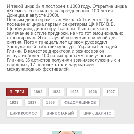
И такой цирк был построен в 1968 году. Открытие цирка
«Космос» состоялось на празднование 100-летия
Донецка в августе 1969г.
Первым директором стал Николай Ткаченко. При
посещении цирка первым секретарем ЦК КПУ В.В.
Щербицким, директору Ткаченко было сделано
замечание в стиле придирки, на что тот эмоционально
отреагировал. Этот случай послужил причиной для
снятия. Потом тридцать лет цирком руководил
Заслуженный работниккультуры Украины Геннадий
Гликин. В качестве директора и режиссера он
выпустилболее 100 новыхпрограмм, при участии
Гликина 36 артистов получили званиязаслуженных и
народных, 17 человек стали лауреатами
международных фестивалей.
ТЕГИ
1892
1924
1925
1926
1927
1933
1937
1969
ФЕДОР ЯШИНОВ
ЦИРК КОСМОС
ЦИРК СТАРЫЙ
ЦИРК ШАПИТО