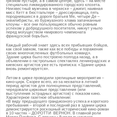
грязном пустыре, а в самом центре, здесь – на месте
специально ликвидированного городского клозета.
Неизвестный мужчина в черкеске – джигит, наивная
мисс Кетт в бюстгальтере – дрессировщица, пять
породнившихся в дороге братьев Ме, четыре Де –
эквилибристы, из буржуазного хлама запачканные
клоуны – все они пользующиеся обычно ровным
успехом у добродушного посетителя, никнут уныло
перед могуществом «мирового чемпионата
французской борьбы».
Каждый рабочий знает здесь всех прибывших бойцов,
как свой завком, также как все победы и поражения
своих многочисленных футбольных команд».
Здание цирка было построено полгода назад, а в
объявлении о гастрольных спектаклях ленинградских и
киевских артистов уже есть приписка: «Здание цирка
вновь ремонтируется».
Летом в цирке проводили зрелищные мероприятия –
кино-цирк. Скорее всего, из-за нехватки в летний
период артистов для полноценных представлений,
чередовали цирковые представления (или
выступления эстрадных артистов) с показом кино.
Характерное газетное объявление:
«В виду предыдущего грандиозного успеха и короткого
пребывания – второй и последний раз в здании цирка
демонстрируется роскошный исторический кино-роман
в 10 частях – ДОРОТТИ ВЕРНОН. В главной роли
Мерри Пикфорд. С пятницы 9 июля выступает