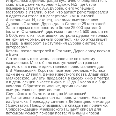
И пришлось администрации публично оправдываться,
ссылаясь даже на журнал «Цирк», №2, где была
помещена статья о А.А.Дурове, о его успешных
гастролях в Италии, о том, что артист регистрировался
в адресном столе и в реперткоме, как Анатолий
Анатольевич. И, наконец, «о самих выступлениях
Дурова в Сталине. Дуров дал в Сталине 25 гастролей.
За это время цирк посетило более 25 000 зрителей
(кстати, Сталинский цирк имеет только 1 500 мест, а не
5 000), никто из посетивших гастроли Дурова не только
не кричал «обман, деньги обратно», как об этом пишет
Шварц, а наоборот, выступления Дурова смотрели с
интересом».
Кстати, после гастролей в Сталине, Дуров сразу поехал
в Киев.
Летом опять цирк использовался не по прямому
назначению. Много было выступлений эстрадных
артистов, а в июле единственное представление дал
В.В.Маяковский. Короткая газетная реклама: «Только
один день 29 июля. Вечер известного поэта Владимира
Маяковского. Билеты продаются в кассах кино и театра
и в день лекции в кассе цирка с 12 до 2 часов и с 5 до
начала». Обратите внимание, время начала
выступления не проставлено.
Случайно это было или нет, но Маяковский
действительно опаздывал на представление. Ехал он
из Луганска. Пересадку сделал в Дебальцево и ехал до
Ясиноватой. Поезд опаздывал, и опаздывал прилично.
Сопровождавший Маяковского П.Лавут описал для
потомком момент приезда поэта: «Пыльный поезд