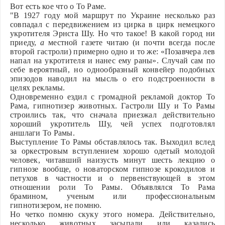
Вот есть кое что о То Раме.
"В 1927 году мой маршрут по Украине несколько раз 
совпадал с передвижением из цирка в цирк немецкого 
укротителя Эрнста Шу. Но что такое! В какой город ни 
приеду, 
а 
местной газете читаю (и почти всегда после 
второй гастроли) примерно одно и то же: «Позавчера лев 
напал на укротителя и нанес ему раны». Случай сам по 
себе вероятный, но однообразный конвейер подобных 
эпизо­дов наводил на мысль о его подстроенности в 
целях рекламы.	
Одновременно ездил с громадной рекламой доктор То 
Рама, гип­нотизер животных. Гастроли Шу и То Рамы 
строились так, что сна­чала приезжал действительно 
хороший укротитель Шу, чей успех подготовлял 
аншлаги То Рамы.	
Выступление То Рамы обставлялось так. Выходил вслед 
за ор­кестровым вступлением хорошо одетый молодой 
человек, читав­ший наизусть минут шесть лекцию о 
гипнозе вообще, о новатор­ском гипнозе крокодилов и 
петухов в частности и о первенствующей в этом 
отношении роли То Рамы. Объявлялся То Рама 
брамином, уче­ным или профессиональным 
гипнотизером, не помню.	
Но четко помню скуку этого номера. Действительно, 
несколько животных засыпали или казались 