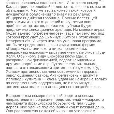
заплесневевшими сальностями. Интересен номер
Кассапарди, но ошибкой является то, что его потом не
объясняют». Что же это за номер такой, который
нуждается в объяснении? Узнаем из рекламы:
«В цирке индийская гробница. Помимо блестящей
программы из трех отделений при участии вновь
прибывших артистов, вниманию публики будет
предложено сенсационное зрелище. На манеже цирка
будет заживо погребен человек, засыпан землею, под
которой пробудет до 15 минут. Жутко! Потрясающе!
Невероятно!». И через неделю уже новая программа,
где были представлены «сатирики новых форм»:
«Программа сталинского цирка пополнилась
прекрасным номером – выступлением сатириков «Гуд-
Хол». Обычному виду цирковой клоунады, с
раскрашенной физиономией, подзатыльниками и
другими подобными атрибутами с сомнительным,
подчас и отталкивающим зрителя остроумием, «Гуд-
Холом» противопоставлена современная здоровая
революционная сатира. Антирелигиозный диспут и
Исповедь хулигана — очень удачные номера не только
по современному содержанию, но и проникнуты
элементами полезного агитационного воздействия».
В апрельском номере газетный очерк о «новом»
направлении в программе представлений – «мирового
чемпионата французской борьбы»: «В плачущее
деревянное здание под фонарями ходят каждый день.
Оно расположено не как обычно – на утопающем