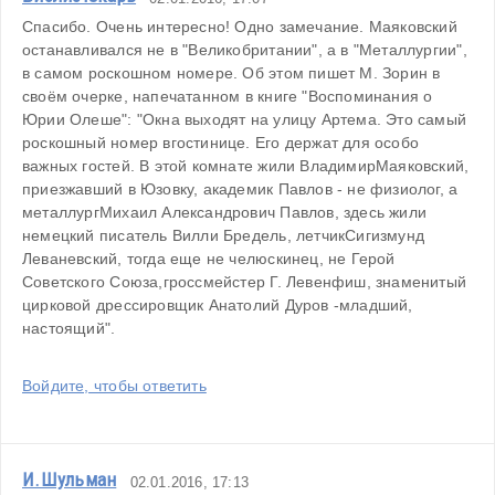
Спасибо. Очень интересно! Одно замечание. Маяковский 
останавливался не в "Великобритании", а в "Металлургии", 
в самом роскошном номере. Об этом пишет М. Зорин в 
своём очерке, напечатанном в книге "Воспоминания о 
Юрии Олеше": "Окна выходят на улицу Артема. Это самый 
роскошный номер вгостинице. Его держат для особо 
важных гостей. В этой комнате жили ВладимирМаяковский, 
приезжавший в Юзовку, академик Павлов - не физиолог, а 
металлургМихаил Александрович Павлов, здесь жили 
немецкий писатель Вилли Бредель, летчикСигизмунд 
Леваневский, тогда еще не челюскинец, не Герой 
Советского Союза,гроссмейстер Г. Левенфиш, знаменитый 
цирковой дрессировщик Анатолий Дуров -младший, 
настоящий".
Войдите, чтобы ответить
И.Шульман
02.01.2016, 17:13