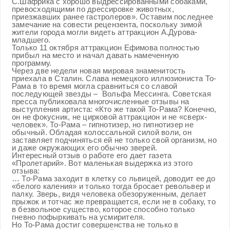
С.Шафрика с хорошо выдрессированными собаками,
превосходящими по дрессировке животных,
приезжавших ранее гастролеров». Оставим последнее
замечание на совести рецензента, поскольку зимой
жители города могли видеть аттракцион А.Дурова-
младшего.
Только 11 октября аттракцион Ефимова полностью
прибыл на место и начал давать намеченную
программу.
Через две недели новая мировая знаменитость
приехала в Сталин. Слава немецкого иллюзиониста То-
Рама в то время могла сравниться со славой
последующей звезды – Вольфа Мессинга. Советская
пресса публиковала многочисленные отзывы на
выступления артиста: «Кто же такой То-Рама? Конечно,
он не фокусник, не цирковой аттракцион и не «сверх-
человек». То-Рама – гипнотизер, но гипнотизер не
обычный. Обладая колоссальной силой воли, он
заставляет подчиняться ей не только свой организм, но
и даже окружающих его обычно зверей.
Интересный отзыв о работе его дает газета
«Пролетарий». Вот маленькая выдержка из этого
отзыва:
… То-Рама заходит в клетку со львицей, доводит ее до
«белого каления» и только тогда бросает револьвер и
палку. Зверь, видя человека обезоруженным, делает
прыжок и тотчас же превращается, если не в собаку, то
в безвольное существо, которое способно только
гневно пофыркивать на усмирителя.
Но То-Рама достиг совершенства не только в