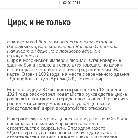
02.01.2016
Цирк, и не только
Начинаем год большим исследованием истории
донецкого цирка в исполнении Валерия Степкина.
Начинает он даже не с прошлого века, а с
позапрошлого…
Цирк в Российской империи любили. Стационарные
здания были только в нескольких городах, но цирки-
шапито разъезжали по многим городам и весям. На
карте Юзовки 1892 года, на месте современного здания
«Донгорбанка» (ул. Артема,38), показан цирк.
Еще президиум Юзовского окрисполкома 13 апреля
1924 года рассмотрел ходатайство руководства цирка
разрешить построить в городе свое здание. Президиум
решил, что «ввиду малой культурной ценности
представлений цирка в ходатайстве отказать».
Наверное «культурная ценность представлений» была
повышена, поскольку через полтора года
строительство разрешили. Благодаря газете
«Диктатура труда» мы знаем точную дату начала
строительства здания зимнего цирка: «28 октября