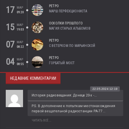
РЕТРО
17
МАР
МАРШ ПЕРФЕКЦИОНИСТА
09:20
ОСКОЛКИ ПРОШЛОГО
15
МАР
МАГИЯ СТАРЫХ АЛЬБОМОВ
19:03
РЕТРО
07
МАР
С ВЕТЕРКОМ ПО МАРЬИНСКОЙ
08:22
РЕТРО
04
МАР
ГОРБАТЫЙ МОСТ
08:55
НЕДАВНИЕ КОММЕНТАРИИ
22.05.2024 12:19
История радиовещания: Донецк 20-х -...
P.S. В дополнение к попыткам местонахождения 
первой вещательной радиостанции РА-77...
ЧИТАТЬ ВСЁ...