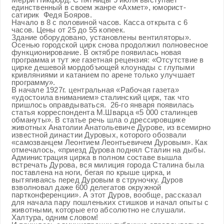
единственный в своем жанре «Ахмет», юморист-
сатирик Федя Бояров.
Начало в 8 с половиной часов. Касса открыта с 6
часов. Цены от 25 до 55 копеек.
Здание оборудовано, установлены вентиляторы».
Осенью городской цирк снова продолжил полновесное
функционирование. В октябре появилась новая
программа и тут же газетная рецензия: «Отсутствие в
цирке дешевой мордобъющей клоунады с глупыми
кривляниями и катанием по арене только улучшает
программу».
В начале 1927г. центральная «Рабочая газета»
«удостоила вниманием» сталинский цирк, так что
пришлось оправдываться. 26-го января появилась
статья корреспондента М.Шварца «5 000 сталинцев
обмануты». В статье речь шла о дрессировщике
животных Анатолии Анатольевиче Дурове, из всемирно
известной династии Дуровых, которого обозвали
«самозванцем Леонтием Леонтьевичем Дуровым». Как
отмечалось, «приезд Дурова поднял Сталин на дыбы.
Администрация цирка в полном составе вышла
встречать Дурова, вся милиция города Сталина была
поставлена на ноги, бегая по крыше цирка, и
вытягиваясь перед Дуровым в струночку. Дуров
взволновал даже 600 делегатов окружной
партконференции». А этот Дуров, вообще, рассказал
для начала пару пошленьких стишков и начал опыты с
животными, которые его абсолютно не слушали.
Халтура, одним словом!