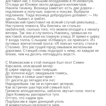
доставил нас с большим опозданием в Ясиноватую.
Отсюда до Юзовки около двадцати километров.
Наняли тачанку. Возница заметил: есть две дороги –
подлиннее и получше, короче и похуже. Выбрали
подлиннее. Тогда возница добродушно добавил: — Но
здесь, бывает, и грабят.
Маяковский приготовил на всякий случай револьвер…
Наступила темнота. Мы боялись не столько
грабителей, сколько того, что можем опоздать к началу
вечера. Так оно и случилось Наконец, громыхая по
мостовой, въезжаем на главную улицу. И прямо к цирку.
У входа толпа. Слышим: «Обманул, не приехал». Из
путевых впечатлений поэта: «Я поехал читать стихи в
Сталино. Это растущий город омываем железными
дорогами. Станций семь подходят к нему, но каждая не
ближе, чем на десять-пятнадцать верст».
С Маяковским в этой поездке был поэт Семен
Кирсанов, описавший вечер:
В цирке народу тьма-тьмущая.
До полночи ждут, ожиданьем томясь,
Шахтеры и семьи шахтеров –
От десяти до пятидесяти лет.
Народнейших так не встречают актеров,
Как встречен шахтерской семьей поэт.
Гремели аплодисменты, набатно звучал голос поэта:
Заря Коммуны разгорается туго
Оттого, что сидим зря.
Подбросим в зарю донецкий уголь
И моментально разгорится заря.