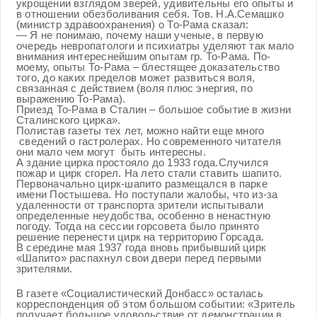
укрощении взглядом зверей, удивительны его опыты и
в отношении обезболивания себя. Тов. Н.А.Семашко
(министр здравоохранения) о То-Рама сказал:
— Я не понимаю, почему наши ученые, в первую
очередь невропатологи и психиатры уделяют так мало
внимания интереснейшим опытам гр. То-Рама. По-
моему, опыты То-Рама – блестящее доказательство
того, до каких пределов может развиться воля,
связанная с действием (воля плюс энергия, по
выражению То-Рама).
Приезд То-Рама в Сталин – большое событие в жизни
Сталинского цирка».
Полистав газеты тех лет, можно найти еще много
сведений о гастролерах. Но современного читателя
они мало чем могут быть интересны.
А здание цирка простояло до 1933 года.Случился
пожар и цирк сгорел. На лето стали ставить шапито.
Первоначально цирк-шапито размещался в парке
имени Постышева. Но поступали жалобы, что из-за
удаленности от транспорта зрители испытывали
определенные неудобства, особенно в ненастную
погоду. Тогда на сессии горсовета было принято
решение перенести цирк на территорию Горсада.
В середине мая 1937 года вновь прибывший цирк
«Шапито» распахнул свои двери перед первыми
зрителями.
В газете «Социалистический Донбасс» осталась
корреспонденция об этом большом событии: «Зритель
получает большое удовольствие от демонстрации в