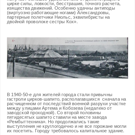
цирке силы, ловкости, бесстрашия, точного расчета,
изящества движений. Особенно удачны антиподы
(виртуозно работающие ногами) Александровы,
партерные полетчики Ниольс, эквилибристы на
двойной проволоке сестры Кох».
В 1940-50-е для жителей города стали привычны
гастроли цирков-шапито, располагавшихся сначала на
расчищенном от последствий военной разрухи участке
между улицами Артема и Кобозева (недалеко от
заводской проходной). Со второй половины
пятидесятых шапито ставили на месте завода
«Рембыттехника». Но продолжались такие
выступления не круглогодично и не все горожане могли
их посетить. Городу требовалось капитальное здание.