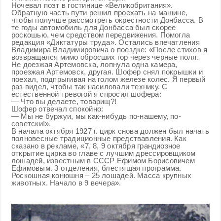
Ночевал поэт в гостинице «Великобритания».
Обратную часть пути решил проехать на машине,
чтобы получше рассмотреть окрестности Донбасса. В
те годы автомобиль для Донбасса был скорее
роскошью, чем средством передвижения. Помогла
редакция «Диктатуры труда». Остались впечатления
Владимира Владимировича о поездке: «После стихов я
возвращался мимо обросших гор через черные поля.
Не доезжая Артемовска, лопнула одна камера,
проезжая Артемовск, другая. Шофер снял покрышки и
поехал, подпрыгивая на голом железе колес. Я первый
раз видел, чтобы так насиловали технику. С
естественной тревогой я спросил шофера:
— Что вы делаете, товарищ?!
Шофер отвечал спокойно:
— Мы не буржуи, мы как-нибудь по-нашему, по-
советски!».
В начала октября 1927 г. цирк снова должен был начать
полновесные традиционные предствавления. Как
сказано в рекламе, «7, 8, 9 октября грандиозное
открытие цирка во главе с лучшим дрессировщиком
лошадей, известным в СССР Ефимом Борисовичем
Ефимовым. 3 отделения, блестящая программа.
Роскошная конюшня – 25 лошадей. Масса крупных
животных. Начало в 9 вечера».