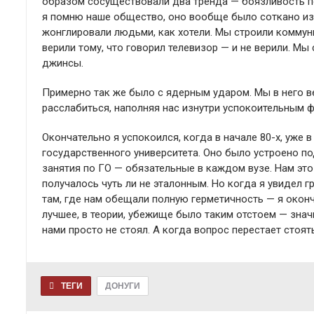
образом сосуществовали два тренда — боязливость по
я помню наше общество, оно вообще было соткано из 
жонглировали людьми, как хотели. Мы строили коммун
верили тому, что говорил телевизор — и не верили. Мы
джинсы.
Примерно так же было с ядерным ударом. Мы в него ве
расслабиться, наполняя нас изнутри успокоительным ф
Окончательно я успокоился, когда в начале 80-х, уже
государственного университета. Оно было устроено по
занятия по ГО — обязательные в каждом вузе. Нам это
получалось чуть ли не эталонным. Но когда я увидел 
там, где нам обещали полную герметичность — я оконч
лучшее, в теории, убежище было таким отстоем — зна
нами просто не стоял. А когда вопрос перестает стоять
ТЕГИ
ДОНУГИ