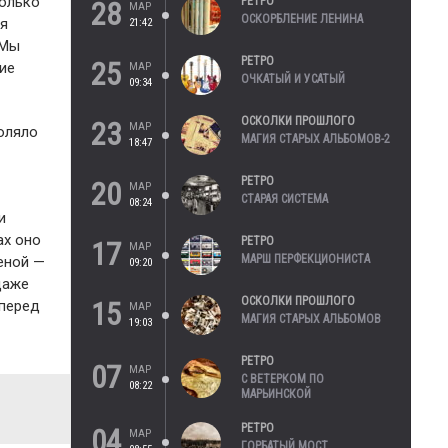
колько
РЕТРО
28
МАР
ОСКОРБЛЕНИЕ ЛЕНИНА
ия
21:42
 Мы
РЕТРО
25
кие
МАР
ОЧКАТЫЙ И УСАТЫЙ
09:34
ОСКОЛКИ ПРОШЛОГО
23
МАР
оляло
МАГИЯ СТАРЫХ АЛЬБОМОВ-2
18:47
РЕТРО
20
МАР
СТАРАЯ СИСТЕМА
08:24
и
ах оно
РЕТРО
17
МАР
МАРШ ПЕРФЕКЦИОНИСТА
еной —
09:20
даже
ОСКОЛКИ ПРОШЛОГО
15
 перед
МАР
МАГИЯ СТАРЫХ АЛЬБОМОВ
19:03
РЕТРО
07
МАР
С ВЕТЕРКОМ ПО
08:22
МАРЬИНСКОЙ
РЕТРО
04
МАР
ГОРБАТЫЙ МОСТ