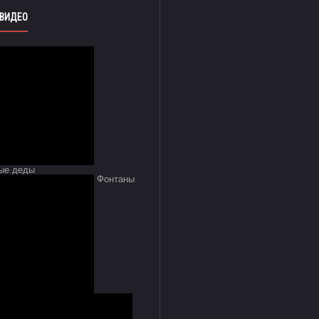
 ВИДЕО
ые деды
Фонтаны