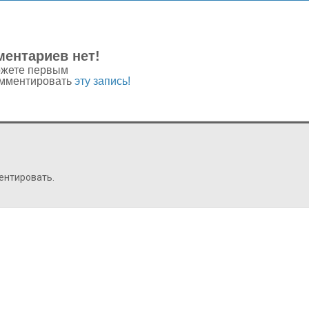
ентариев нет!
жете первым
мментировать
эту запись!
ентировать.