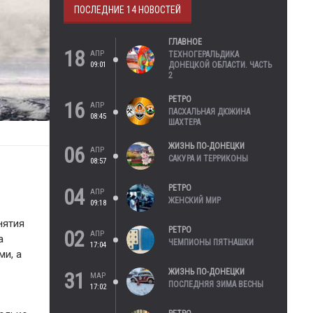
ПОСЛЕДНИЕ 14 НОВОСТЕЙ
ГЛАВНОЕ
18
АПР
ТЕХНОГЕРАЛЬДИКА
09:01
ДОНЕЦКОЙ ОБЛАСТИ. ЧАСТЬ
2
РЕТРО
16
АПР
ПАСХАЛЬНАЯ ДЮЖИНА
08:45
ШАХТЕРА
ЖИЗНЬ ПО-ДОНЕЦКИ
06
АПР
САКУРА И ТЕРРИКОНЫ
08:57
РЕТРО
04
АПР
ЖЕНСКИЙ МИР
09:18
нятия
РЕТРО
02
АПР
а
ЧЕМПИОНЫ ПЯТНАШКИ
17:04
ми, а
ЖИЗНЬ ПО-ДОНЕЦКИ
31
МАР
ПОСЛЕДНЯЯ ЗИМА ВЕСНЫ
17:02