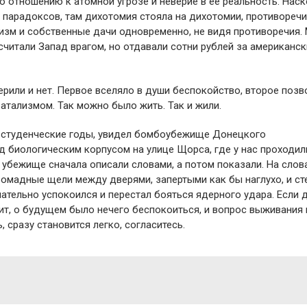
 отношению к атомной угрозе и неверие в ее реальность. Нас
парадоксов, там дихотомия стояла на дихотомии, противореч
изм и собственные дачи одновременно, не видя противоречия.
 считали Запад врагом, но отдавали сотни рублей за американс
рили и нет. Первое вселяло в души беспокойство, второе позв
атализмом. Так можно было жить. Так и жили.
 в студенческие годы, увидел бомбоубежище Донецкого
д биологическим корпусом на улице Щорса, где у нас проходил
 убежище сначала описали словами, а потом показали. На слов
громадные щели между дверями, запертыми как бы наглухо, и ст
ательно успокоился и перестал бояться ядерного удара. Если 
чит, о будущем было нечего беспокоиться, и вопрос выживания
, сразу становится легко, согласитесь.