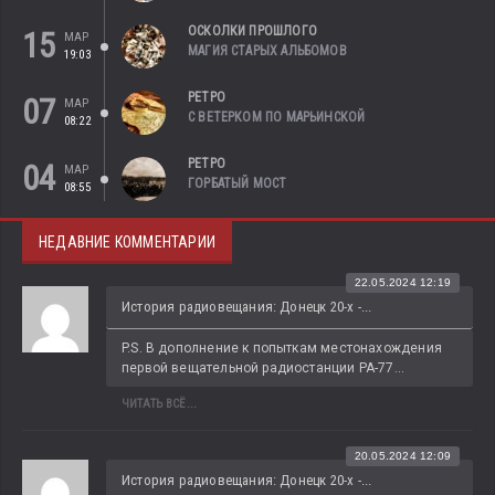
ОСКОЛКИ ПРОШЛОГО
15
МАР
МАГИЯ СТАРЫХ АЛЬБОМОВ
19:03
РЕТРО
07
МАР
С ВЕТЕРКОМ ПО МАРЬИНСКОЙ
08:22
РЕТРО
04
МАР
ГОРБАТЫЙ МОСТ
08:55
НЕДАВНИЕ КОММЕНТАРИИ
22.05.2024 12:19
История радиовещания: Донецк 20-х -...
P.S. В дополнение к попыткам местонахождения 
первой вещательной радиостанции РА-77...
ЧИТАТЬ ВСЁ...
20.05.2024 12:09
История радиовещания: Донецк 20-х -...