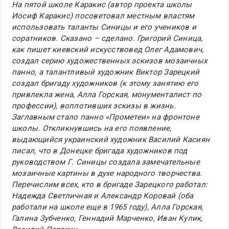
На пятой школе Каракис (автор проекта школы
Иосиф Каракис) посоветовал местным властям
использовать таланты Синицы и его учеников и
соратников. Сказано – сделано. Григорий Синица,
как пишет киевский искусствовед Олег Адамович,
создал серию художественных эскизов мозаичных
панно, а талантливый художник Виктор Зарецкий
создал бригаду художников (к этому занятию его
привлекла жена, Алла Горская, монументалист по
профессии), воплотивших эскизы в жизнь.
Заглавным стало панно «Прометеи» на фронтоне
школы. Откликнувшись на его появление,
выдающийся украинский художник Василий Касиян
писал, что в Донецке бригада художников под
руководством Г. Синицы создала замечательные
мозаичные картины в духе народного творчества.
Перечислим всех, кто в бригаде Зарецкого работал:
Надежда Светличная и Александр Коровай (оба
работали на школе еще в 1965 году), Алла Горская,
Галина Зубченко, Геннадий Марченко, Иван Кулик,