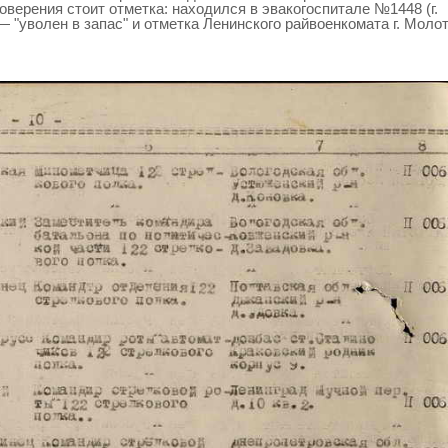
оверения стоит отметка: находился в эвакогоспитале №1448 (г.
 — "уволен в запас" и отметка Ленинского райвоенкомата г. Моло