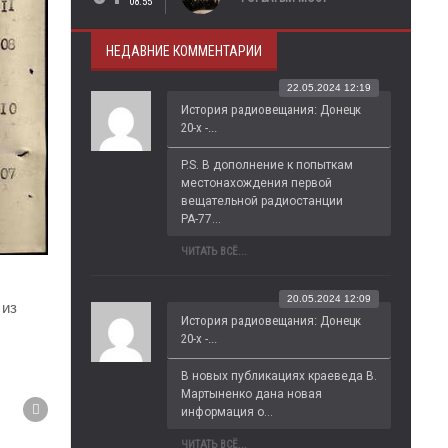
08:55
НЕДАВНИЕ КОММЕНТАРИИ
22.05.2024 12:19
История радиовещания: Донецк
20-х -...
P.S. В дополнение к попыткам 
местонахождения первой 
вещательной радиостанции 
РА-77...
ЧИТАТЬ ВСЁ...
20.05.2024 12:09
 из
История радиовещания: Донецк
20-х -...
В новых публикациях краеведа В. 
Мартыненко дана новая 
информация о...
ЧИТАТЬ ВСЁ...