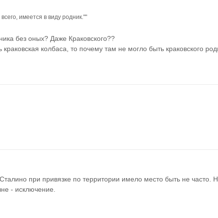
 всего, имеется в виду родник.""
дника без оных? Даже Краковского??
 краковская колбаса, то почему там не могло быть краковского ро
 Сталино при привязке по территории имело место быть не часто. Но
чне - исключение.