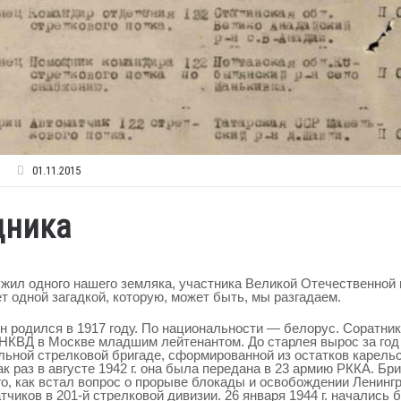
01.11.2015
дника
жил одного нашего земляка, участника Великой Отечественной 
ет одной загадкой, которую, может быть, мы разгадаем.
н родился в 1917 году. По национальности — белорус. Соратни
НКВД в Москве младшим лейтенантом. До старлея вырос за год 
льной стрелковой бригаде, сформированной из остатков карель
к раз в августе 1942 г. она была передана в 23 армию РККА. Бр
о, как встал вопрос о прорыве блокады и освобождении Ленингр
иков в 201-й стрелковой дивизии. 26 января 1944 г. начались б