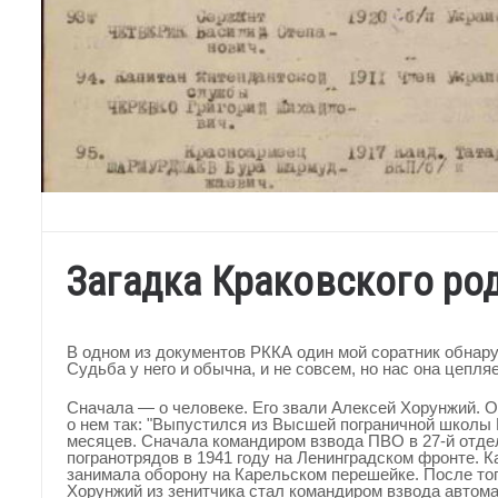
Загадка Краковского ро
В одном из документов РККА один мой соратник обнару
Судьба у него и обычна, и не совсем, но нас она цепля
Сначала — о человеке. Его звали Алексей Хорунжий. О
о нем так: "Выпустился из Высшей пограничной школы 
месяцев. Сначала командиром взвода ПВО в 27-й отде
погранотрядов в 1941 году на Ленинградском фронте. Ка
занимала оборону на Карельском перешейке. После тог
Хорунжий из зенитчика стал командиром взвода автоматч