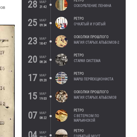
РЕТРО
28
МАР
ОСКОРБЛЕНИЕ ЛЕНИНА
тов
21:42
РЕТРО
25
МАР
ОЧКАТЫЙ И УСАТЫЙ
09:34
ОСКОЛКИ ПРОШЛОГО
23
МАР
МАГИЯ СТАРЫХ АЛЬБОМОВ-2
18:47
РЕТРО
20
МАР
СТАРАЯ СИСТЕМА
08:24
РЕТРО
17
МАР
МАРШ ПЕРФЕКЦИОНИСТА
09:20
ОСКОЛКИ ПРОШЛОГО
15
МАР
МАГИЯ СТАРЫХ АЛЬБОМОВ
19:03
РЕТРО
07
МАР
С ВЕТЕРКОМ ПО
08:22
МАРЬИНСКОЙ
РЕТРО
04
МАР
ГОРБАТЫЙ МОСТ