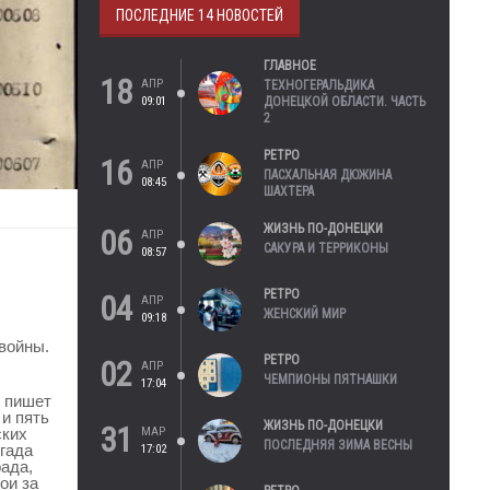
ПОСЛЕДНИЕ 14 НОВОСТЕЙ
ГЛАВНОЕ
18
АПР
ТЕХНОГЕРАЛЬДИКА
09:01
ДОНЕЦКОЙ ОБЛАСТИ. ЧАСТЬ
2
РЕТРО
16
АПР
ПАСХАЛЬНАЯ ДЮЖИНА
08:45
ШАХТЕРА
ЖИЗНЬ ПО-ДОНЕЦКИ
06
АПР
САКУРА И ТЕРРИКОНЫ
08:57
РЕТРО
04
АПР
ЖЕНСКИЙ МИР
09:18
войны.
РЕТРО
02
АПР
ЧЕМПИОНЫ ПЯТНАШКИ
17:04
к пишет
и пять
ЖИЗНЬ ПО-ДОНЕЦКИ
31
МАР
ских
ПОСЛЕДНЯЯ ЗИМА ВЕСНЫ
игада
17:02
ада,
ои за