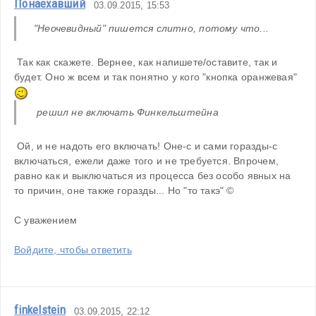
Понаехавший
03.09.2015, 15:53
"Неочевидный" пишется слитно, потому что... 
 Так как скажете. Вернее, как напишете/оставите, так и 
будет. Оно ж всем и так понятно у кого "кнопка оранжевая"  
 решил не включать Финкельштейна
 Ой, и не надоть его включать! Оне-с и сами горазды-с 
включаться, ежели даже того и не требуется. Впрочем, 
равно как и выключаться из процесса без особо явных на 
то причин, оне также горазды... Но "то такэ" ©
С уважением
Войдите, чтобы ответить
finkelstein
03.09.2015, 22:12