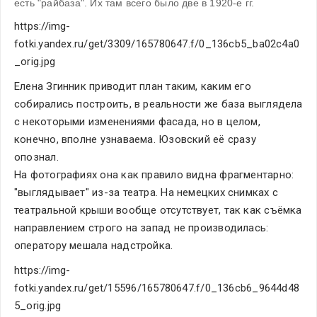
есть "райбаза". Их там всего было две в 1920-е гг.
https://img-
fotki.yandex.ru/get/3309/165780647.f/0_136cb5_ba02c4a0
_orig.jpg
Елена Згинник приводит план таким, каким его 
собирались построить, в реальности же база выглядела 
с некоторыми изменениями фасада, но в целом, 
конечно, вполне узнаваема. Юзовский её сразу 
опознал.
На фотографиях она как правило видна фрагментарно: 
"выглядывает" из-за театра. На немецких снимках с 
театральной крыши вообще отсутствует, так как съёмка 
направлением строго на запад не производилась: 
оператору мешала надстройка.
https://img-
fotki.yandex.ru/get/15596/165780647.f/0_136cb6_9644d48
5_orig.jpg