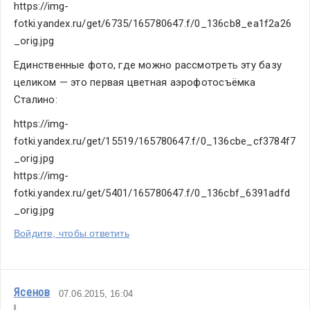
https://img-
fotki.yandex.ru/get/6735/165780647.f/0_136cb8_ea1f2a26
_orig.jpg
Единственные фото, где можно рассмотреть эту базу 
целиком — это первая цветная аэрофотосъёмка 
Сталино:
https://img-
fotki.yandex.ru/get/15519/165780647.f/0_136cbe_cf3784f7
_orig.jpg
https://img-
fotki.yandex.ru/get/5401/165780647.f/0_136cbf_6391adfd
_orig.jpg
Войдите, чтобы ответить
Ясенов
07.06.2015, 16:04