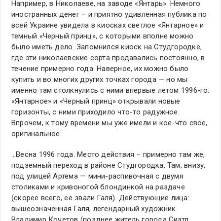
Например, в Николаеве, на заводе «Янтарь». Немного
иностранных денег – и приятно удивленная публика по
всей Украине увидела в киосках светлое «Янтарное» и
темный «Черный принц», с которыми вполне можно
было иметь дело. Запомнился киоск на Студгородке,
где эти николаевские сорта продавались постоянно, в
течение примерно года. Наверное, их можно было
купить и во многих других точках города — но мы
именно там столкнулись с ними впервые летом 1996-го.
«Янтарное» и «Черный принц» открывали новые
горизонты, с ними приходило что-то радужное.
Впрочем, к тому времени мы уже имели и кое-что свое,
оригинальное.
…Весна 1996 года. Место действия – примерно там же,
подземный переход в районе Студгородка. Там, внизу,
под улицей Артема — мини-распивочная с двумя
столиками и кривоногой блондинкой на раздаче
(скорее всего, ее звали Галя). Действующие лица:
вышеозначенная Галя, легендарный художник
Владимир Кочетов (позднее житель города Сиэтл,