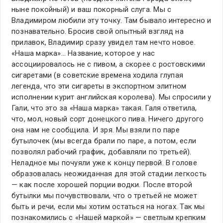
ныне покойный) и ваш покорный слуга. Мы с
Владимиром любили эту точку. Там бывало интересно и
познавательно. Бросив свой опытный взгляд на
прилавок, Владимир сразу увидел там нечто новое.
«Наша марка»… Название, которое у нас
ассоциировалось не с пивом, а скорее с ростовскими
сигаретами (в советские времена ходила глупая
легенда, что эти сигареты в экспортном элитном
исполнении курит английская королева). Мы спросили у
Гали, что это за «Наша марка» такая. Галя ответила,
что, мол, новый сорт донецкого пива. Ничего другого
она нам не сообщила. И зря. Мы взяли по паре
бутылочек (мы всегда брали по паре, а потом, если
позволял рабочий график, добавляли по третьей).
Неладное мы почуяли уже к концу первой. В голове
образовалась неожиданная для этой стадии легкость
— как после хорошей порции водки. После второй
бутылки мы почувствовали, что о третьей не может
быть и речи, если мы хотим остаться на ногах. Так мы
познакомились с «Нашей маркой» — светлым крепким