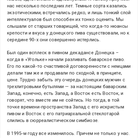
нас несколько последних лет. Темные сорта казались
экзотическими, встречались редко, и лишь тонкий слой
интеллектуалов был способен их тонко оценить. Мы
слышали от старших товарищей, что когда-то нюансы
крепости и вкуса у донецкого пива существовали, но к
середине 90-х они совершенно истерлись.
Был один всплеск в пивном декадансе Донецка –
когда в «Угольке» начали разливать баварское пиво.
Его по какой-то счастливой договоренности с немцами
делали там же и продавали по сходной, в принципе,
цене. Трудно забыть эту очередь донецких мужчин с
трехлитровыми бутылями — за настоящим баварским.
Запад, конечно, есть Запад, а Восток есть Восток, и
говорят, что вместе им не сойтись. Но тогда, в той
точке времени-пространства Запад с его искристым
пивом и Восток с его патриархальной стеклотарой
слились в сюрреалистическом симбиозе.
В 1995-м году все изменилось. Причем не только у нас.