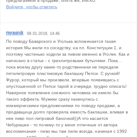
предлагаемой в продаже, опять же, ИМХО.
Войдите, чтобы ответить
myasnik
09.01.2018, 14:46
По поводу Баварского и Уголька вспоминается такая 
история:Мы жили по соседству, на пл. Конституции 1, и 
поэтому частенько ходили за пивом именно в Уголек. Как и 
написано в статье - с трехлитровыми бутылями. Пока... 
пока моему другу какие-то родственники не передали 
пятилитровую пластиковую баклашку Пепси. С ручкой!
Фурор, который мы произвели, впервые появившись с 
опустошенной от Пепси тарой в очереди, трудно описать! 
Наверное появление снежного человека не имело бы 
такого эффекта. Мужики сразу накинулись с 
коммерческими предложениями по поводу продажи, а 
продавщица долго проверяла емкость баклашки, вливая в 
нее пиво пол-литровой баночкой))А что касается 
Чебурашки - то почему-то у меня отличные от автора 
воспоминания - пиво мы там пили всегда, начиная с 1992 