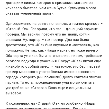
донецким пивом, которое с прилавков магазинов
исчезало быстрее, чем жена Бутча Куллиджа могла
сказать «черничный пирог».
Одновременно на рынке появилось и темное крепкое –
«Старый Юз». Говорили, что это – донецкий вариант
портера. Мы верили, потому что не знали, хотя и
слышали. Ну, портер – так портер. Для нас было
достаточно, что «Юз» был вкусным и «вставлял», как
положено. Не так, как «Наша марка», но тоже ничего.
Оба сорта уже как бы и не считались пивом, требовали
особого подхода и уважения. Вокруг «Юза» витал еще
и какой-то особый ореол – наверное, это был первый
пример массового употребления имени основателя
города, которого (мы помнили!) долго считали плохим
парнем. То есть, просвещенные умы могли считать
употребление «Старого Юза» еще и социальным
вызовом.
К сожалению, ни «Старый Юз», ни особенно «Наша
марка» на прилавках не задержались. Люди с