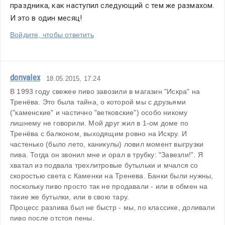
праздника, как наступил следующий с тем же размахом. 
И это в один месяц!
Войдите, чтобы ответить
donvalex
18.05.2015, 17:24
В 1993 году свежее пиво завозили в магазин "Искра" на 
Тренёва. Это была тайна, о которой мы с друзьями 
("каменские" и частично "ветковские") особо никому 
лишнему не говорили. Мой друг жил в 1-ом доме по 
Тренёва с балконом, выходящим ровно на Искру. И 
частенько (было лето, каникулы) ловил момент выгрузки 
пива. Тогда он звонил мне и орал в трубку: "Завезли!". Я 
хватал из подвала трехлитровые бутыльки и мчался со 
скоростью света с Каменки на Тренева. Банки были нужны, 
поскольку пиво просто так не продавали - или в обмен на 
такие же бутылки, или в свою тару.
Процесс разлива был не быстр - мы, по классике, доливали 
пиво после отстоя пены.