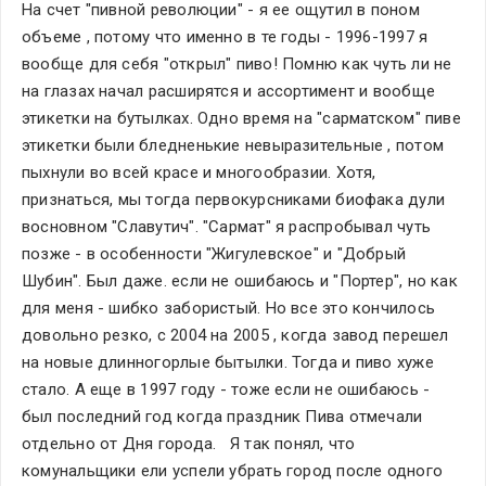
На счет "пивной революции" - я ее ощутил в поном 
объеме , потому что именно в те годы - 1996-1997 я 
вообще для себя "открыл" пиво! Помню как чуть ли не 
на глазах начал расширятся и ассортимент и вообще 
этикетки на бутылках. Одно время на "сарматском" пиве 
этикетки были бледненькие невыразительные , потом 
пыхнули во всей красе и многообразии. Хотя, 
признаться, мы тогда первокурсниками биофака дули 
восновном "Славутич". "Сармат" я распробывал чуть 
позже - в особенности "Жигулевское" и "Добрый 
Шубин". Был даже. если не ошибаюсь и "Портер", но как 
для меня - шибко забористый. Но все это кончилось 
довольно резко, с 2004 на 2005 , когда завод перешел 
на новые длинногорлые бытылки. Тогда и пиво хуже 
стало. А еще в 1997 году - тоже если не ошибаюсь - 
был последний год когда праздник Пива отмечали 
отдельно от Дня города.   Я так понял, что 
комунальщики ели успели убрать город после одного 