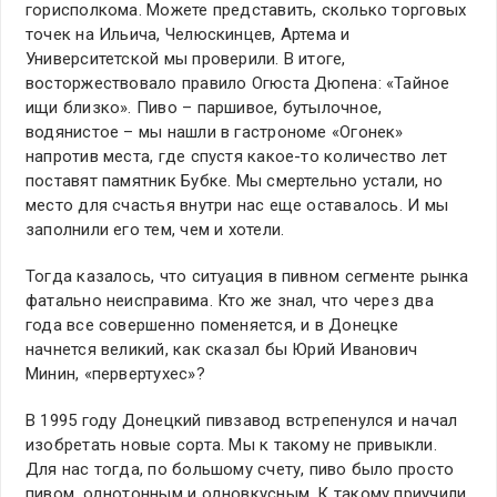
горисполкома. Можете представить, сколько торговых
точек на Ильича, Челюскинцев, Артема и
Университетской мы проверили. В итоге,
восторжествовало правило Огюста Дюпена: «Тайное
ищи близко». Пиво – паршивое, бутылочное,
водянистое – мы нашли в гастрономе «Огонек»
напротив места, где спустя какое-то количество лет
поставят памятник Бубке. Мы смертельно устали, но
место для счастья внутри нас еще оставалось. И мы
заполнили его тем, чем и хотели.
Тогда казалось, что ситуация в пивном сегменте рынка
фатально неисправима. Кто же знал, что через два
года все совершенно поменяется, и в Донецке
начнется великий, как сказал бы Юрий Иванович
Минин, «первертухес»?
В 1995 году Донецкий пивзавод встрепенулся и начал
изобретать новые сорта. Мы к такому не привыкли.
Для нас тогда, по большому счету, пиво было просто
пивом, однотонным и одновкусным. К такому приучили