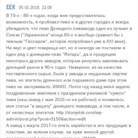
ЕЕК
05.01.2018, 22:08
В 70-х - 80-х годах, когда мне предоставлялась 
возможность, я пробовал пиво и в других городах и всегда 
убеждался, что пиво Донецкого пивзавода одно из лучших в 
Союзе ("Украинское" конца 80-х я вообще сравнил бы с 
темным "Гёссером", которое попробовал уже в XXI веке). 
На вкус и цвет товарища нет, но я никогда не поставлю в 
один ряд с донецким пиво "Янтарь", да и продукцию 
некоторых других заводов, которые ринулись завоевывать 
донецкий рынок в 90-х годах. Наверное, из-за качества 
поставленного сырья, были у завода и неудачные партии 
пива, но эпитеты дрянного или паршивого даже при этом 
пиво не заслуживало, ИМХО. Почти год назад меня задело 
поздравление земляков с праздником рекламой "чужого" 
пива (наш завод с мая 2015-го не работал) и появилась 
моя статья "в защиту" донецкого пивзавода, в том числе, и 
от нелестных эпитетов  http://donjetsk.com/wp-
admin/post.php?post=3150&action=edit

А завод с марта 2017-го опять заработал и его продукция в 
пластике, во всяком случае, не хуже многой другой, 