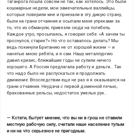
Таганрога пошла совсем не так, как хотелось. Это были
кошмарные недели, мои замечательные валлийцы,
которые поверили мне и приехали в эту дикую страну,
были на грани отчаяния и осыпали меня упреками за
то, что их обманули, привезли сюда на погибель.
Каждое утро, просыпаясь, я говорил себе: «А зачем ты
проснулся, старик?» Но что оставалось делать? Мы
ведь покинули Британию не от хорошей жизни — и
нанятые мною ребята, и я сам. Нашу металлургию
давил кризис, ближайшие годы не сулили ничего
хорошего. А Россия предлагала работу и деньги… Так
что надо было не распускаться и продолжать
движение. Впоследствии еще не раз я я оказывался на
грани отчаяния. Неудача с первой доменной печью,
бракованные рельсы, недостаток умелых рук…
— Кстати, бытует мнение, что вы ни в грош не ставили
местную рабочую силу, считали наше население тупым
и ни на что серьезное не пригодным.