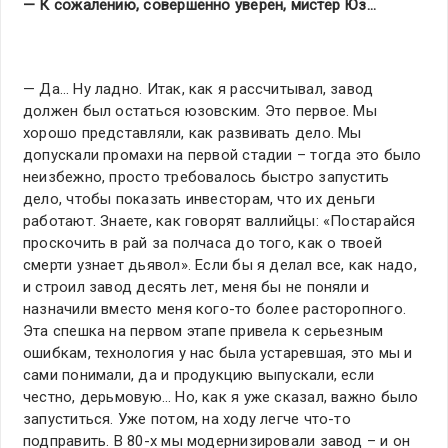
— К сожалению, совершенно уверен, мистер Юз…
— Да… Ну ладно. Итак, как я рассчитывал, завод
должен был остаться юзовским. Это первое. Мы
хорошо представляли, как развивать дело. Мы
допускали промахи на первой стадии – тогда это было
неизбежно, просто требовалось быстро запустить
дело, чтобы показать инвесторам, что их деньги
работают. Знаете, как говорят валлийцы: «Постарайся
проскочить в рай за полчаса до того, как о твоей
смерти узнает дьявол». Если бы я делал все, как надо,
и строил завод десять лет, меня бы не поняли и
назначили вместо меня кого-то более расторопного.
Эта спешка на первом этапе привела к серьезным
ошибкам, технология у нас была устаревшая, это мы и
сами понимали, да и продукцию выпускали, если
честно, дерьмовую… Но, как я уже сказал, важно было
запуститься. Уже потом, на ходу легче что-то
подправить. В 80-х мы модернизировали завод – и он