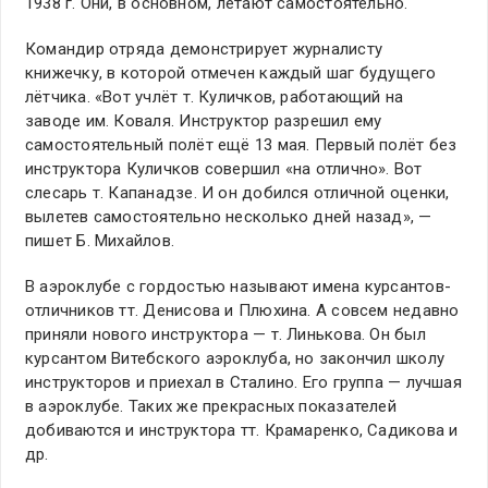
1938 г. Они, в основном, летают самостоятельно.
Командир отряда демонстрирует журналисту
книжечку, в которой отмечен каждый шаг будущего
лётчика. «Вот учлёт т. Куличков, работающий на
заводе им. Коваля. Инструктор разрешил ему
самостоятельный полёт ещё 13 мая. Первый полёт без
инструктора Куличков совершил «на отлично». Вот
слесарь т. Капанадзе. И он добился отличной оценки,
вылетев самостоятельно несколько дней назад», —
пишет Б. Михайлов.
В аэроклубе с гордостью называют имена курсантов-
отличников тт. Денисова и Плюхина. А совсем недавно
приняли нового инструктора — т. Линькова. Он был
курсантом Витебского аэроклуба, но закончил школу
инструкторов и приехал в Сталино. Его группа — лучшая
в аэроклубе. Таких же прекрасных показателей
добиваются и инструктора тт. Крамаренко, Садикова и
др.