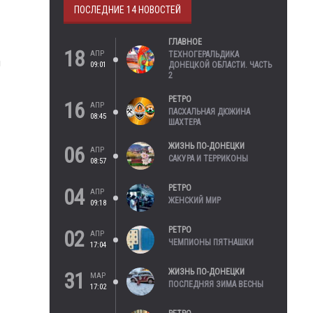
ПОСЛЕДНИЕ 14 НОВОСТЕЙ
ГЛАВНОЕ
18
АПР
ТЕХНОГЕРАЛЬДИКА
и
09:01
ДОНЕЦКОЙ ОБЛАСТИ. ЧАСТЬ
2
РЕТРО
16
АПР
ПАСХАЛЬНАЯ ДЮЖИНА
08:45
ШАХТЕРА
ЖИЗНЬ ПО-ДОНЕЦКИ
06
АПР
САКУРА И ТЕРРИКОНЫ
08:57
РЕТРО
04
АПР
ЖЕНСКИЙ МИР
09:18
РЕТРО
02
АПР
ЧЕМПИОНЫ ПЯТНАШКИ
17:04
ЖИЗНЬ ПО-ДОНЕЦКИ
31
МАР
ПОСЛЕДНЯЯ ЗИМА ВЕСНЫ
17:02