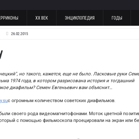
ЕРРИКОНЫ
ХХ ВЕК
ЭНЦИКЛОПЕДИЯ
ГОДЫ
26.02.2015
у
ецкий", но такого, кажется, еще не было. Ласковые руки Сем
ма 1974 года, в котором разрисована история и тогдашний
 такое диафильм? Семен Евгеньевич вам объяснит…
my.su
с огромным количеством советских диафильмов.
были своего рода видеомагнитофонами. Моток цветной позити
 который с помощью фильмоскопа проецировали на экран или б