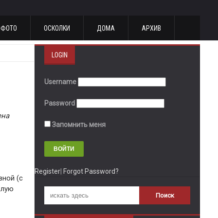
ФОТО
ОСКОЛКИ
ДОМА
АРХИВ
LOGIN
Username
Password
ена
Запомнить меня
Register
|
Forgot Password?
вной (с
елую