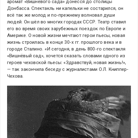
аромат «Вишнёвого сада» донёсся до столицы
Донбасса. Спектакль ни капельки не состарился, он
всё так же молод и по-прежнему волновал души
людей. Он шёл во многих городах СССР. Театр ставил
его во время своих зарубежных поездок по Европе и
Америке. О новой жизни мечтают герои пьесы, новая
жизнь строилась в конце 30-х гг. прошлого века и в
городе Сталино. «И сегодня, в день 800-го спектакля
«Вишнёвый сад», хочется сказать словами одного из
героев чеховской пьесы: «Здравствуй, новая жизнь!»,
— так закончила беседу с журналистами О.Л. Книппер-
Чехова.