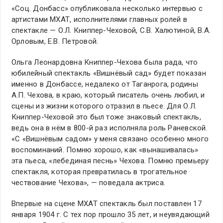
«Соц. Донбасс» опубликовала несколько интервью с
артистами МХАТ, исполнителями главных ролей в
спектакле — О.Л. Книппер-Чеховой, С.В. Халютиной, В.А.
Орловым, Е.В. Петровой.
Ольга Леонардовна Книппер-Чехова была рада, что
юбилейный спектакль «Вишнёвый сад» будет показан
именно в Донбассе, недалеко от Таганрога, родины
А.П. Чехова, в краю, который писатель очень любил, и
сцены из жизни которого отразил в пьесе. Для О.Л.
Книппер-Чеховой это был тоже знаковый спектакль,
ведь она в нём в 800-й раз исполняла роль Раневской.
«С «Вишнёвым садом» у меня связано особенно много
воспоминаний. Помню хорошо, как «вынашивалась»
эта пьеса, «лебединая песнь» Чехова. Помню премьеру
спектакля, которая превратилась в трогательное
чествование Чехова», — поведала актриса.
Впервые на сцене МХАТ спектакль был поставлен 17
января 1904 г. С тех пор прошло 35 лет, и неувядающий