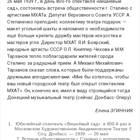
26 мая 1939 г., в день 800-го спектакля «Вишнёвый
сад», состоялась встреча общественности г. Сталино с
артистами МХАТа. Депутат Верховного Совета УССР А.
Степаненко преподнёс коллективу театра подарок —
макет угольной шахты и напомнил о необходимости
ещё больше крепить дружбу мастеров искусства и
мастеров угля. Директор МХАТ Я.И. Боярский,
народные артисты СССР О.Л. Книппер-Чехова и М.М.
Тарханов тепло поблагодарили жителей города
Сталино за радушный приём. А Михаил Михайлович
Тарханов сказал слова, которые были поддержаны
дружными аплодисментами: «Мне бы хотелось, чтобы
ваш новый городской театр был открыт спектаклем
МХАТ». Он, конечно же, имел в виду строящийся тогда
Донецкий музыкальный театр (сейчас Донбасс-Оперу).
Елена ЗГИННИК
Юбилейный спектакль «Вишнёвый сад»: в 800-й раз в
Московском Художественном Академическом Театре //
Соц. Донбасс. — 1939. — 26 мая
2. Встреча общественности г. Сталино с коллективом