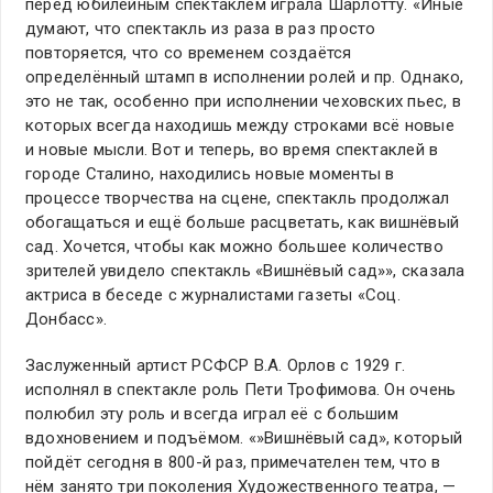
перед юбилейным спектаклем играла Шарлотту. «Иные
думают, что спектакль из раза в раз просто
повторяется, что со временем создаётся
определённый штамп в исполнении ролей и пр. Однако,
это не так, особенно при исполнении чеховских пьес, в
которых всегда находишь между строками всё новые
и новые мысли. Вот и теперь, во время спектаклей в
городе Сталино, находились новые моменты в
процессе творчества на сцене, спектакль продолжал
обогащаться и ещё больше расцветать, как вишнёвый
сад. Хочется, чтобы как можно большее количество
зрителей увидело спектакль «Вишнёвый сад»», сказала
актриса в беседе с журналистами газеты «Соц.
Донбасс».
Заслуженный артист РСФСР В.А. Орлов с 1929 г.
исполнял в спектакле роль Пети Трофимова. Он очень
полюбил эту роль и всегда играл её с большим
вдохновением и подъёмом. «»Вишнёвый сад», который
пойдёт сегодня в 800-й раз, примечателен тем, что в
нём занято три поколения Художественного театра, —