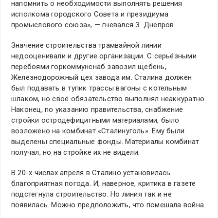
напомнить о необходимости выполнять решения
исполкома городского Совета и президиума
промыслового союза», — гневался З. Днепров.
Значение строительства трамвайной линии
недооценивали и другие организации. С серьёзными
перебоями горкоммунснаб завозил щебень,
Железнодорожный цех завода им. Сталина должен
был подавать в тупик трассы вагоны с котельным
шлаком, но своё обязательство выполнял неаккуратно.
Наконец, по указанию правительства, снабжение
стройки остродефицитными материалами, было
возложено на комбинат «Сталинуголь». Ему были
выделены специальные фонды. Материалы комбинат
получал, но на стройке их не видели.
В 20-х числах апреля в Сталино установилась
благоприятная погода. И, наверное, критика в газете
подстегнула строительство. Но линия так и не
появилась. Можно предположить, что помешала война.