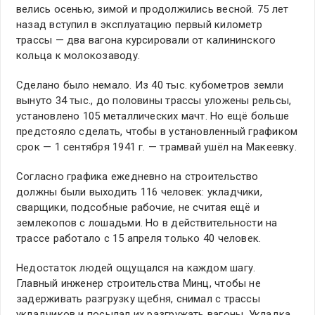
велись осенью, зимой и продолжились весной. 75 лет
назад вступил в эксплуатацию первый километр
трассы — два вагона курсировали от калининского
кольца к молокозаводу.
Сделано было немало. Из 40 тыс. кубометров земли
вынуто 34 тыс., до половины трассы уложены рельсы,
установлено 105 металлических мачт. Но ещё больше
предстояло сделать, чтобы в установленный графиком
срок — 1 сентября 1941 г. — трамвай ушёл на Макеевку.
Согласно графика ежедневно на строительство
должны были выходить 116 человек: укладчики,
сварщики, подсобные рабочие, не считая ещё и
землекопов с лошадьми. Но в действительности на
трассе работало с 15 апреля только 40 человек.
Недостаток людей ощущался на каждом шагу.
Главный инженер строительства Минц, чтобы не
задерживать разгрузку щебня, снимал с трассы
укладчиков и посылал их разгружать вагоны. Укладка