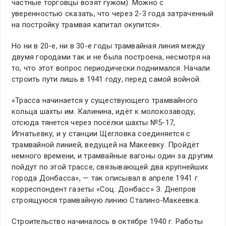
частные торговцы возят гужом). Можно с
уверенностью сказать, что через 2-3 года затраченный
на постройку трамвая капитал окупится».
Но ни в 20-е, ни в 30-е годы трамвайная линия между
двумя городами так и не была построена, несмотря на
то, что этот вопрос периодически поднимался. Начали
строить пути лишь в 1941 году, перед самой войной.
«Трасса начинается у существующего трамвайного
кольца шахты им. Калинина, идёт к молокозаводу,
отсюда тянется через посёлки шахты №5-17,
Игнатьевку, и у станции Щегловка соединяется с
трамвайной линией, ведущей на Макеевку. Пройдёт
немного времени, и трамвайные вагоны один за другим
пойдут по этой трассе, связывающей два крупнейших
города Донбасса», — так описывал в апреле 1941 г.
корреспондент газеты «Соц. Донбасс» З. Днепров
строящуюся трамвайную линию Сталино-Макеевка.
Строительство начиналось в октябре 1940 г. Работы