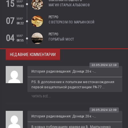
15
МАР
МАГИЯ СТАРЫХ АЛЬБОМОВ
19:03
РЕТРО
07
МАР
С ВЕТЕРКОМ ПО МАРЬИНСКОЙ
08:22
РЕТРО
04
МАР
ГОРБАТЫЙ МОСТ
08:55
НЕДАВНИЕ КОММЕНТАРИИ
22.05.2024 12:19
История радиовещания: Донецк 20-х -...
P.S. В дополнение к попыткам местонахождения 
первой вещательной радиостанции РА-77...
ЧИТАТЬ ВСЁ...
20.05.2024 12:09
История радиовещания: Донецк 20-х -...
В новых публикациях краеведа В. Мартыненко 