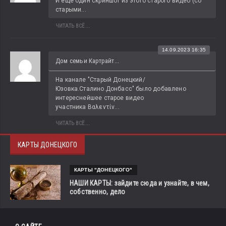
И еще один скриншот из этого старого видео (со 
старыми...
ЧИТАТЬ ВСЁ...
14.09.2023 16:35
Дом семьи Картрайт...
На канале "Старый Донецкий/
Юзовка.Сталино.Донбасс" было добавлено 
интереснейшее старое видео 
участника Βαλεντίν...
ЧИТАТЬ ВСЁ...
КАРТЫ ДОНЕЦКОГО
КАРТЫ "ДОНЕЦКОГО"
НАШИ КАРТЫ: зайдите сюда и узнайте, в чем,
собственно, дело