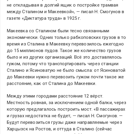
не откладывая в долгий ящик о постройке трамвая
между Сталином и Макеевкой», — писал Н. Смогунов в
газете «Диктатура труда» в 1925 г.
Макеевка со Сталином были тесно связанными
экономически. Одних только рабкоповских грузов в то
время из Сталина в Макеевку перевозилось ежегодно
до 15 миллионов пудов. Такое же количество грузов
было и из других организаций. Всё это доставлялось
гужом, потому что транспортировать через станции
Сталино и Ясиноватую не было смысла: от Ясиноватой
до Макеевки нужно перевозить гужом почти такое же
расстояние, как от Сталина до Макеевки.
Между этими городами расстояние 12 вёрст.
Местность ровная, за исключением одной балки, через
которую предлагалось построить мост. «В пассажирах
и грузах недостатка не будет, — писал Н. Смогунов. —
Будут перевозиться грузы даже направляемые через
Харцызск на Ростов, и оттуда в Сталино (сейчас