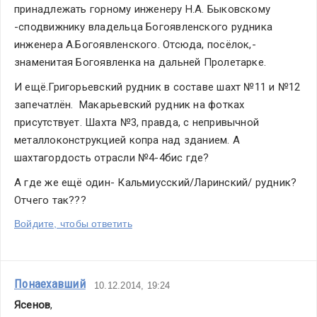
принадлежать горному инженеру Н.А. Быковскому 
-сподвижнику владельца Богоявленского рудника 
инженера А.Богоявленского. Отсюда, посёлок,- 
знаменитая Богоявленка на дальней Пролетарке. 
И ещё.Григорьевский рудник в составе шахт №11 и №12 
запечатлён.  Макарьевский рудник на фотках 
присутствует. Шахта №3, правда, с непривычной 
металлоконструкцией копра над зданием. А 
шахтагордость отрасли №4-4бис где?
А где же ещё один- Кальмиусский/Ларинский/ рудник? 
Отчего так???
Войдите, чтобы ответить
Понаехавший
10.12.2014, 19:24
Ясенов
,