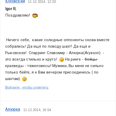
Юзовский
11.12.2014, 12:30
Igor R
,
Поздравляю!  
 Ничего себе,  какие солидные оппоненты снова вместе 
собрались! Да ещё по поводу шахт! Да ещё и 
Рыковских!  Спарринг Славомир - Алюрка(Aryason). - 
это всегда стильно и круто!  
 На ринге - 
бойцы 
краеведы - тяжеловесы! Мужики, Вы меня не сильно 
только бейте, я к Вам вечером присоединюсь ( по 
шахтам). 
Войдите, чтобы ответить
Алюрка
11.12.2014, 16:54