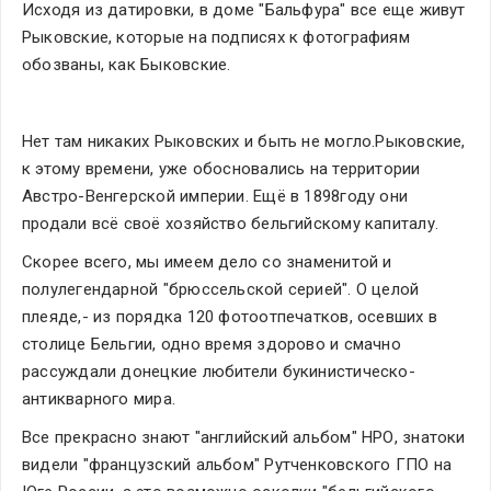
Исходя из датировки, в доме "Бальфура" все еще живут 
Рыковские, которые на подписях к фотографиям 
обозваны, как Быковские.
Нет там никаких Рыковских и быть не могло.Рыковские, 
к этому времени, уже обосновались на территории 
Австро-Венгерской империи. Ещё в 1898году они 
продали всё своё хозяйство бельгийскому капиталу.
Скорее всего, мы имеем дело со знаменитой и 
полулегендарной "брюссельской серией". О целой 
плеяде,- из порядка 120 фотоотпечатков, осевших в 
столице Бельгии, одно время здорово и смачно 
рассуждали донецкие любители букинистическо-
антикварного мира.
Все прекрасно знают "английский альбом" НРО, знатоки 
видели "французский альбом" Рутченковского ГПО на 