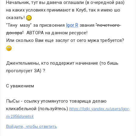
Начальник, тут вы давеча оглашали (в очередной раз) 
на каких условиях принимают в Клуб, так я имею шо 
сказать! 
"Тяну  мазу" за присвоения 
Igor R
звания 
"почетного 
донора"
  АВТОРА на данном ресурсе!
Или сколько Вам еще заслуг от сего мужа требуется? 
Джентельмены, кто поддержит начинание (то бишь 
проголусует ЗА) ?
С уважением 
ПыСы - ссылку упомянутого товарища делаю 
кликабельной (пользуйтесь) 
https://fotki.yandex.ru/users/igor-
riv1956donetsk
Войдите, чтобы ответить