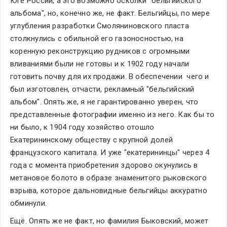
Юге России, а это возможно осколки "бельгийского 
альбома", но, конечно же, не факт. Бельгийцы, по мере 
углубления разработки Смоляниновского пласта 
столкнулись с обильной его газоносностью, на 
коренную реконструкцию рудников с огромными 
вливаниями были не готовы и к 1902 году начали 
готовить почву для их продажи. В обеспечении  чего и 
был изготовлен, отчасти, рекламный "бельгийский 
альбом". Опять же, я не гарантированно уверен, что 
представленные фотографии именно из него. Как бы то 
ни было, к 1904 году хозяйство отошло 
Екатерининскому обществу с крупной долей 
французского капитала. И уже "екатерининцы" через 4 
года с момента приобретения здорово окунулись в 
метановое болото в образе знаменитого рыковского 
взрыва, которое дальновидные бельгийцы аккуратно 
обминули.
Ещё. Опять же не факт, но фамилия Быковский, может 