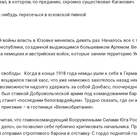
вал, в котором, по преданию, скромно существовал Каганович.
к-нибудь пересечься в юзовской пивной.
войны власть в Юзовке менялась девять раз. Началось все с т
республики, созданной выдающимся большевиком Артемом. Ве
а немецких и австрийских войск, которые заняли территорию У
о свободы. Когда в конце 1918 года немцы ушли к себе в Герм
 воцарился такой хаос, что уже немножко захотелось назад не
ея возможности надолго удержать за собой Донбасс, поочередн
од был ставкой Добровольческой армии под командованием ба
д станет «последним белогвардейцем». Трудно сказать, где он 
е приезжие – в гостинице «Великобритания».
. Считая, что главнокомандующий Вооруженными Силами Юга Ро
дело», он позволил себе публично критиковать начальника. Пр
и отправил строптивого барона в отставку. С гордо поднятой г