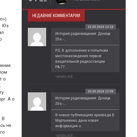
08:55
НЕДАВНИЕ КОММЕНТАРИИ
о»)
. Юз
22.05.2024 12:19
ал
История радиовещания: Донецк
о
20-х -...
P.S. В дополнение к попыткам 
местонахождения первой 
вещательной радиостанции 
ление.
РА-77...
глом
ЧИТАТЬ ВСЁ...
т о
,
20.05.2024 12:09
ту
История радиовещания: Донецк
рг. А о
20-х -...
В новых публикациях краеведа В. 
 В
Мартыненко дана новая 
сь не
информация о...
ого
ЧИТАТЬ ВСЁ...