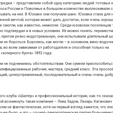
редки – представляли собой одну категорию людей: готовых н
олоса России и Поволжье в большом количестве выплескивали 
ывать на нее. В Юзовке они получали шанс. Юзовка стала для н
чной мечтой, которая может дать достаток, если очень хорош
е смогли, как известно, немногие. Среди юзовских поселенцев
ьно подтвердил и в новых условиях. Их можно понять: перемест
 притом резко индустриальную, они испытывали длительный шо
им не бороться. Боролись, как могли – в основном, вино-водоч
, во всем зависимая от работодателя и способная только на
«холерного бунта» 1892 года.
ни не подчинились обстоятельствам. Они сумели приспособитьс
валифицированные рабочие, мастера, средний класс. Эта просло
щий, целеустремленный, последовательный и очень-очень доб
го клуба «Шахтер» и профессиональный историк, как-то сказал
й возникнуть такая компания – Лева Задов, Лазарь Каганович
сем не фантастическая, хотя на первый взгляд кажется, что эти
бщее было, и это – социал-демократическая партия большевико