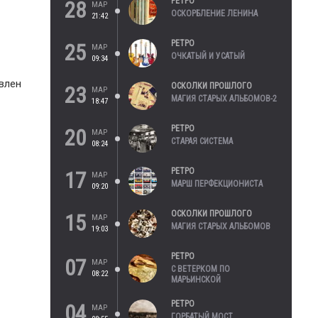
РЕТРО
28
МАР
ОСКОРБЛЕНИЕ ЛЕНИНА
21:42
РЕТРО
25
МАР
ОЧКАТЫЙ И УСАТЫЙ
09:34
влен
ОСКОЛКИ ПРОШЛОГО
23
МАР
МАГИЯ СТАРЫХ АЛЬБОМОВ-2
18:47
РЕТРО
20
МАР
СТАРАЯ СИСТЕМА
08:24
РЕТРО
17
МАР
МАРШ ПЕРФЕКЦИОНИСТА
09:20
ОСКОЛКИ ПРОШЛОГО
15
МАР
МАГИЯ СТАРЫХ АЛЬБОМОВ
19:03
РЕТРО
07
МАР
С ВЕТЕРКОМ ПО
08:22
МАРЬИНСКОЙ
РЕТРО
04
МАР
ГОРБАТЫЙ МОСТ