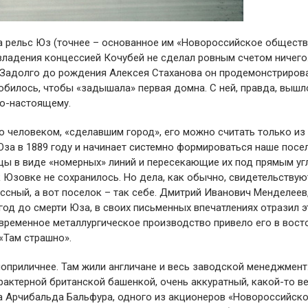
а рельс Юз (точнее – основанное им «Новороссийское обществ
 владения концессией Кочубей не сделал ровным счетом ничего
. Задолго до рождения Алексея Стаханова он продемонстриров
обилось, чтобы «задышала» первая домна. С ней, правда, вышл
по-настоящему.
о человеком, «сделавшим город», его можно считать только из
Юза в 1889 году и начинает системно формироваться наше посе
ицы в виде «номерных» линий и пересекающие их под прямым у
 Юзовке не сохранилось. Но дела, как обычно, свидетельствую
ассный, а вот поселок – так себе. Дмитрий Иванович Менделеев
год до смерти Юза, в своих письменных впечатлениях отразил э
временное металлургическое производство привело его в восто
«Там страшно».
оприличнее. Там жили англичане и весь заводской менеджмент.
актерной британской башенкой, очень аккуратный, какой-то ве
ра Арчибальда Бальфура, одного из акционеров «Новороссийск