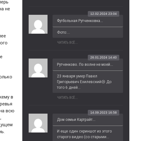
перь
на не
12.02.2024 23:04
Футбольная Рутченковка...
Фото:...
лее
кого
ЧИТАТЬ ВСЁ...
не
26.01.2024 14:40
Рутченково. По волне не моей...
23 января умер Павел 
только
Григорьевич Ехилевский😢 До 
того 6 дней...
жему в
ЧИТАТЬ ВСЁ...
еревья
 на всю
14.09.2023 16:58
,
Дом семьи Картрайт...
удущем
ь.
И еще один скриншот из этого 
старого видео (со старыми...