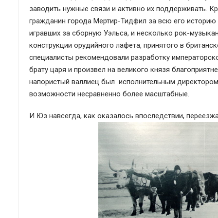
заводить нужные связи и активно их поддерживать. 
гражданин города Мертир-Тидфил за всю его историю (
игравших за сборную Уэльса, и несколько рок-музыка
конструкции орудийного лафета, принятого в британск
специалисты рекомендовали разработку императорско
брату царя и произвел на великого князя благоприятн
напористый валлиец был исполнительным директором 
возможности несравненно более масштабные.
И Юз навсегда, как оказалось впоследствии, переезжа