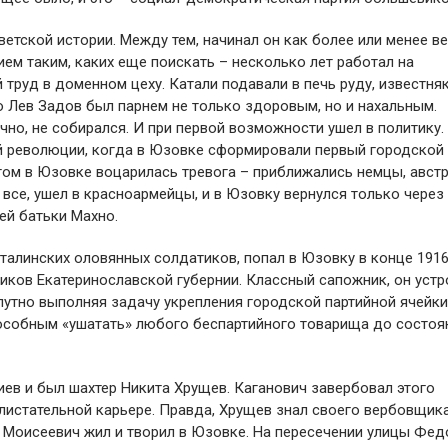
ветской истории. Между тем, начинал он как более или менее в
ем таким, каких еще поискать – несколько лет работал на
труд в доменном цеху. Катали подавали в печь руду, известняк
о Лев Задов был парнем не только здоровым, но и нахальным.
чно, не собирался. И при первой возможности ушел в политику.
 революции, когда в Юзовке сформировали первый городской 
отом в Юзовке воцарилась тревога – приближались немцы, авст
 все, ушел в красноармейцы, и в Юзовку вернулся только через
ей батьки Махно.
талинских оловянных солдатиков, попал в Юзовку в конце 1916
иков Екатеринославской губернии. Классный сапожник, он устр
утно выполняя задачу укрепления городской партийной ячейки
особным «ушатать» любого беспартийного товарища до состоя
ев и был шахтер Никита Хрущев. Каганович завербовал этого
листательной карьере. Правда, Хрущев знал своего вербовщик
Моисеевич жил и творил в Юзовке. На пересечении улицы Фед