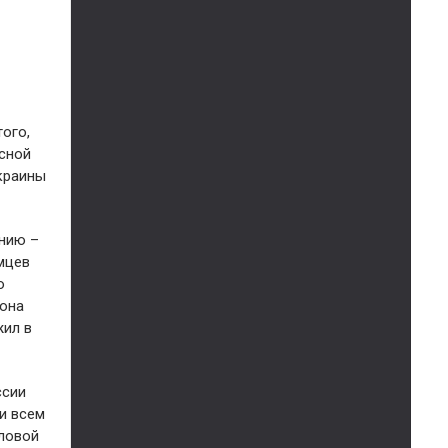
ого,
сной
краины
анию –
мцев
о
рона
жил в
ссии
и всем
оловой