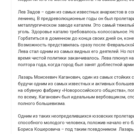
Лев Задов – один из самых известных анархистов в со
ленинец. В предреволюционные годы он был пролетари
металлургическом заводе каталем. Это самый тяжелый 
уголь. Здоровье каталю требовалось колоссальное. Н
Горбатиться в доменном до конца своих дней он, коне
Возможность представилась сразу после Февральской
Лева стал одним из самых видных его деятелей. Но п
время чистой политики заканчивалось. Лева плюнул на
полтора года, когда город был занят доблестной арми
Лазарь Моисеевич Каганович, один из самых стойких с
будучи одним из самых известных и активных большев
на обувную фабрику «Новороссийского общества», поп
по всему, Каганович был идеальным вербовщиком, сп
полного большевизма.
Одним из таких неопределившихся юзовских пролетари
способного молодого человека, положив начало его б
Бориса Кошеровича – под таким псевдонимом Лазарь 