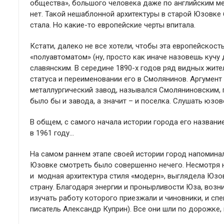
общества», большого человека даже по английским мер
нет. Такой нешаблонной архитектуры в старой Юзовке
стала. Но какие-то европейские черты впитала.
Кстати, далеко не все хотели, чтобы эта европейскос
«полуавтоматом» (ну, просто как иначе назовешь кучу 
славянским. В середине 1890-х годов ряд видных жит
статуса и переименовании его в Смолянинов. Аргумент 
металлургический завод, назывался Смоляниновским, 
было бы и завода, а значит – и поселка. Слушать юзовс
В общем, с самого начала истории города его назван
в 1961 году…
На самом раннем этапе своей истории город напомина
Юзовке смотреть было совершенно нечего. Несмотря на
и модная архитектура стиля «модерн», выглядела Юзов
страну. Благодаря энергии и пронырливости Юза, возн
изучать работу которого приезжали и чиновники, и сп
писатель Александр Куприн). Все они шли по дорожке,