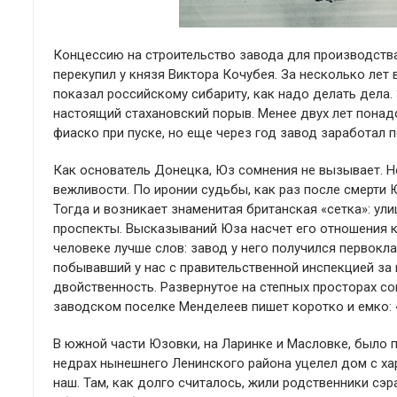
Концессию на строительство завода для производств
перекупил у князя Виктора Кочубея. За несколько лет
показал российскому сибариту, как надо делать дела
настоящий стахановский порыв. Менее двух лет понад
фиаско при пуске, но еще через год завод заработал 
Как основатель Донецка, Юз сомнения не вызывает. Н
вежливости. По иронии судьбы, как раз после смерти 
Тогда и возникает знаменитая британская «сетка»: ул
проспекты. Высказываний Юза насчет его отношения к
человеке лучше слов: завод у него получился первокл
побывавший у нас с правительственной инспекцией за 
двойственность. Развернутое на степных просторах со
заводском поселке Менделеев пишет коротко и емко: 
В южной части Юзовки, на Ларинке и Масловке, было п
недрах нынешнего Ленинского района уцелел дом с хар
наш. Там, как долго считалось, жили родственники сэ