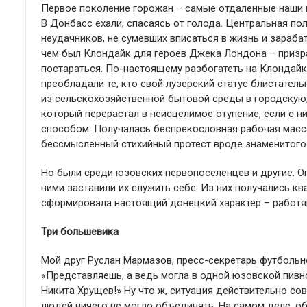
Первое поколение горожан – самые отдаленные наши п
В Донбасс ехали, спасаясь от голода. Центральная п
неудачников, не сумевших вписаться в жизнь и зарабат
чем был Клондайк для героев Джека Лондона – призра
постараться. По-настоящему разбогатеть на Клондайк
преобладали те, кто свой лузерский статус блистател
из сельскохозяйственной бытовой среды в городскую,
который перерастал в неисцелимое отупение, если с н
способом. Получалась беспрекословная рабочая масса
бессмысленный стихийный протест вроде знаменитого 
Но были среди юзовских первопоселенцев и другие. О
ними заставили их служить себе. Из них получались к
сформировала настоящий донецкий характер – работя
Три большевика
Мой друг Руслан Мармазов, пресс-секретарь футбольно
«Представляешь, а ведь могла в одной юзовской пивно
Никита Хрущев!» Ну что ж, ситуация действительно сов
людей ничего не могло объединять. На самом деле, о