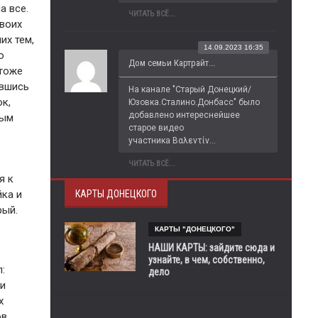
а все.
ЧИТАТЬ ВСЁ...
своих
их тем,
14.09.2023 16:35
о
Дом семьи Картрайт...
 тоже
ившись
На канале "Старый Донецкий/
к,
Юзовка.Сталино.Донбасс" было 
добавлено интереснейшее 
ным
старое видео 
участника Βαλεντίν...
ЧИТАТЬ ВСЁ...
я к
КАРТЫ ДОНЕЦКОГО
йка и
рый.
КАРТЫ "ДОНЕЦКОГО"
НАШИ КАРТЫ: зайдите сюда и
узнайте, в чем, собственно,
:
дело
 и
х
в.