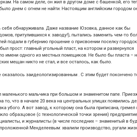
кам. На самом деле, он жил в другом доме с башенкой, его те
 было днем с огнем не найти. Настоящим английским городом о
ть себя обнаруживала. Даже название Юзовка, данное как бы
домов, притулившихся к заводу!), пытались заменить чем-то бо
елей подали в губернию прошение о присвоении поселку городс
был прост: главный угольный пласт, на котором и развернулся
по имени одного из местных помещиков. Не было бы пласта – 
ких мещан никто не стал, и все осталось, как было.
ие оказалось заидеологизированным . С этим будет покончено 
л маленького мальчика при большом и знаменитом папе. Приез
 то, что в начале 20 века на центральных улицах появились д
ка убого. А вот завод, к которому она была приписана, гремел
икло образцовое (с технологической точки зрения) предприятие
ециалисты, и журналисты (в числе последних – знаменитый в б
 проложенной Менделеевым: хвалили производство, ругали жизн