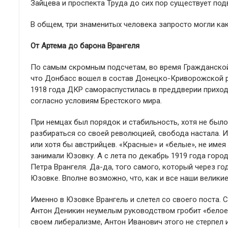
Зайцева и проспекта Труда до сих пор существует под
В общем, три знаменитых человека запросто могли ка
От Артема до барона Врангеля
По самым скромным подсчетам, во время Гражданской 
что Донбасс вошел в состав Донецко-Криворожской 
1918 года ДКР самораспустилась в преддверии приход
согласно условиям Брестского мира.
При немцах был порядок и стабильность, хотя не был
разбираться со своей революцией, свобода настала. И
или хотя бы австрийцев. «Красные» и «белые», не им
занимали Юзовку. А с лета по декабрь 1919 года гор
Петра Врангеля. Да-да, того самого, который через го
Юзовке. Вполне возможно, что, как и все наши велики
Именно в Юзовке Врангель и слетел со своего поста
Антон Деникин неумелым руководством гробит «белое 
своем либерализме, Антон Иванович этого не стерпел 