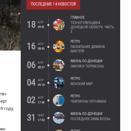
ПОСЛЕДНИЕ 14 НОВОСТЕЙ
ГЛАВНОЕ
18
АПР
ТЕХНОГЕРАЛЬДИКА
09:01
ДОНЕЦКОЙ ОБЛАСТИ. ЧАСТЬ
2
РЕТРО
16
АПР
ПАСХАЛЬНАЯ ДЮЖИНА
08:45
ШАХТЕРА
ЖИЗНЬ ПО-ДОНЕЦКИ
06
АПР
САКУРА И ТЕРРИКОНЫ
08:57
РЕТРО
04
АПР
ЖЕНСКИЙ МИР
09:18
тв»
РЕТРО
02
АПР
берт
ЧЕМПИОНЫ ПЯТНАШКИ
17:04
9 году,
ЖИЗНЬ ПО-ДОНЕЦКИ
31
МАР
ПОСЛЕДНЯЯ ЗИМА ВЕСНЫ
17:02
нию