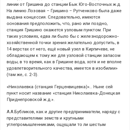
линии от Гришина до станции Бык Юго-Восточных ж.д.
На линию Лозовая – Гришино – Рутченково была даже
выдана концессия. Следовательно, имеются
основания предположить, что, рано или поздно,
станция Гришино окажется узловым пунктом. При
таких условиях, едва ли было бы с железнодорожно-
хозяйственной точки зрения желательно допустить, в
14 верстах от него, ещё новый узел в Кирпичеве, не
обладающем к тому же для узловой станции запасом
воды, в то время, как в Гришине вода, хотя и не вполне
удовлетворительного качества, имеется в изобилии»
(там же, с. 2-3).
«Николаевка (станция Герценвицевка)»… Ныне сей
пункт носит название «станция Николаевка-Донецкая
Приднепровской ж.д.».
А.А.Бубликов, как и другие предприниматели, наряду с
представителями земств и крупными
углепромышленниками, ощущали то ли шестым