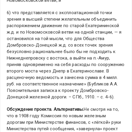
Новомосковской ветви, и
6) что представляется с эксплоатационной точки
зрения в высшей степени желательным объединить
распоряжением движение по старой Екатерининской
ж.д. и по Новомосковсой ветви на одной станции, — я
остановился на той мысли, что для Общества
Домбровско-Донецкой ж.д. со всех точек зрения
безусловно рациональнее было бы не подходить к
Нижнеднепровску с востока, а выйти на п.-Амур,
приняв одновременно на себя расходы по сооружению
второго моста через Днепр в Екатеринославе. В
расценочную ведомость и занесена сумма в 4 милл.
руб. на соответственное назначение» (Бубликов А.А.
Пояснительная записка к проекту Домбровско-
Донецкой железной дороги. – СПб., 1910. – с. 4-6).
Обсуждение проекта. Альтернативы.
Не смотря на то,
что в 1908 году Комиссия по новым железным
дорогам при Министерстве финансов, с «лёгкой» руки
Министерства путей сообщения, «завернула» проект