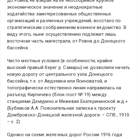
до Ровна, не взирая на её неоспоримое крупное
экономическое значение и неоднократные
ходатайства заинтересованных общественных
организаций и различных учреждений, восстало по
стратегическим соображениям военное ведомство. В
виду этого, ныне осуществлению подлежит лишь
восточная часть магистрали, от Ровна до Донецкого
бассейна.
Чисто местные условия (в особенности, крайне
высокий правый берег р. Самары) не дозволили начать
новую дорогу от центрального узла Донецкого
бассейна, т.е. от Авдеевки или Ясиноватой, и
топографически естественно линия направилась на
разъезд Кирпичево (блок-пост № 19) между
станциями Демурино и Межевая Екатерининской ж.д.»
(Бубликов А.А. Пояснительная записка к проекту
Домбровско-Донецкой железной дороги. – СПб., 1910.
– с. 2).
Однако на схеме железных дорог России 1916 года