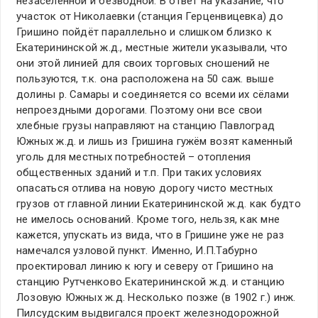
незаселённой и безводной. В ответ на указание, что
участок от Николаевки (станция Герценвицевка) до
Гришино пойдёт параллельно и слишком близко к
Екатерининской ж.д., местные жители указывали, что
они этой линией для своих торговых сношений не
пользуются, т.к. она расположена на 50 саж. выше
долины р. Самары и соединяется со всеми их сёлами
непроездными дорогами. Поэтому они все свои
хлебные грузы направляют на станцию Павлоград
Южных ж.д. и лишь из Гришина гужём возят каменный
уголь для местных потребностей – отопления
общественных зданий и т.п. При таких условиях
опасаться отлива на новую дорогу чисто местных
грузов от главной линии Екатерининской ж.д. как будто
не имелось оснований. Кроме того, нельзя, как мне
кажется, упускать из вида, что в Гришине уже не раз
намечался узловой пункт. Именно, И.П.Табурно
проектировал линию к югу и северу от Гришино на
станцию Рутченково Екатерининской ж.д. и станцию
Лозовую Южных ж.д. Несколько позже (в 1902 г.) инж.
Пилсудским выдвигался проект железнодорожной