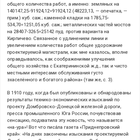
общего количества работ, а именно: земляных на
140147,25-91924,12=91924,12 (48223,13, — опечатка, —
прим.) куб. саж.; каменной кладки на 1785,75-
534,70=1251,05 куб. саж.; металлических частей мостов
на 28407-3265=25142 пуд. против варианта на
Кирпичево. Связанное с удлинением линии и
увеличением количества работ общее удорожание
проектируемой магистрали, как мне казалось, вполне
оправдывалось, как соображениями улучшения
общего хозяйства с Екатерининской ж.д., так и чисто
местными интересами обслуживания густо
зхаселённого и богатого района» (там же, с. 3).
В 1910 году, когда был опубликованы и обнародованы
результаты технико-экономических изысканий по
проекту Домбровско-Донецкой железной дороги,
пресса промышленного Юга России, почувствовав
сенсацию, подхватила эту новость, что называется
«на-ура»! Вот что писáла газета «Приднепровский
край»: «На днях закончены изыскания проектируемой