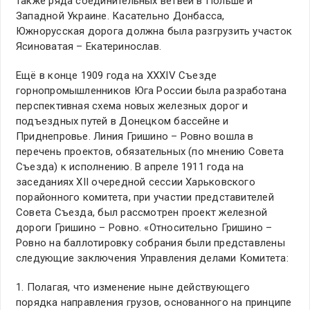
также ряда соединительных ветвей в Польше и
Западной Украине. Касательно Донбасса,
Южнорусская дорога должна была разгрузить участок
Ясиноватая – Екатеринослав.
Ещё в конце 1909 года на XXXIV Съезде
горнопромышленников Юга России была разработана
перспективная схема новых железных дорог и
подъездных путей в Донецком бассейне и
Приднепровье. Линия Гришино – Ровно вошла в
перечень проектов, обязательных (по мнению Совета
Съезда) к исполнению. В апреле 1911 года на
заседаниях XII очередной сессии Харьковского
порайонного комитета, при участии представителей
Совета Съезда, был рассмотрен проект железной
дороги Гришино – Ровно. «Относительно Гришино –
Ровно на баллотировку собрания были представлены
следующие заключения Управления делами Комитета:
1. Полагая, что изменение ныне действующего
порядка направления грузов, основанного на принципе