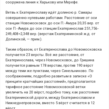
сооружена линия к Харькову или Мерефе.
Ветвь к Екатеринославу идёт долиною р. Самары
совершенно нулевыми работами. Расстояние от оси
станции Новомосковск до оси П.-Амура 20,35 вер. от
оси П.-Амура до оси станции Екатеринослав 251,756-
249,408=2,348 вер. (верстаж Екатерининской ж.д. от
Долинской, — прим.).
Таким образом, от Екатеринослава до Новомосковска
получается 23 версты. Всё же расстояние, от
Екатеринослава, через Новомосковск, до Гришина
получается равным 178 верстам, против 190 вёрст
между теми же пунктами, через Синельниково. По
соображениям, подробно развитым в записке «О
принципе кратчайших расстояний», предполагается
тарифное расстояние Новомосковской ветки
увеличить на 20 вёрст, подобно тому, как расстояние
Екатерининской дороги, между Екатеринославом и
Нижнеднепровском, вместо 5 вёрст считается в 12
вёрст.