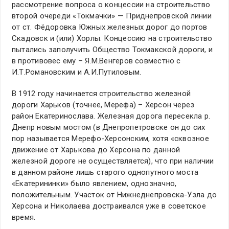
рассмотрение вопроса о концессии на строительство
второй очереди «Токмачки» — Приднепровской линии
от ст. Фёдоровка Южных железных дорог до портов
Скадовск и (или) Хорлы. Концессию на строительство
пытались заполучить Общество Токмакской дороги, и
в противовес ему – Я.М.Венгеров совместно с
И.Т.Романовским и А.И.Путиловым.
В 1912 году начинается строительство железной
дороги Харьков (точнее, Мерефа) – Херсон через
район Екатеринослава. Железная дорога пересекла р.
Днепр новым мостом (в Днепропетровске он до сих
пор называется Мерефо-Херсонским, хотя «сквозное
движение от Харькова до Херсона по данной
железной дороге не осуществляется), что при наличии
в данном районе лишь старого однопутного моста
«Екатерининки» было явлением, однозначно,
положительным. Участок от Нижнеднепровска-Узла до
Херсона и Николаева достраивался уже в советское
время.