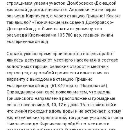
строящимся указан участок Домбровско-Донецкой
железной дороги, начиная от Авдеевки. Но не через
разъезд Кирпичево, а через станцию Гришино! Как же
так вышло? «Технические изыскания Домбровско-
Донецкой ж.д. и были начаты от упомянутого
разъезда Кирпичева на 105,780 вер. главной линии
Екатерининской ж.д.
Однако уже во время производства полевых работ
явилась депутация от местного населения, в составе
волостных старшин, сельских старост и местных
торговцев, с просьбой произвести изыскания по
варианту с выходом на станцию Гришино
Екатерининской ж.д. (61,840 вер. от Ясиноватой).
Оправдывали они своё пожелание тем, что вдоль
Гришинского направления расположены громадные
сёла с населением 8, 10, 12 и даже 15 тыс. жителей и
что линия проходит вдоль воды и не встречает, к тому
же, технических препятствий, тогда как участок от села
Николаевки до Кирпичева пройдёт по местности