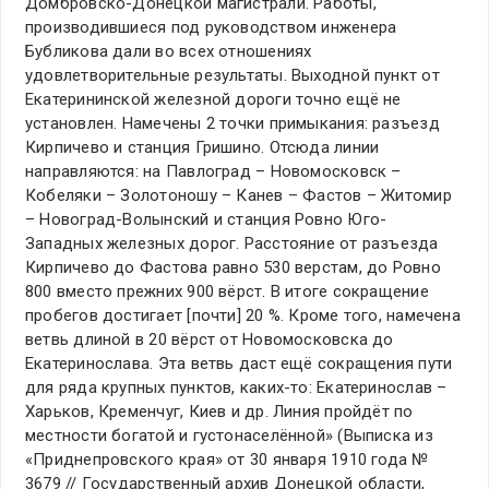
Домбровско-Донецкой магистрали. Работы,
производившиеся под руководством инженера
Бубликова дали во всех отношениях
удовлетворительные результаты. Выходной пункт от
Екатерининской железной дороги точно ещё не
установлен. Намечены 2 точки примыкания: разъезд
Кирпичево и станция Гришино. Отсюда линии
направляются: на Павлоград – Новомосковск –
Кобеляки – Золотоношу – Канев – Фастов – Житомир
– Новоград-Волынский и станция Ровно Юго-
Западных железных дорог. Расстояние от разъезда
Кирпичево до Фастова равно 530 верстам, до Ровно
800 вместо прежних 900 вёрст. В итоге сокращение
пробегов достигает [почти] 20 %. Кроме того, намечена
ветвь длиной в 20 вёрст от Новомосковска до
Екатеринослава. Эта ветвь даст ещё сокращения пути
для ряда крупных пунктов, каких-то: Екатеринослав –
Харьков, Кременчуг, Киев и др. Линия пройдёт по
местности богатой и густонаселённой» (Выписка из
«Приднепровского края» от 30 января 1910 года №
3679 // Государственный архив Донецкой области,