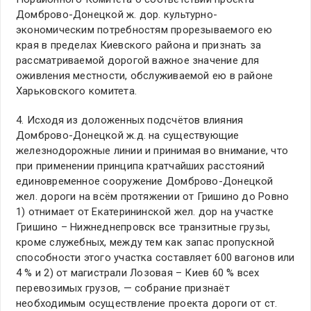
Домброво-Донецкой ж. дор. культурно-
экономическим потребностям прорезываемого ею
края в пределах Киевского района и признать за
рассматриваемой дорогой важное значение для
оживления местности, обслуживаемой ею в районе
Харьковского комитета.
4. Исходя из доложенных подсчётов влияния
Домброво-Донецкой ж.д. на существующие
железнодорожные линии и принимая во внимание, что
при применении принципа кратчайших расстояний
единовременное сооружение Домброво-Донецкой
жел. дороги на всём протяжении от Гришино до Ровно
1) отнимает от Екатерининской жел. дор на участке
Гришино – Нижнеднепровск все транзитные грузы,
кроме служебных, между тем как запас пропускной
способности этого участка составляет 600 вагонов или
4 % и 2) от магистрали Лозовая – Киев 60 % всех
перевозимых грузов, — собрание признаёт
необходимым осуществление проекта дороги от ст.