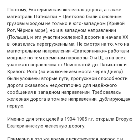
Поэтому, Екатериниская железная дорога, а также
магистраль Пятихатки – Цветково были основным
грузовым ходом не только в юго-западном (Кривой
Рог, Чёрное море), но и в западном направлении
(Польша), и эти участки железной дороги в начале ХХ
в. оказались перегруженными. Не смотря на то, что на
магистральном направлении «Екатерининки» работали
мощные по тем временам паровозы О и Щ, а на всех
участках направления от Ясиноватой до Пятихаток и
Кривого Рога (за исключением моста через Днепр)
были уложены вторые пути, пропускной способности
дороги оказалось недостаточно для надёжного
сообщения в западном направлении. Требовалась
железная дорога в том же направлении, дублирующая
первую.
Именно для этих целей в 1904-1905 г.г. открыли Вторую
Екатерининскую железную дорогу.
Примерно в это же время дискутируется вопрос т.н.