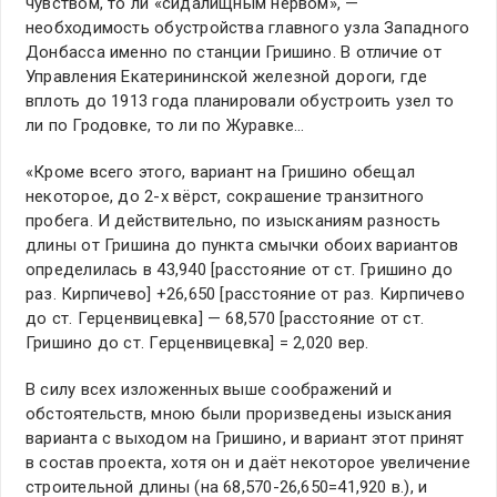
чувством, то ли «сидалищным нервом», —
необходимость обустройства главного узла Западного
Донбасса именно по станции Гришино. В отличие от
Управления Екатерининской железной дороги, где
вплоть до 1913 года планировали обустроить узел то
ли по Гродовке, то ли по Журавке…
«Кроме всего этого, вариант на Гришино обещал
некоторое, до 2-х вёрст, сокрашение транзитного
пробега. И действительно, по изысканиям разность
длины от Гришина до пункта смычки обоих вариантов
определилась в 43,940 [расстояние от ст. Гришино до
раз. Кирпичево] +26,650 [расстояние от раз. Кирпичево
до ст. Герценвицевка] — 68,570 [расстояние от ст.
Гришино до ст. Герценвицевка] = 2,020 вер.
В силу всех изложенных выше соображений и
обстоятельств, мною были проризведены изыскания
варианта с выходом на Гришино, и вариант этот принят
в состав проекта, хотя он и даёт некоторое увеличение
строительной длины (на 68,570-26,650=41,920 в.), и