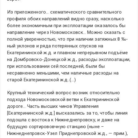
Из приложенного… схематического сравнительного
профиля обоих направлений видно сразу, насколько
более экономичным при эксплоатации оказалось бы
направление через Новомосковск… Можно сказать с
полной уверенностью, что при наличии затяжных 8 ‰-
ный уклонов и ряда потерянных спусков на
Екатерининской ж.д. и плавном непрерывном подъёме
на Домбровско-Донецкой ж.д., расходы эксплоатации,
при использовании сей последней, были бы
несравненно меньшими, чем наличные расходы на
старой Екатерининской ж.д..(…)
Крупный технический вопрос возник относительно
подхода Новомосковской ветви к Екатерининской
дороге… Часть высших чинов Управления
[Екатерининской ж.д.] высказались за то, чтобы линия
подошла с востока к Нижнеднепровску, и даже на
будущую сортирововчную станцию (ныне –
Нижнеднепровск-Узел Приднепровской ж.д., — прим.),