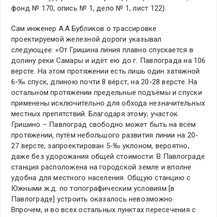
фонд № 170, опись № 1, дело № 1, лист 122).
Сам инженер А.А.Бубликов о трассировке
проектируемой железной дороги указывал
следующее: «От Гришина линия плавно спускается в
долину реки Самары и идёт ею до г. Павлограда на 106
версте. На этом протяжении есть лишь один затяжной
6-‰ спуск, длиною почти 8 вёрст, на 20-28 версте. На
остальном протяжении предельные подъёмы и спуски
применены исключительно для обхода незначительных
местных препятствий. Благодаря этому, участок
Гришино – Павлоград свободно может быть на всём
протяжении, путём небольшого развития линии на 20-
27 версте, запроектирован 5-‰ уклоном, вероятно,
даже без удорожания общей стоимости. В Павлограде
станция расположена на городской земле и вполне
удобна для местного населения. Общую станцию с
Южными ж.д. по топографическим условиям [в
Павлограде] устроить оказалось невозможно.
Впрочем, и во всех остальных пунктах пересечения с