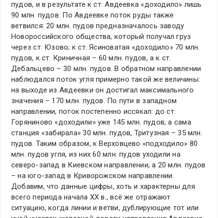
пудов, и в результате к ст. Авдеевка «доходило» лишь
90 млн. пудов. По Авдеевке поток руды также
ветвился: 20 млн. пудов предназначалось заводу
Новороссийского общества, который получал груз
через ст. Юзово; к ст. Ясиноватая «доходило» 70 млн.
пудов, к ст. Криничная – 60 млн. пудов, а к ст.
Дебальцево – 30 млн. пудов. В обратном направлении
наблюдался поток угля примерно такой же величины:
на выходе из Авдеевки он достигал максимального
значения – 170 млн. пудов. По пути в западном
направлении, поток постепенно иссякал: до ст.
Горяниново «доходили» уже 145 млн. пудов, а сама
станция «забирала» 30 млн. пудов, Тритузная – 35 млн.
пудов. Таким образом, к Верховцево «подходило» 80
млн. пудов угля, из них 60 млн. пудов уходили на
северо-запад в Киевском направлении, а 20 млн. пудов
– на юго-запад в Криворожском направлении.
Добавим, что данные цифры, хоть и характерны для
всего периода начала ХХ в., всё же отражают
ситуацию, когда линии и ветви, дублирующие тот или