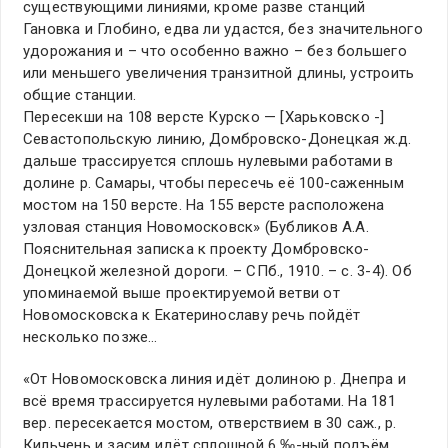
существующими линиями, кроме разве станций
Гановка и Глобино, едва ли удастся, без значительного
удорожания и – что особенно важно – без большего
или меньшего увеличения транзитной длины, устроить
общие станции.
Пересекши на 108 версте Курско — [Харьковско -]
Севастопольскую линию, Домбровско-Донецкая ж.д.
дальше трассируется сплошь нулевыми работами в
долине р. Самары, чтобы пересечь её 100-саженным
мостом на 150 версте. На 155 версте расположена
узловая станция Новомосковск» (Бубликов А.А.
Пояснительная записка к проекту Домбровско-
Донецкой железной дороги. – СПб., 1910. – с. 3-4). Об
упоминаемой выше проектируемой ветви от
Новомосковска к Екатеринославу речь пойдёт
несколько позже…
«От Новомосковска линия идёт долиною р. Днепра и
всё время трассируется нулевыми работами. На 181
вер. пересекается мостом, отверствием в 30 саж., р.
Кильчень и засим идёт сплошной 6 ‰-ный подъём