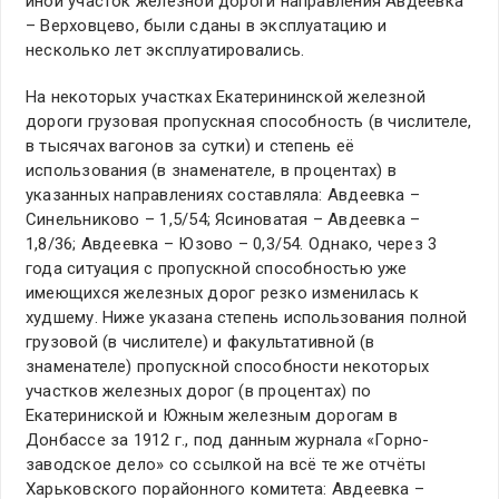
иной участок железной дороги направления Авдеевка
– Верховцево, были сданы в эксплуатацию и
несколько лет эксплуатировались.
На некоторых участках Екатерининской железной
дороги грузовая пропускная способность (в числителе,
в тысячах вагонов за сутки) и степень её
использования (в знаменателе, в процентах) в
указанных направлениях составляла: Авдеевка –
Синельниково – 1,5/54; Ясиноватая – Авдеевка –
1,8/36; Авдеевка – Юзово – 0,3/54. Однако, через 3
года ситуация с пропускной способностью уже
имеющихся железных дорог резко изменилась к
худшему. Ниже указана степень использования полной
грузовой (в числителе) и факультативной (в
знаменателе) пропускной способности некоторых
участков железных дорог (в процентах) по
Екатериниской и Южным железным дорогам в
Донбассе за 1912 г., под данным журнала «Горно-
заводское дело» со ссылкой на всё те же отчёты
Харьковского порайонного комитета: Авдеевка –