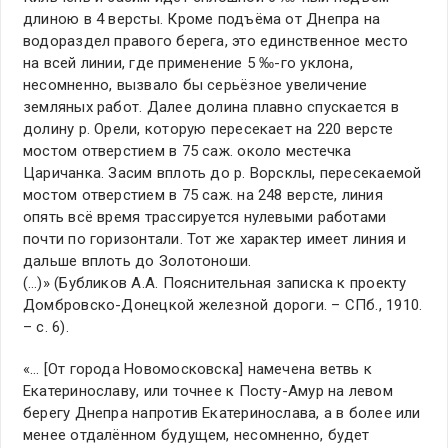
длиною в 4 версты. Кроме подъёма от Днепра на
водораздел правого берега, это единственное место
на всей линии, где применение 5 ‰-го уклона,
несомненно, вызвало бы серьёзное увеличение
земляных работ. Далее долина плавно спускается в
долину р. Орели, которую пересекает на 220 версте
мостом отверстием в 75 саж. около местечка
Царичанка. Засим вплоть до р. Ворсклы, пересекаемой
мостом отверстием в 75 саж. на 248 версте, линия
опять всё время трассируется нулевыми работами
почти по горизонтали. Тот же характер имеет линия и
дальше вплоть до Золотоноши.
(…)» (Бубликов А.А. Пояснительная записка к проекту
Домбровско-Донецкой железной дороги. – СПб., 1910.
– с. 6).
«… [От города Новомосковска] намечена ветвь к
Екатеринославу, или точнее к Посту-Амур на левом
берегу Днепра напротив Екатеринослава, а в более или
менее отдалённом будущем, несомненно, будет