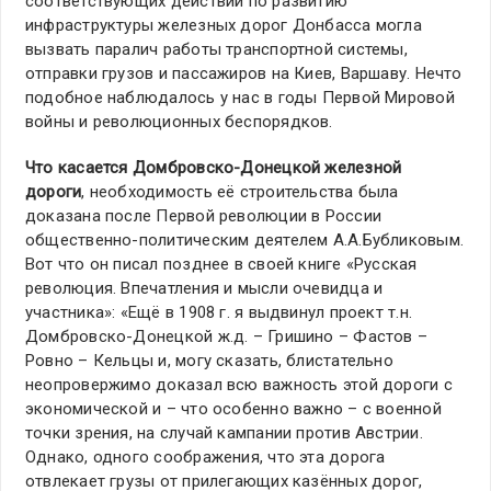
соответствующих действий по развитию
инфраструктуры железных дорог Донбасса могла
вызвать паралич работы транспортной системы,
отправки грузов и пассажиров на Киев, Варшаву. Нечто
подобное наблюдалось у нас в годы Первой Мировой
войны и революционных беспорядков.
Что касается Домбровско-Донецкой железной
дороги
, необходимость её строительства была
доказана после Первой революции в России
общественно-политическим деятелем А.А.Бубликовым.
Вот что он писал позднее в своей книге «Русская
революция. Впечатления и мысли очевидца и
участника»: «Ещё в 1908 г. я выдвинул проект т.н.
Домбровско-Донецкой ж.д. – Гришино – Фастов –
Ровно – Кельцы и, могу сказать, блистательно
неопровержимо доказал всю важность этой дороги с
экономической и – что особенно важно – с военной
точки зрения, на случай кампании против Австрии.
Однако, одного соображения, что эта дорога
отвлекает грузы от прилегающих казённых дорог,