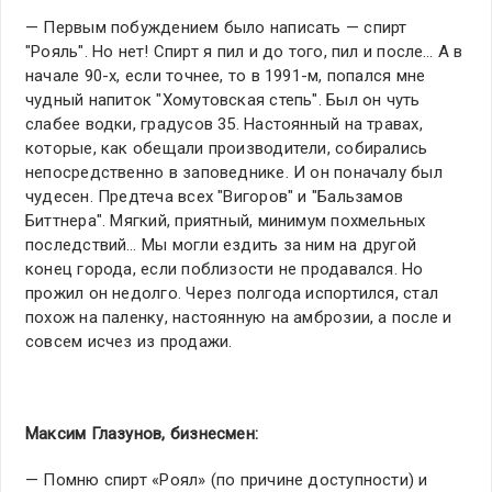
— Первым побуждением было написать — спирт
"Рояль". Но нет! Спирт я пил и до того, пил и после… А в
начале 90-х, если точнее, то в 1991-м, попался мне
чудный напиток "Хомутовская степь". Был он чуть
слабее водки, градусов 35. Настоянный на травах,
которые, как обещали производители, собирались
непосредственно в заповеднике. И он поначалу был
чудесен. Предтеча всех "Вигоров" и "Бальзамов
Биттнера". Мягкий, приятный, минимум похмельных
последствий… Мы могли ездить за ним на другой
конец города, если поблизости не продавался. Но
прожил он недолго. Через полгода испортился, стал
похож на паленку, настоянную на амброзии, а после и
совсем исчез из продажи.
Максим Глазунов, бизнесмен:
— Помню спирт «Роял» (по причине доступности) и