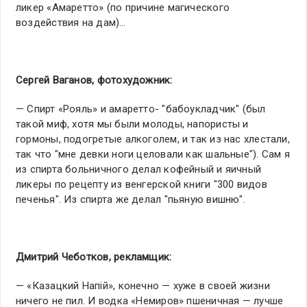
ликер «Амаретто» (по причине магического
воздействия на дам)…
Сергей Ваганов, фотохудожник:
— Спирт «Рояль» и амаретто- "бабоукладчик" (был
такой миф, хотя мы были молоды, напористы и
гормоны, подогретые алкоголем, и так из нас хлестали,
так что "мне девки ноги целовали как шальные"). Сам я
из спирта больничного делал кофейный и яичный
ликеры по рецепту из венгерской книги "300 видов
печенья". Из спирта же делал "пьяную вишню".
Дмитрий Чеботков, рекламщик:
— «Казацкий Напiй», конечно — хуже в своей жизни
ничего не пил. И водка «Немиров» пшеничная — лучше