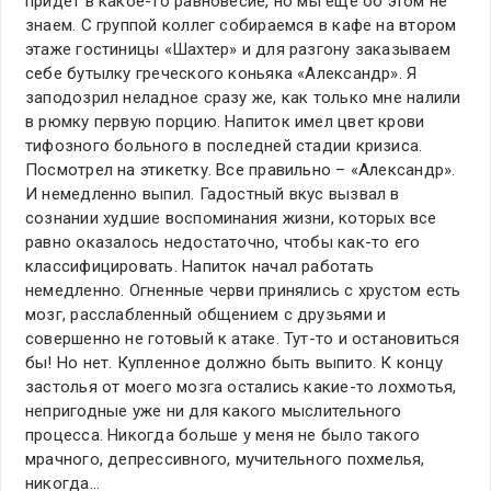
придет в какое-то равновесие, но мы еще об этом не
знаем. С группой коллег собираемся в кафе на втором
этаже гостиницы «Шахтер» и для разгону заказываем
себе бутылку греческого коньяка «Александр». Я
заподозрил неладное сразу же, как только мне налили
в рюмку первую порцию. Напиток имел цвет крови
тифозного больного в последней стадии кризиса.
Посмотрел на этикетку. Все правильно – «Александр».
И немедленно выпил. Гадостный вкус вызвал в
сознании худшие воспоминания жизни, которых все
равно оказалось недостаточно, чтобы как-то его
классифицировать. Напиток начал работать
немедленно. Огненные черви принялись с хрустом есть
мозг, расслабленный общением с друзьями и
совершенно не готовый к атаке. Тут-то и остановиться
бы! Но нет. Купленное должно быть выпито. К концу
застолья от моего мозга остались какие-то лохмотья,
непригодные уже ни для какого мыслительного
процесса. Никогда больше у меня не было такого
мрачного, депрессивного, мучительного похмелья,
никогда…