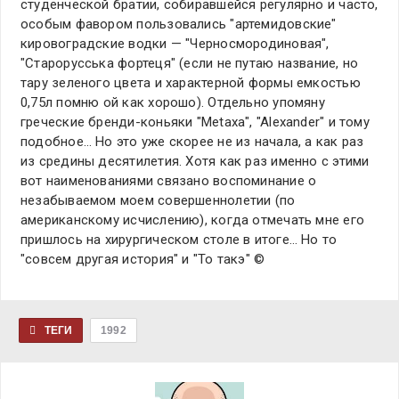
студенческой братии, собиравшейся регулярно и часто,
особым фавором пользовались "артемидовские"
кировоградские водки — "Черносмородиновая",
"Старорусська фортеця" (если не путаю название, но
тару зеленого цвета и характерной формы емкостью
0,75л помню ой как хорошо). Отдельно упомяну
греческие бренди-коньяки "Metaxa", "Alexander" и тому
подобное… Но это уже скорее не из начала, а как раз
из средины десятилетия. Хотя как раз именно с этими
вот наименованиями связано воспоминание о
незабываемом моем совершеннолетии (по
американскому исчислению), когда отмечать мне его
пришлось на хирургическом столе в итоге… Но то
"совсем другая история" и "То такэ" ©
ТЕГИ
1992