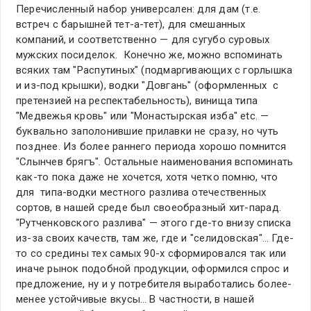
Перечисленный набор универсален: для дам (т.е.
встреч с барышней тет-а-тет), для смешанных
компаний, и соответственно — для сугубо суровых
мужских посиделок. Конечно же, можно вспоминать
всяких там "Распутиных" (подмаргивающих с горлышка
и из-под крышки), водки "Довгань" (оформленных с
претензией на респектабельность), винища типа
"Медвежья кровь" или "Монастырская изба" etc. —
буквально заполонившие прилавки не сразу, но чуть
позднее. Из более раннего периода хорошо помнится
"Слынчев брягъ". Остальные наименования вспоминать
как-то пока даже не хочется, хотя четко помню, что
для типа-водки местного разлива отечественных
сортов, в нашей среде был своеобразный хит-парад.
"Рутченковского разлива" — этого где-то внизу списка
из-за своих качеств, там же, где и "селидовская"… Где-
то со средины тех самых 90-х сформировался так или
иначе рынок подобной продукции, оформился спрос и
предложение, ну и у потребителя выработались более-
менее устойчивые вкусы… В частности, в нашей