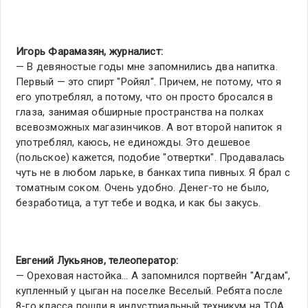
Игорь Фарамазян, журналист:
— В девяностые годы мне запомнились два напитка.
Первый — это спирт "Ройял". Причем, не потому, что я
его употреблял, а потому, что он просто бросался в
глаза, занимая обширные пространства на полках
всевозможных магазинчиков. А вот второй напиток я
употреблял, каюсь, не единожды. Это дешевое
(польское) кажется, подобие "отвертки". Продавалась
чуть не в любом ларьке, в банках типа пивных. Я брал с
томатным соком. Очень удобно. Денег-то не было,
безработица, а тут тебе и водка, и как бы закусь.
Евгений Лукьянов, телеоператор:
— Ореховая настойка… А запомнился портвейн "Агдам",
купленный у цыган на поселке Веселый. Ребята после
8-го класса пошли в индустриальный техникум на ТОА