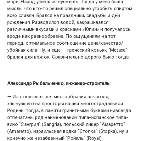
море. Народ упивался вусмерть. Тогда у меня была
мысль, что кто-то решил специально угробить спиртом
всех славян. Брался на праздники, свадьбы и дни
рождения. Разводился водой, закрашивался
различными вкусами и красками «Юпии» и получалось
вроде как разнообразие. По ощущениям на тот
период, оптимальное соотношение цена/качество/
убойная сила. Ну, и еще — греческий коньяк "Metaxa" —
брался для взяток. Сравнительно дорого было тогда.
Александр Рыбальченко, инженер-строитель:
— Из открывшегося многообразия алкоголя,
хлынувшего на просторы нашей многострадальной
Родины тогда, в памяти гранитными буквами навсегда
отпечатаны ряд наименований: типа-испанское типа-
вино "Сангрия" (Sangria), польский ликер "Амаретто"
(Amaretto), израильская водка "Стопка" (Stopka), ну и
конечно же незабвенный "Ройяль" (Royal)…