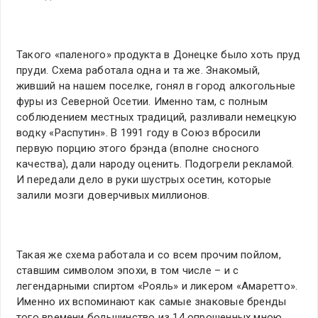
Такого «паленого» продукта в Донецке было хоть пруд
пруди. Схема работала одна и та же. Знакомый,
живший на нашем поселке, гонял в город алкогольные
фуры из Северной Осетии. Именно там, с полным
соблюдением местных традиций, разливали немецкую
водку «Распутин». В 1991 году в Союз вбросили
первую порцию этого брэнда (вполне сносного
качества), дали народу оценить. Подогрели рекламой.
И передали дело в руки шустрых осетин, которые
залили мозги доверчивых миллионов.
Такая же схема работала и со всем прочим пойлом,
ставшим символом эпохи, в том числе – и с
легендарными спиртом «Рояль» и ликером «Амаретто».
Именно их вспоминают как самые знаковые бренды
того времени большинство из 14 опрошенных мною