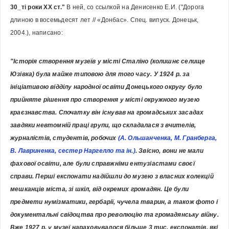
30_ті роки ХХ ст." 
В ней, со ссылкой на 
Денисенко Е.И. ("Дорога 
длиною в восемьдесят лет // «Донбас». Спец. випуск. Донецьк, 
2004.), написано:
"Історія створення музеїв у місті Сталіно (колишнє селище 
Юзівка) була майже типовою для того часу. У 1924 р. за 
ініціативою відділу народної освіти Донецького округу було 
прийняте рішення про створення у місті окружного музею 
краєзнавства. Спочатку він існував на громадських засадах 
завдяки невтомній праці групи, що складалася з вчителів, 
журналістів, студентів, робочих
 (А. Ольшанченка, М. Гранберга, 
В. Лавриненка, сестер Наргелло та ін.)
. Звісно, вони не мали 
фахової освіти, але були справжніми ентузіастами своєї 
справи. Перші експонати надійшли до музею з власних колекцій 
мешканців міста, зі шкіл, від окремих громадян. Це були 
предмети нумізматики, гербарії, чучела тварин, а також фото і 
документальні свідоцтва про революцію та громадянську війну. 
Вже 1927 р. у музеї нараховувалося більше 3 тис. експонатів, які 