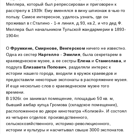
Меллера, который был репрессирован и приговорен к 
расстрелу в 1939г. Ему вменялся в вину шпионаж в чью-то 
пользу. Самое интересное, удалось узнать, где он 
проживал в г.Сталино - 1-я линия, д.93, кв.2, и что дед Ф. 
Меллера был начальником Тульской жандармерии в 1893-
1904гг.
О 
Фрумкине, Смирнове, Венгерском
 ничего не известно.
Одна из сестер 
Наргелло
 - 
Эмилия
, была секретарем в 
краеведческом музее, а ее сестры 
Елена
 и 
Станислава
, и 
подруга 
Елизавета Попович
, разделяли интерес к 
истории нашего города, входили в кружок краеведов и 
предоставили некоторые экспонаты в распоряжение музея.
И еще несколько слов о краеведческом музее того 
времени. 
В 1926г. он занимал помещение, площадью 50 кв. м, 
бывший амбар купца Громова (складское помещение), 
расположенное во дворе кинотеатра «Колизей». И состоял 
из четырех отделов: производственного, 
сельскохозяйственного, историко-революционного, 
истории и культуры и насчитывал свыше 3000 экспонатов.