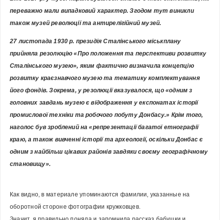
переважно мали випадковий характер. Згодом тут виникли 
також музей революції та антирелігійний музей.
27 листопада 1930 р. президія Сталінського міськплану 
прийняла резолюцію «Про положення та перспективи розвитку 
Сталінського музею», яким фактично визначила концепцію 
розвитку краєзнавчого музею та тематику комплектування 
його фондів. Зокрема, у резолюції вказувалося, що «одним з 
головних завдань музею є відображення у експонатах історії 
промислової техніки та робочого побуту Донбасу.» Крім того, 
наголос був зроблений на «репрезентації багатої етнографії 
краю, а також вивченні історії та археології, оскільки Донбас є 
одним з найбільш цікавих районів завдяки своєму географічному 
становищу».
Как видно, в материале упоминаются фамилии, указанные на 
оборотной стороне фотографии кружковцев.
Значит, я правильно поняла и запомнила рассказ бабушки и, 