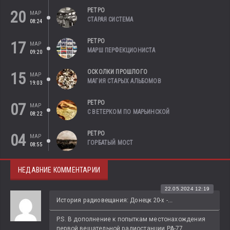
РЕТРО
20
МАР
СТАРАЯ СИСТЕМА
08:24
РЕТРО
17
МАР
МАРШ ПЕРФЕКЦИОНИСТА
09:20
ОСКОЛКИ ПРОШЛОГО
15
МАР
МАГИЯ СТАРЫХ АЛЬБОМОВ
19:03
РЕТРО
07
МАР
С ВЕТЕРКОМ ПО МАРЬИНСКОЙ
08:22
РЕТРО
04
МАР
ГОРБАТЫЙ МОСТ
08:55
НЕДАВНИЕ КОММЕНТАРИИ
22.05.2024 12:19
История радиовещания: Донецк 20-х -...
P.S. В дополнение к попыткам местонахождения 
первой вещательной радиостанции РА-77...