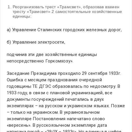
Реорганизовать трест «Трамсвет», образовав взамен
тресту «Трамсвет» 2 самостоятельные хозяйственные
единицы:
а) Управление Сталинских городских железных дорог,
б) Управление электросети,
подчинив эти две хозяйственные единицы
непосредственно Горкомхозу».
Заседание Президиума проходило 29 сентября 1933г.
Ошибка с месяцем празднования очередной
годовщины ТЕ ДГЭС образовалась по недосмотру. В
1933 году, в связи с плановой украинизацией, все
документы госучреждений печатались в двух
экземплярах – на русском и украинском языках. Позже
– только на украинском. В украиноязычном
экземпляре Постановления напечатано слово
«вересень». В русскоязычном экземпляре дата
написана рукой – «29/IХ – 1933г». Но единица в цифре