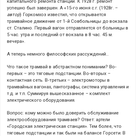
капитального ремонта станции. К 1928 г. ремонт
успешно был завершен. А «15-го июня с.г. (1928г. –
автор
) Горкомхоз известил, что открывается
трамвайное движение от 1-й Совбольницы до вокзала
ст. Сталино. Первый вагон отправляется от больницы в
5 час. утра и последний от вокзала в 8 час. 45 м.
вечера».
А теперь немного философских рассуждений…
Что такое трамвай в абстрактном понимании? Во-
первых – это тяговые подстанции. Во-вторых –
контактная сеть. В-третьих – электромоторы в
трамвайных вагонах, пантографы, система управления и
т.д. и т.п. Суммируя вышесказанное – комплект
электрического оборудования.
Вопрос: кому можно было доверить обслуживание
электрооборудования трамваев? Ответ: артели
«Городская электрическая станция». Тем более, что
тяговые подстанции и так были на балансе Горсети. В