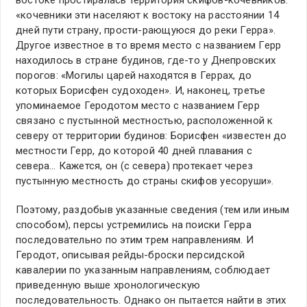
востоке простиралась территория скифов-кочевников:
«кочевники эти населяют к востоку на расстоянии 14
дней пути страну, прости-рающуюся до реки Герра».
Другое известное в то время место с названием Герр
находилось в стране будинов, где-то у Днепровских
порогов: «Могилы царей находятся в Геррах, до
которых Борисфен судоходен». И, наконец, третье
упоминаемое Геродотом место с названием Герр
связано с пустынной местностью, расположенной к
северу от территории будинов: Борисфен «известен до
местности Герр, до которой 40 дней плавания с
севера… Кажется, он (с севера) протекает через
пустынную местность до страны скифов уесоруши».
Поэтому, раздобыв указанные сведения (тем или иным
способом), персы устремились на поиски Герра
последовательно по этим трем направлениям. И
Геродот, описывая рейды-броски персидской
кавалерии по указанным направлениям, соблюдает
приведенную выше хронологическую
последовательность. Однако он пытается найти в этих