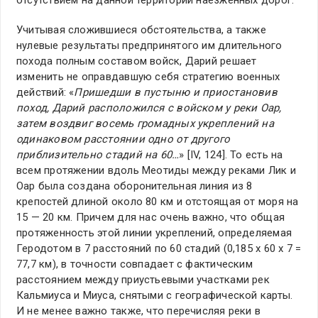
отсутствием на данной территории наезженных дорог.
Учитывая сложившиеся обстоятельства, а также
нулевые результаты предпринятого им длительного
похода полным составом войск, Дарий решает
изменить не оправдавшую себя стратегию военных
действий: «
Пришедши в пустыню и приостановив
поход, Дарий расположился с войском у реки Оар,
затем воздвиг восемь громадных укреплений на
одинаковом расстоянии одно от другого
приблизительно стадий на 60…
» [IV, 124]. То есть на
всем протяжении вдоль Меотиды между реками Лик и
Оар была создана оборонительная линия из 8
крепостей длиной около 80 км и отстоящая от моря на
15 — 20 км. Причем для нас очень важно, что общая
протяженность этой линии укреплений, определяемая
Геродотом в 7 расстояний по 60 стадий (0,185 х 60 х 7 =
77,7 км), в точности совпадает с фактическим
расстоянием между приустьевыми участками рек
Кальмиуса и Миуса, снятыми с географической карты.
И не менее важно также, что перечисляя реки в