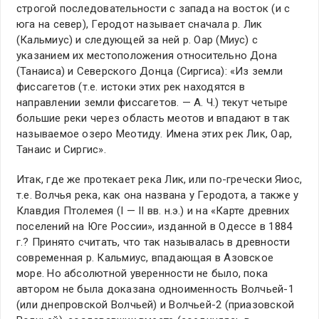
строгой последовательности с запада на восток (и с
юга на север), Геродот называет сначала р. Лик
(Кальмиус) и следующей за ней р. Оар (Миус) с
указанием их местоположения относительно Дона
(Танаиса) и Северского Донца (Сиргиса): «Из земли
фиссагетов (т.е. истоки этих рек находятся в
направлении земли фиссагетов. — А. Ч.) текут четыре
большие реки через область меотов и впадают в так
называемое озеро Меотиду. Имена этих рек Лик, Оар,
Танаис и Сиргис».
Итак, где же протекает река Лик, или по-гречески Яиос,
т.е. Волчья река, как она названа у Геродота, а также у
Клавдия Птолемея (I — II вв. н.э.) и на «Карте древних
поселений на Юге России», изданной в Одессе в 1884
г.? Принято считать, что так называлась в древности
современная р. Кальмиус, впадающая в Азовское
море. Но абсолютной уверенности не было, пока
автором не была доказана одноименность Волчьей-1
(или днепровской Волчьей) и Волчьей-2 (приазовской