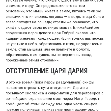
высказал мнение, что скифы отдают ему и самих себя,
и землю, и воду. Он предположил это на том
основании, что мышь живет в земле, питаясь теми же
злаками, что и человек, лягушка — в воде, птица более
всего походит на лошадь; стрелы же означают, что
скифы отдают свою военную мощь». Ближайший же
сподвижник персидского царя Гобрий сказал, что
«дары» означают следующее: «Если только вы, персы,
не улетите в небо, обратившись в птиц, не укроетесь в
земле, став мышами, или не прыгнете в болото,
обратившись в ля-гушек, вы не вернетесь назад,
пораженные этими стрелами».
ОТСТУПЛЕНИЕ ЦАРЯ ДАРИЯ
В это же время (пока персы раздумывали) скифы
пытаются отрезать пути отступления Дарию и
посылают Скопасиса и савроматов для переговоров с
ио-нийцами, охранявшими мост через Истр. Геродот
сообщает об этом: «Между тем, одна часть скифов,
прежде получившая приказание нести охрану около