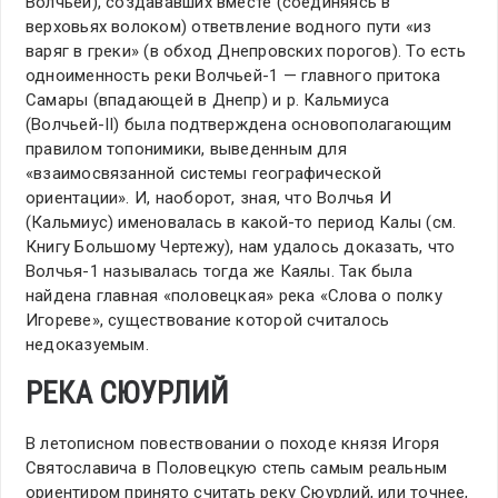
Волчьей), создававших вместе (соединяясь в
верховьях волоком) ответвление водного пути «из
варяг в греки» (в обход Днепровских порогов). То есть
одноименность реки Волчьей-1 — главного притока
Самары (впадающей в Днепр) и р. Кальмиуса
(Волчьей-II) была подтверждена основополагающим
правилом топонимики, выведенным для
«взаимосвязанной системы географической
ориентации». И, наоборот, зная, что Волчья И
(Кальмиус) именовалась в какой-то период Калы (см.
Книгу Большому Чертежу), нам удалось доказать, что
Волчья-1 называлась тогда же Каялы. Так была
найдена главная «половецкая» река «Слова о полку
Игореве», существование которой считалось
недоказуемым.
РЕКА СЮУРЛИЙ
В летописном повествовании о походе князя Игоря
Святославича в Половецкую степь самым реальным
ориентиром принято считать реку Сюурлий, или точнее,