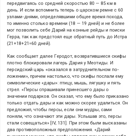
передвигаясь со средней скоростью 80 — 85 км в
день. И если вспомнить теперь о царском ремне с 60
узлами-днями, определявшими общее время похода,
то именно столько времени (18 — 19 дней) и не более
мог позволить себе Дарий на конные рейды и поиски
Герра, так как предстоял еще обратный путь до Истра
(21+18+21=60 дней).
Как сообщает далее Геродот, возвратившиеся скифы
плотно блокировали лагерь Дария у Меотиды. И
персидский царь «оказался в затруднительном по-
ложении», причем настолько, что скифы послали ему
символические «дары»: птицу, мышь, лягушку и пять
стрел. «Персы спрашивали принесшего дары о
значении подарков. Он сказал, что ему было приказано
только отдать дары и как можно скорее удалиться. Он
предложил, чтобы персы, если они мудры, сами
поняли, что означают эти дары. Услышав это, персы
стали совещаться» [IV, 131]. При этом были высказаны
два противоположных предположения. «Дарий