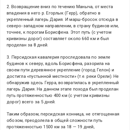
2. Возвращение вниз по течению Маныча, от места
впадения в него р. Егорлык (Герр), обратно в
укрепленный лагерь Дария. И марш-бросок отсюда в
северо-западном направлении, в страну будинов или,
точнее, к порогам Борисфена. Этот путь (с учетом
кривизны дорог) составляет около 660 км и был
проделан за 8 дней.
3. Персидская кавалерия проследовала по земле
будинов к северу, вдоль Борисфена, разорила на
своем пути деревянное укрепление (город Гелон) и
достигла «пустынной местности» (т.е. реки Орели). Не
обнаружив здесь Герра, возвратилась в укрепленный
лагерь Дария. На данном этапе похода был проделан
путь протяженностью 400 км (с учетом кривизны
дорог) всего за 5 дней.
Таким образом, персидская конница, не отягощенная
обозом, преодолела в общей сложности путь
протяженностью 1500 км за 18 — 19 дней,