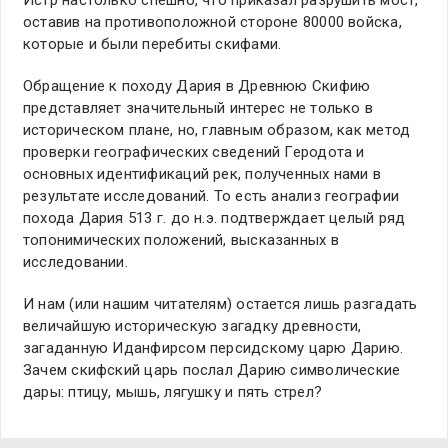
оставив на противоположной стороне 80000 войска,
которые и были перебиты скифами.
Обращение к походу Дария в Древнюю Скифию
представляет значительный интерес не только в
историческом плане, но, главным образом, как метод
проверки географических сведений Геродота и
основных идентификаций рек, полученных нами в
результате исследований. То есть анализ географии
похода Дария 513 г. до н.э. подтверждает целый ряд
топонимических положений, высказанных в
исследовании.
И нам (или нашим читателям) остается лишь разгадать
величайшую историческую загадку древности,
загаданную Иданфирсом персидскому царю Дарию.
Зачем скифский царь послал Дарию символические
дары: птицу, мышь, лягушку и пять стрел?