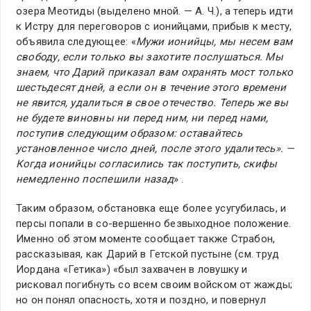
озера Меотиды (выделено мной. — А. Ч.), а теперь идти
к Истру для переговоров с ионийцами, прибыв к месту,
объявила следующее: «
Мужи ионийцы, мы несем вам
свободу, если только вы захотите послушаться. Мы
знаем, что Дарий приказал вам охранять мост только
шестьдесят дней, а если он в течение этого времени
не явится, удалиться в свое отечество. Теперь же вы
не будете виновны ни перед ним, ни перед нами,
поступив следующим образом: оставайтесь
установленное число дней, после этого удалитесь». —
Когда ионийцы согласились так поступить, скифы
немедленно поспешили назад
» .
Таким образом, обстановка еще более усугубилась, и
персы попали в со-вершенно безвыходное положение.
Именно об этом моменте сообщает также Страбон,
рассказывая, как Дарий в Гетской пустыне (см. труд
Иордана «Гетика») «был захвачен в ловушку и
рисковал погибнуть со всем своим войском от жажды;
но он понял опасность, хотя и поздно, и повернул