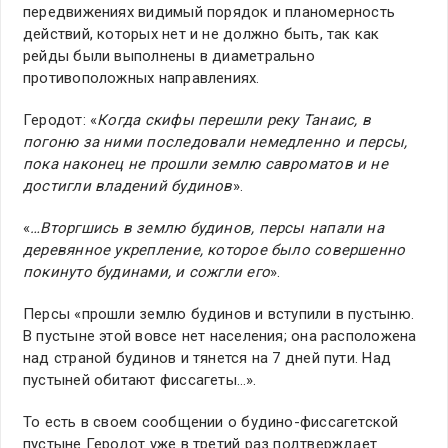
передвижениях видимый порядок и планомерность
действий, которых нет и не должно быть, так как
рейды были выполнены в диаметрально
противоположных направлениях.
Геродот: «
Когда скифы перешли реку Танаис, в
погоню за ними последовали немедленно и персы,
пока наконец не прошли землю савроматов и не
достигли владений будинов
».
«
…Вторгшись в землю будинов, персы напали на
деревянное укрепление, которое было совершенно
покинуто будинами, и сожгли его
».
Персы «прошли землю будинов и вступили в пустыню.
В пустыне этой вовсе нет населения; она расположена
над страной будинов и тянется на 7 дней пути. Над
пустыней обитают фиссагеты…».
То есть в своем сообщении о будино-фиссагетской
пустыне Геродот уже в третий раз подтверждает