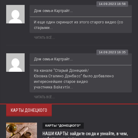
14.09.2023 16:58
Дом семьи Картрайт...
И еще один скриншот из этого старого видео (со 
старыми...
ЧИТАТЬ ВСЁ...
14.09.2023 16:35
Дом семьи Картрайт...
На канале "Старый Донецкий/
Юзовка.Сталино.Донбасс" было добавлено 
интереснейшее старое видео 
участника Βαλεντίν...
ЧИТАТЬ ВСЁ...
КАРТЫ ДОНЕЦКОГО
КАРТЫ "ДОНЕЦКОГО"
НАШИ КАРТЫ: зайдите сюда и узнайте, в чем,