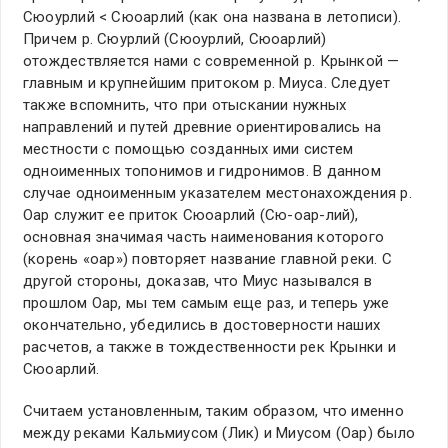
Сюоурлий < Сюоарлий (как она названа в летописи).
Причем р. Сюурлий (Сюоурлий, Сюоарлий)
отождествляется нами с современной р. Крынкой —
главным и крупнейшим притоком р. Миуса. Следует
также вспомнить, что при отыскании нужных
направлений и путей древние ориентировались на
местности с помощью созданных ими систем
одноименных топонимов и гидронимов. В данном
случае одноименным указателем местонахождения р.
Оар служит ее приток Сюоарлий (Сю-оар-лий),
основная значимая часть наименования которого
(корень «оар») повторяет название главной реки. С
другой стороны, доказав, что Миус назывался в
прошлом Оар, мы тем самым еще раз, и теперь уже
окончательно, убедились в достоверности наших
расчетов, а также в тождественности рек Крынки и
Сюоарлий.
Считаем установленным, таким образом, что именно
между реками Кальмиусом (Лик) и Миусом (Оар) было