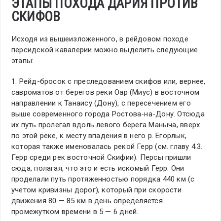
ЭТАПЫ ПОХОДА ДАРИЯ ПРОТИВ
СКИФОВ
Исходя из вышеизложенного, в рейдовом походе
персидской кавалерии можно выделить следующие
этапы:
1. Рейд-бросок с преследованием скифов или, вернее,
савроматов от берегов реки Оар (Миус) в восточном
направлении к Танаису (Дону), с пересечением его
выше современного города Ростова-на-Дону. Отсюда
их путь пролегал вдоль левого берега Маныча, вверх
по этой реке, к месту впадения в него р. Егорлык,
которая также именовалась рекой Герр (см. главу 4.3.
Герр среди рек восточной Скифии). Персы пришли
сюда, полагая, что это и есть искомый Герр. Они
проделали путь протяженностью порядка 440 км (с
учетом кривизны дорог), который при скорости
движения 80 — 85 км в день определяется
промежутком времени в 5 — 6 дней.