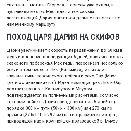
святыни — могилы Герроса — совсем уже рядом, в
пустынных местах Меотиды, и тем самым
заставляющий Дария двигаться дальше на восток по
намеченному маршруту.
ПОХОД ЦАРЯ ДАРИЯ НА СКИФОВ
Дарий увеличивает скорость передвижения до 50 км в
день и в течение последующих 6 дней, двигаясь вдоль
северного побережья Меотиды, пересекает несколько
рек, и в том числе р. Лик (Кальмиус), и выводит
главные силы персидского войска к реке Оар (Миус,
где и останавливается). Идентификация рек Лик и Оар
соответственно с Кальмиусом и Миусом
подтверждается выполненными расчетами, согласно
которым войско Дария преодолевает за 6 дней еще
порядка 300 км пути (50×6 = 300 км) или 270 км по
прямой (270×1,10 = 297 км) на географической карте,
приводящей нас к крупнейшей приазовской р. Миусу.