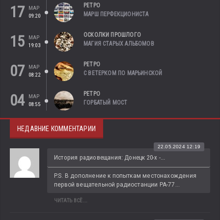
РЕТРО
17
МАР
МАРШ ПЕРФЕКЦИОНИСТА
09:20
ОСКОЛКИ ПРОШЛОГО
15
МАР
МАГИЯ СТАРЫХ АЛЬБОМОВ
19:03
РЕТРО
07
МАР
С ВЕТЕРКОМ ПО МАРЬИНСКОЙ
08:22
РЕТРО
04
МАР
ГОРБАТЫЙ МОСТ
08:55
НЕДАВНИЕ КОММЕНТАРИИ
22.05.2024 12:19
История радиовещания: Донецк 20-х -...
P.S. В дополнение к попыткам местонахождения 
первой вещательной радиостанции РА-77...
ЧИТАТЬ ВСЁ...