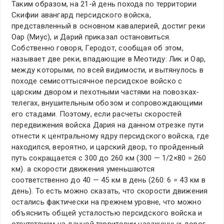
Таким образом, на 21-й день похода по территории
Скифии авангард персидского войска,
представленный в основном кавалерией, достиг реки
Оар (Миус), и Дарий приказал остановиться.
Собственно говоря, Геродот, сообщая об этом,
называет две реки, впадающие в Меотиду: Лик и Оар,
между которыми, по всей видимости, и вытянулось в
походе семисоттысячное персидское войско с
царским двором и пехотными частями на повозках-
телегах, внушительным обозом и сопровождающими
его стадами. Поэтому, если расчеты скоростей
передвижения войска Дария на данном отрезке пути
отнести к центральному ядру персидского войска, где
находился, вероятно, и царский двор, то пройденный
путь сокращается с 300 до 260 км (300 — 1/2×80 = 260
км). а скорости движения уменьшаются
соответственно до 40 — 45 км в день (260: 6 = 43 км в
день). То есть можно сказать, что скорости движения
остались фактически на прежнем уровне, что можно
объяснить общей усталостью персидского войска и