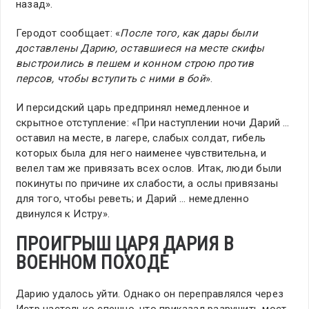
назад».
Геродот сообщает: «
После того, как дары были
доставлены Дарию, оставшиеся на месте скифы
выстроились в пешем и конном строю против
персов, чтобы вступить с ними в бой
».
И персидский царь предпринял немедленное и
скрытное отступление: «При наступлении ночи Дарий …
оставил на месте, в лагере, слабых солдат, гибель
которых была для него наименее чувствительна, и
велел там же привязать всех ослов. Итак, люди были
покинуты по причине их слабости, а ослы привязаны
для того, чтобы реветь; и Дарий … немедленно
двинулся к Истру».
ПРОИГРЫШ ЦАРЯ ДАРИЯ В
ВОЕННОМ ПОХОДЕ
Дарию удалось уйти. Однако он переправлялся через
Истр настолько спешно, что приказал разрушить мост,