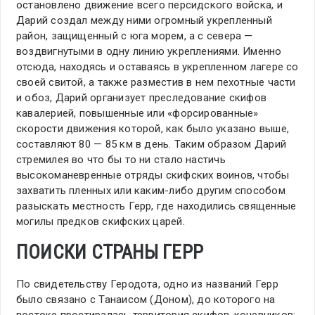
остановлено движение всего персидского войска, и
Дарий создал между ними огромный укрепленный
район, защищенный с юга морем, а с севера —
воздвигнутыми в одну линию укреплениями. Именно
отсюда, находясь и оставаясь в укрепленном лагере со
своей свитой, а также разместив в нем пехотные части
и обоз, Дарий организует преследование скифов
кавалерией, повышенные или «форсированные»
скорости движения которой, как было указано выше,
составляют 80 — 85 км в день. Таким образом Дарий
стремилея во что бы то ни стало настичь
высокоманевренные отряды скифских воинов, чтобы
захватить пленных или каким-либо другим способом
разыскать местность Герр, где находились священные
могилы предков скифских царей.
ПОИСКИ СТРАНЫ ГЕРР
По свидетельству Геродота, одно из названий Герр
было связано с Танаисом (Доном), до которого на