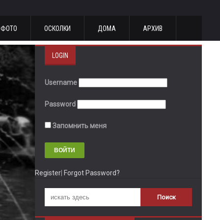
ФОТО
ОСКОЛКИ
ДОМА
АРХИВ
LOGIN
Username
Password
Запомнить меня
Register
|
Forgot Password?