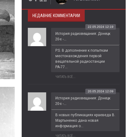
08:55
НЕДАВНИЕ КОММЕНТАРИИ
22.05.2024 12:19
История радиовещания: Донецк
20-х -...
P.S. В дополнение к попыткам 
местонахождения первой 
вещательной радиостанции 
РА-77...
ЧИТАТЬ ВСЁ...
20.05.2024 12:09
История радиовещания: Донецк
20-х -...
В новых публикациях краеведа В. 
Мартыненко дана новая 
информация о...
ЧИТАТЬ ВСЁ...