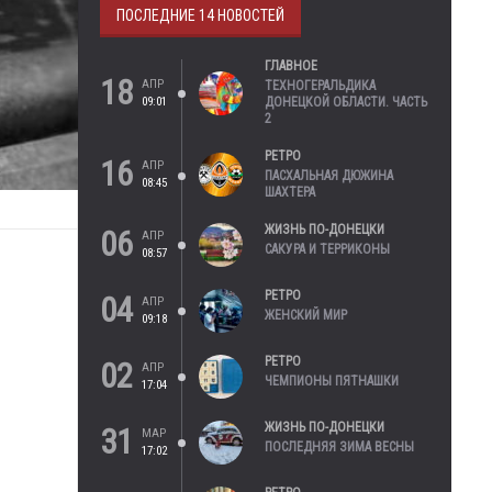
ПОСЛЕДНИЕ 14 НОВОСТЕЙ
ГЛАВНОЕ
18
АПР
ТЕХНОГЕРАЛЬДИКА
09:01
ДОНЕЦКОЙ ОБЛАСТИ. ЧАСТЬ
2
РЕТРО
16
АПР
ПАСХАЛЬНАЯ ДЮЖИНА
08:45
ШАХТЕРА
ЖИЗНЬ ПО-ДОНЕЦКИ
06
АПР
САКУРА И ТЕРРИКОНЫ
08:57
РЕТРО
04
АПР
ЖЕНСКИЙ МИР
09:18
РЕТРО
02
АПР
ЧЕМПИОНЫ ПЯТНАШКИ
17:04
ЖИЗНЬ ПО-ДОНЕЦКИ
31
МАР
ПОСЛЕДНЯЯ ЗИМА ВЕСНЫ
17:02