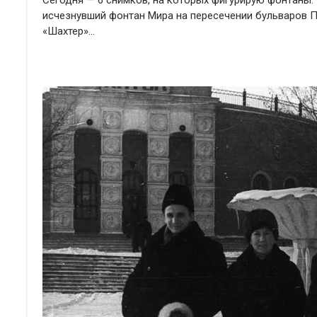
Сегодня — 6 снимков, на которых фигурирую фонтаны.
исчезнувший фонтан Мира на пересечении бульваров 
«Шахтер»…