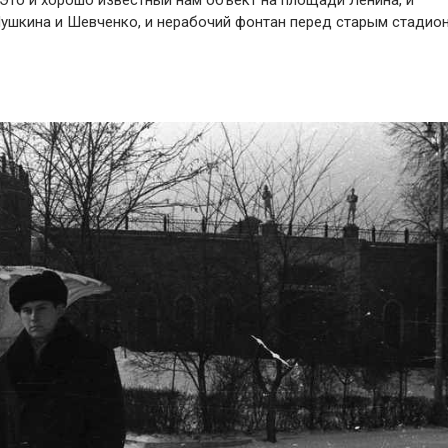
 Это и хорошо известный нам объект на площади Ленина, и
Пушкина и Шевченко, и нерабочий фонтан перед старым стадио