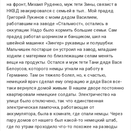
на фронт, Михаил Руденко, муж тети Зины, связист в
НКВД эвакуировался с семьей в тыл… Мой прадед
Григорий Лукинов с моим дедом Василием,
работавшим на заводе «Стальмост», остались в
оккупации. Надо было кормить большие семьи. Сам
прадед работал шорником и банщиком, шил на
швейной машинке «Зингер» рукавицы и полушубки.
Мальчишек постарше он устроил на завод, младшие
ходили с матерями по близлежащим селам менять
вещи на продукты. Остался и муж тети Тани дядя Вася
Белоусов, которого немцы угнали на работу в
Германию. Там он тяжело болел, но, к счастью,
немецкий врач сделал ему операцию и дядя Вася все-
таки вернулся домой живым. В нашем дворе постоянно
квартировали немецкие солдаты. Электричество на
улице было отключено, так что единственная
электрическая лампочка, работающая от
аккумулятора, была в комнате, где спали немцы. Через
пару домов от нашего был какой-то немецкий штаб,
где по утрам проходило что-то похожее на разводы