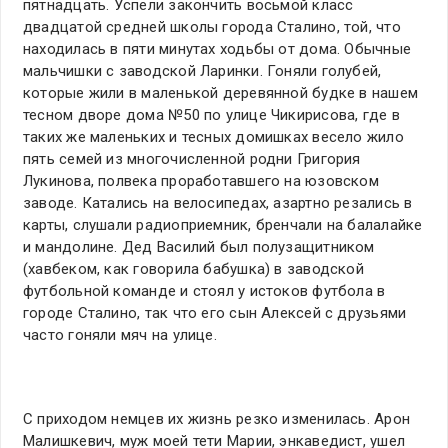
пятнадцать. Успели закончить восьмой класс
двадцатой средней школы города Сталино, той, что
находилась в пяти минутах ходьбы от дома. Обычные
мальчишки с заводской Ларинки. Гоняли голубей,
которые жили в маленькой деревянной будке в нашем
тесном дворе дома №50 по улице Чикирисова, где в
таких же маленьких и тесных домишках весело жило
пять семей из многочисленной родни Григория
Лукинова, полвека проработавшего на юзовском
заводе. Катались на велосипедах, азартно резались в
карты, слушали радиоприемник, бренчали на балалайке
и мандолине. Дед Василий был полузащитником
(хавбеком, как говорила бабушка) в заводской
футбольной команде и стоял у истоков футбола в
городе Сталино, так что его сын Алексей с друзьями
часто гоняли мяч на улице.
С приходом немцев их жизнь резко изменилась. Арон
Малишкевич, муж моей тети Марии, энкаведист, ушел