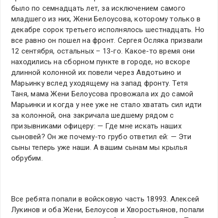
было по семнадцать лет, за исключением самого
младшего из них, Жени Белоусова, которому только в
декабре сорок третьего исполнялось шестнадцать. Но
все равно он пошел на фронт. Сергея Осляка призвали
12 сентября, остальных – 13-го. Какое-то время они
находились на сборном пункте в городе, но вскоре
длинной колонной их повели через Авдотьино и
Марьинку вслед уходящему на запад фронту. Тетя
Таня, мама Жени Белоусова провожала их до самой
Марьинки и когда у нее уже не стало хватать сил идти
за колонной, она закричала шедшему рядом с
призывниками офицеру: — Где мне искать наших
сыновей? Он же почему-то грубо ответил ей: — Эти
сыны теперь уже наши. А вашим сынам мы крылья
обрубим.
Все ребята попали в войсковую часть 18993. Алексей
Лукинов и оба Жени, Белоусов и Хворостьянов, попали