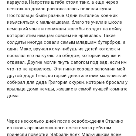
караулов. Напротив штаба стоял танк, а еще через
несколько домов располагалась полевая кухня.
Постояльцы были разные. Одни пытались кое-как
изъясняться с мальчишками, благо те учили в школе
немецкий язык и понимали жалобы солдат на войну,
которая этим немцам совсем не нравилась. Такие
солдаты иногда совали самым младшим бутерброд, а
один, Макс, вручал кому-нибудь из детей котелок и
посылал его на кухню за обедом, который ему же и
отдавал. Другие могли пнуть сапогом под зад, если им
что-то не нравилось. Эти пинки хорошо запомнил мой
другой дядя Гена, который девятилетним мальчишкой
собирал для деда Григория окурки, которые бросали у
крыльца дома немцы, жившие в самой лучшей комнате
дома.
Через несколько дней после освобождения Сталино
из вновь организованного военкомата ребятам
принесли повестки. Забрали всех. Мальчишкам всем