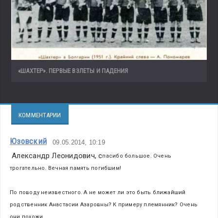
«ШАХТЕР». ПЕРВЫЕ ВЗЛЕТЫ И ПАДЕНИЯ
КОММЕНТАРИИ
Юзовский
09.05.2014, 10:19
 Александр Леонидович, с
пасибо большое. Очень 
трогательно. Вечная память погибшим!
По поводу неизвестного. А не может ли это быть ближайший 
родственник Анастасии Азаровны? К примеру племянник? Очень 
они похожи.