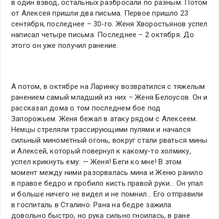
в один взвод, остальных разбросали по разным. Потом
от Алексея пришли два письма. Первое пришло 23
сентября, последнее – 30-го. Женя Хворостьянов успел
написал четыре письма. Последнее – 2 октября. До
этого он уже получил ранение.
А потом, в октябре на Ларинку возвратился с тяжелым
ранением самый младший из них – Женя Белоусов. Он и
рассказал дома о том последнем бое под
Запорожьем. Женя бежал в атаку рядом с Алексеем.
Немцы стреляли трассирующими пулями и начался
сильный минометный огонь, вокруг стали рваться мины
и Алексей, который повернул к какому-то холмику,
успел крикнуть ему: — Женя! Беги ко мне! В этом
момент между ними разорвалась мина и Женю ранило
в правое бедро и пробило кисть правой руки… Он упал
и больше ничего не видел и не помнил… Его отправили
в госпиталь в Сталино. Рана на бедре зажила
довольно быстро, но рука сильно гноилась, в ране