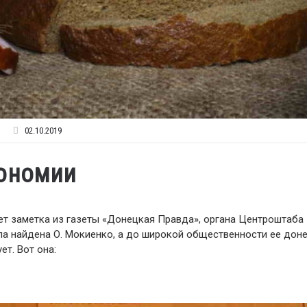
02.10.2019
кономии
ует заметка из газеты «Донецкая Правда», органа Центроштаба
а найдена О. Мокиенко, а до широкой общественности ее дон
ет. Вот она: