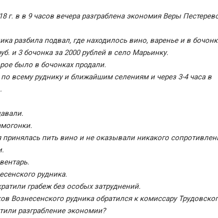
18 г. в в 9 часов вечера разграблена экономия Веры Пестерев
ика разбила подвал, где находилось вино, варенье и в бочонк
уб. и 3 бочонка за 2000 рублей в село Марьинку.
орое было в бочонках продали.
 по всему руднику и ближайшим селениям и через 3-4 часа в
.
давали.
амогонки.
я принялась пить вино и не оказывали никакого сопротивлен
и.
вентарь.
есенского рудника.
кратили грабеж без особых затруднений.
ов Вознесенского рудника обратился к комиссару Трудовско
стили разграбление экономии?