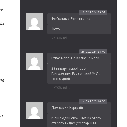
ой
12.02.2024 23:04
Футбольная Рутченковка...
ах
Фото:...
ЧИТАТЬ ВСЁ...
26.01.2024 14:40
Рутченково. По волне не моей...
23 января умер Павел 
Григорьевич Ехилевский😢 До 
того 6 дней...
ия
ЧИТАТЬ ВСЁ...
14.09.2023 16:58
Дом семьи Картрайт...
го
И еще один скриншот из этого 
старого видео (со старыми...