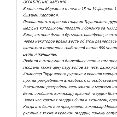
ОГРАБЛЕНИЕ ИМЕНИЯ
Возле села Марьинки в ночь с 18 на 19 февраля 1
бывшей Карповой.
Оказалось, что красная гвардия Трудовского рудн
меду, из которых они продали 3 бочонка за 1800 р
Вино, которое было в бутылках, разобрали, а кот
Через некоторое время весть об этом разнеслась
экономии появилось грабителей около 500 челов
Были и женщины.
Грабили и отводили в ближайшее село и там про
Продали также одну пару волов за четв. дымку-с
Комиссар Трудовского рудника и красная гварди
против разграбления а, наоборот, способствовал
В экономии разграблен весь живой и мертвый ин
Было сообщено комиссару красной гвардии Возн
Через час красная гвардия была в экономии, пре
Когда это было все прекращено, комиссар Мелюк
рудника а также и красной гвардии, почему допу