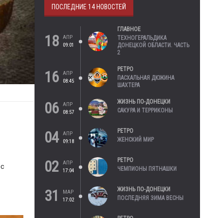
ПОСЛЕДНИЕ 14 НОВОСТЕЙ
ГЛАВНОЕ
18
АПР
ТЕХНОГЕРАЛЬДИКА
09:01
ДОНЕЦКОЙ ОБЛАСТИ. ЧАСТЬ
2
РЕТРО
16
АПР
ПАСХАЛЬНАЯ ДЮЖИНА
08:45
ШАХТЕРА
ЖИЗНЬ ПО-ДОНЕЦКИ
06
АПР
САКУРА И ТЕРРИКОНЫ
08:57
РЕТРО
04
АПР
ЖЕНСКИЙ МИР
09:18
РЕТРО
02
АПР
ес
ЧЕМПИОНЫ ПЯТНАШКИ
17:04
ЖИЗНЬ ПО-ДОНЕЦКИ
31
МАР
ПОСЛЕДНЯЯ ЗИМА ВЕСНЫ
17:02