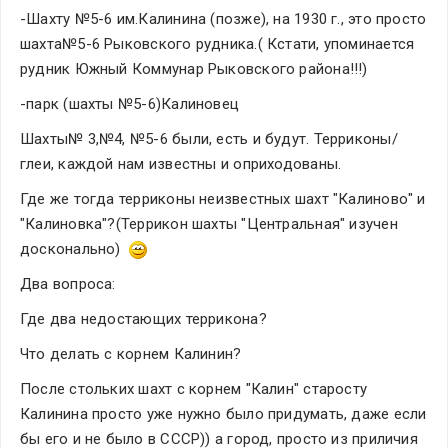
-Шахту №5-6 им.Калинина (позже), на 1930 г., это просто 
шахта№5-6 Рыковского рудника.( Кстати, упоминается 
рудник Южный Коммунар Рыковского района!!!)
-парк (шахты №5-6)Калиновец
Шахты№ 3,№4, №5-6 были, есть и будут. Терриконы/
глеи, каждой нам известны и оприходованы.
Где же тогда терриконы неизвестных шахт "Калиново" и 
"Калиновка"?(Террикон шахты "Центральная" изучен 
досконально)  
Два вопроса:
Где два недостающих террикона?
Что делать с корнем Калинин?
После стольких шахт с корнем "Калин" старосту 
Калинина просто уже нужно было придумать, даже если 
бы его и не было в СССР)) а город, просто из приличия 