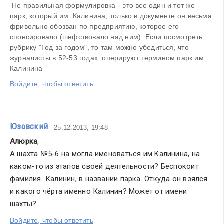
 Не правильная формулировка - это все один и тот же 
парк, который им. Калинина, только в документе он весьма 
фривольно обозван по предприятию, которое его 
спонсировало (шефствовало над ним). Если посмотреть 
рубрику "Год за годом", то там можно убедиться, что 
журналисты в 52-53 годах  оперируют термином парк им. 
Калинина
Войдите, чтобы ответить
Юзовский
25.12.2013, 19:48
Алюрка
,
А шахта №5-6 на могла именоваться им.Калинина, на 
каком-то из этапов своей деятельности? Беспокоит 
фамилия  Калинин, в названии парка. Откуда он взялся 
и какого чёрта именно Калинин? Может от имени 
шахты?
Войдите, чтобы ответить