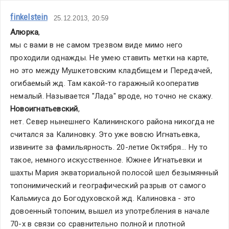
finkelstein
25.12.2013, 20:59
Алюрка
,
мы с вами в не самом трезвом виде мимо него 
проходили однажды. Не умею ставить метки на карте, 
но это между Мушкетовским кладбищем и Передачей, 
огибаемый жд. Там какой-то гаражный кооператив 
немалый. Называется "Лада" вроде, но точно не скажу.
Новоигнатьевский
,
нет. Север нынешнего Калининского района никогда не 
считался за Калиновку. Это уже вовсю Игнатьевка, 
извините за фамильярность. 20-летие Октября... Ну то 
такое, немного искусственное. Южнее Игнатьевки и 
шахты Мария экваториальной полосой шел безымянный 
топонимический и географический разрыв от самого 
Кальмиуса до Богодуховской жд. Калиновка - это 
довоенный топоним, вышел из употребления в начале 
70-х в связи со сравнительно полной и плотной 