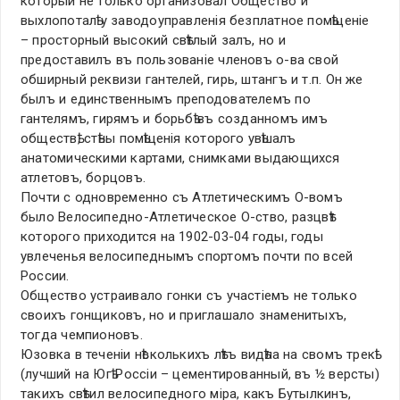
который не только организовал Общество и
выхлопоталѣ у заводоуправленiя безплатное помѣщенiе
– просторный высокий свѣтлый залъ, но и
предоставилъ въ пользованiе членовъ о-ва свой
обширный реквизи гантелей, гирь, штангъ и т.п. Он же
былъ и единственнымъ преподователемъ по
гантелямъ, гирямъ и борьбѣ въ созданномъ имъ
обществѣ, стѣны помѣщенiя которого увѣшалъ
анатомическими картами, снимками выдающихся
атлетовъ, борцовъ.
Почти с одновременно съ Атлетическимъ О-вомъ
было Велосипедно-Атлетическое О-ство, разцвѣт
которого приходится на 1902-03-04 годы, годы
увлеченья велосипеднымъ спортомъ почти по всей
России.
Общество устраивало гонки съ участiемъ не только
своихъ гонщиковъ, но и приглашало знаменитыхъ,
тогда чемпионовъ.
Юзовка в теченiи нѣсколькихъ лѣтъ видѣла на свомъ трекѣ
(лучший на Югѣ Россiи – цементированный, въ ½ версты)
такихъ свѣтил велосипедного мiра, какъ Бутылкинъ,