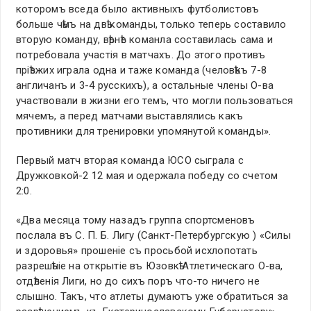
которомъ вседа было активныхъ футболистовъ
больше чѣмъ на двѣ команды, только теперь составило
вторую команду, вѣрнѣе команла составилась сама и
потребовала участiя в матчахъ. До этого противъ
прiѣзжих играла одна и таже команда (человѣкъ 7-8
англичанъ и 3-4 русскихъ), а остальные члены О-ва
участвовали в жизни его темъ, что могли пользоваться
мячемъ, а перед матчами выставлялись какъ
противники для тренировки упомянутой команды».
Первый матч вторая команда ЮСО сыграла с
Дружковкой-2 12 мая и одержала победу со счетом
2:0.
«Два месяца тому назадъ группа спортсменовъ
послала въ С. П. Б. Лигу (Санкт-Петербургскую ) «Силы
и здоровья» прошенiе съ просьбой исхлопотать
разрешѣнiе на открытiе въ Юзовкѣ Атлетическаго О-ва,
отдѣленiя Лиги, но до сихъ поръ что-то ничего не
слышно. Такъ, что атлеты думаютъ уже обратиться за