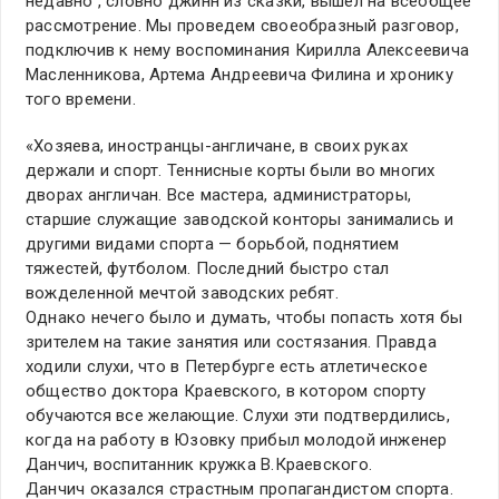
недавно , словно джинн из сказки, вышел на всеобщее
рассмотрение. Мы проведем своеобразный разговор,
подключив к нему воспоминания Кирилла Алексеевича
Масленникова, Артема Андреевича Филина и хронику
того времени.
«Хозяева, иностранцы-англичане, в своих руках
держали и спорт. Теннисные корты были во многих
дворах англичан. Все мастера, администраторы,
старшие служащие заводской конторы занимались и
другими видами спорта — борьбой, поднятием
тяжестей, футболом. Последний быстро стал
вожделенной мечтой заводских ребят.
Однако нечего было и думать, чтобы попасть хотя бы
зрителем на такие занятия или состязания. Правда
ходили слухи, что в Петербурге есть атлетическое
общество доктора Краевского, в котором спорту
обучаются все желающие. Слухи эти подтвердились,
когда на работу в Юзовку прибыл молодой инженер
Данчич, воспитанник кружка В.Краевского.
Данчич оказался страстным пропагандистом спорта.