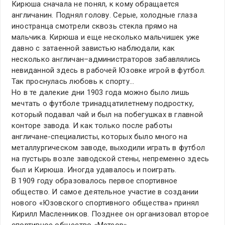
Кирюша сначала не понял, к кому обращается
англичанин. Поднял голову. Серые, холодные глаза
иностранца смотрели сквозь стекла прямо на
мальчика. Кирюша и еще несколько мальчишек уже
давно с затаенной завистью наблюдали, как
несколько англичан–администраторов забавлялись
невиданной здесь в рабочей Юзовке игрой в футбол.
Так проснулась любовь к спорту…
Но в те далекие дни 1903 года можно было лишь
мечтать о футболе тринадцатилетнему подростку,
который подавал чай и был на побегушках в главной
конторе завода. И как только после работы
англичане-специалисты, которых было много на
металлургическом заводе, выходили играть в футбол
на пустырь возле заводской стены, непременно здесь
был и Кирюша. Иногда удавалось и поиграть.
В 1909 году образовалось первое спортивное
общество. И самое деятельное участие в создании
нового «Юзовского спортивного общества» принял
Кирилл Масленников. Позднее он организовал второе