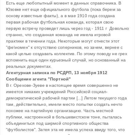
Есть еще любопытный момент в данных справочника. В 
Юзовке нет еще официального футбола (пока берем за 
основу известные факты), а в мае 1910 года создана 
первая рабочая футбольная команда, которая свою 
первую встречу проведет лишь через год - 1911 г  Довольно 
странно, что созданная команда не имела игровой 
практики в течении года. Некоторые могут отнести этот 
"фе\номен" к отсутствию соперников, но зачем, вернее с 
какой целью создавать коллектив. По этому поводу не грех 
вспомнить еще один курьезный случай, но основанный на 
Агентурная записка по РСДРП, 13 ноября 1912
Сообщение агента "Портной"
В г. Орехове-Зуеве в настоящее время совершенно не 
имеется никаких учреждений Российской социал-
демократической рабочей партии [...] Летом текущего года 
там, действительно, имели место попытки создать нечто 
похожее на партийную организацию. Часть местной 
публики, настроенной в большевистском тоне, пыталась 
объединиться под ширмой спортивного общества 
"футболистов". Затея эта не имела успеха ввиду того, что 