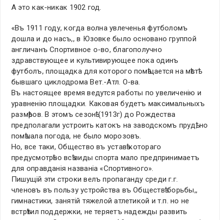
А это как-никак 1902 год.
«Въ 1911 году, когда волна увлеченья футболомъ
дошла и до насъ,, в Юзовке было основано группой
англичанъ Спортивное о-во, благополучно
здравствующее и культивирующее пока одинъ
футболъ, площадка для которого помѣщается на мѣстѣ
бывшаго циклодрома Вет.-Атл. О-ва.
Въ настоящее время ведутся работы по увеличенiю и
уравненiю площадки. Каковая будетъ максимальныхъ
размѣров. В этомъ сезонѣ (1913г) до Рождества
предполагали устроить катокъ на заводскомъ прудѣ, но
помѣшала погода, не было морозовъ.
Но, все таки, Общество въ уставѣ котораго
предусмотрѣно всѣ виды спорта мало предпринимаетъ
для оправданiя названiа «Спортивного».
Пишущiй эти строки велъ пропаганду среди г.г.
членовъ въ пользу устройства въ Обществѣ борьбы,,
гимнастики, занятiй тяжелой атлетикой и т.п. но не
встрѣтил поддержки, не теряетъ надежды развить