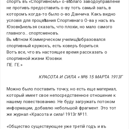
спортъ въ «Спортивномъ» о-вѣ благо заводоуправленiе
не противъ предоставить о-ву тотъ самый залъ, в
которомъ когда-то было о-во Данчича. Какъ видно
условiя для процвѣтания Спортивнаго О-ва у насъ въ
Юзовкѣ, нельзя сказать, что плохiи, но мало самого
главного… спортсменовъ.
Вь мѣстном Коммерческом училищѣ образовался
спортивный кружокъ, есть коверъ бориться.
Вотъ все, что въ настоящее время рассказать о
спортивной жизни Юзовки.
ПЕ. ГЕ.»
КРАСОТА И СИЛА « №6 15 МАРТА 1913Г
Можно было поставить точку, но есть еще материал,
который имеет свое непосредственное отношение к
нашему повествованию. Не буду загружать потоком
информации, добавлю небольшой фрагмент. Это тот
же журнал «Красота и сила! 1913г №11.
«Общество существующее уже третiй годъ и въ