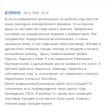
grishaevg
18.11.2018, 14:21
Если исследователь досконально не работал над тем или 
иным периодом определенного времени, то он многие 
вещи не поставит во главу своего мнения, прикрепляя 
ссылками на определенные издания и комментария. Как 
создавались определенные воспоминания, я очень 
прекрасно знаю, и это отдельная тема разговора. Юзовка и 
другие близ лежащие города никогда не входили в когорту 
сильнейших команд . Здесь главенствовала тройка: 
Одесса, Харьков и Киев. К ним примыкали Николаев и 
Екатеринослав, а дальнейшие места занимали кто хотел. А 
причина довольно банальна, команды "варились в 
собственном соку" и, в основном, не стремились покинуть 
территорию угольного бассейна.

Какой традиционный розыгрыш кубка пяти городов? К 
сожалению есть подтверждение лишь одного года 
проведения 1912г. И вообще то турнир был посвящен 
портовым городам и состав мог быть иным, в связи с 
отказом ряда городов-портов
