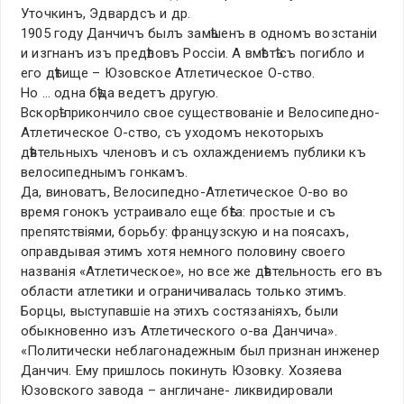
Уточкинъ, Эдвардсъ и др.
1905 году Данчичъ былъ замѣшенъ в одномъ возстанiи
и изгнанъ изъ предѣловъ Россiи. А вмѣстѣ съ погибло и
его дѣтище – Юзовское Атлетическое О-ство.
Но … одна бѣда ведетъ другую.
Вскорѣ прикончило свое существованiе и Велосипедно-
Атлетическое О-ство, съ уходомъ некоторыхъ
дѣятельныхъ членовъ и съ охлаждениемъ публики къ
велосипеднымъ гонкамъ.
Да, виноватъ, Велосипедно-Атлетическое О-во во
время гонокъ устраивало еще бѣга: простые и съ
препятствiями, борьбу: французскую и на поясахъ,
оправдывая этимъ хотя немного половину своего
названiя «Атлетическое», но все же дѣятельность его въ
области атлетики и ограничивалась только этимъ.
Борцы, выступавшiе на этихъ состязанiяхъ, были
обыкновенно изъ Атлетического о-ва Данчича».
«Политически неблагонадежным был признан инженер
Данчич. Ему пришлось покинуть Юзовку. Хозяева
Юзовского завода – англичане- ликвидировали