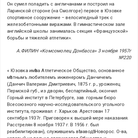
Он сумел поладить с англичанами и построил на
Ларинской стороне (на Смолгоре) первое в Юзовке
спортивное сооружение – велосипедный трек с
железобетонными виражами. В гимнастическом зале
английской школы занималась секция «Французской»
борьбы и тяжелой атлетики».
А.ФИЛИН «Комсомолец Донбасса» 3 ноября 1957г
№220
« Юзовка имѣла Атлетическое Общество, основанное
мѣстнымъ любителемъ инженеромъ Данчичемъ
(Данчич Валериан Дмитриевич, 1875 г. р., уроженец
Пермской губ., из дворян, беспартийный, окончил
Горный институт в Петербурге, зав. горным бюро
Всесоюзного научно-исследовательского угольного
института, проживал: г. Харьков. Арестован 17
сентября 1937г. Приговорен к высшей мере наказания.
Расстрелян 8 ноября 1937 г. В 1956 г. был
реабилитирован), служившемъ вѣ заводѣ Новорос. О-ва,