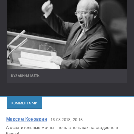
КУЗЬКИНА МАТЬ
КОММЕНТАРИИ
Максим Коновкин
16.08.2018, 20:15
А осветительные мачты - точь-в-точь как на стадионе в 
Керчи!